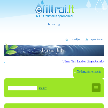
lt
ru
lv
Uz mājas
Lapas karte
Ūdens filtri.
Labdien
dārgie
Apmeklētāji
.
Noderīga informācija
meklēt