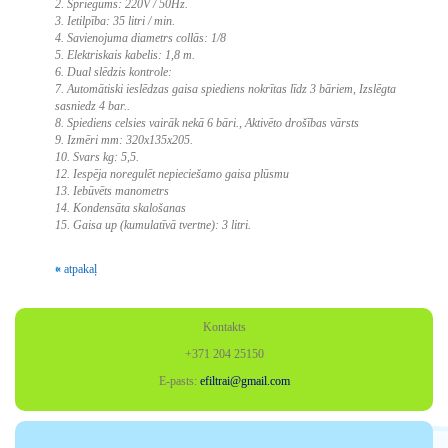
2. Spriegums: 220V / 50Hz.
3. Ietilpība: 35 litri / min.
4. Savienojuma diametrs collās: 1/8
5. Elektriskais kabelis: 1,8 m.
6. Dual slēdzis kontrole:
7. Automātiski ieslēdzas gaisa spiediens nokrītas līdz 3 bāriem, Izslēgta
sasniedz 4 bar..
8. Spiediens celsies vairāk nekā 6 bāri., Aktivēto drošības vārsts
9. Izmēri mm: 320x135x205.
10. Svars kg: 5,5.
12. Iespēja noregulēt nepieciešamo gaisa plūsmu
13. Iebūvēts manometrs
14. Kondensāta skalošanas
15. Gaisa up (kumulatīvā tvertne): 3 litri.
« atpakaļ
Kontakts
+371 204 25150
E-pasts:
efiltrai@gmail.com