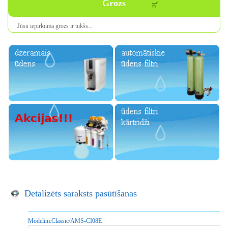
Grozs
Jūsu iepirkuma
grozs ir
tukšs
...
Detalizēts saraksts pasūtīšanas
Modelim:
Classic/AMS-CI08E