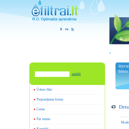
lt
ru
lv
meklēt
Ūdens filtri
Pieprasījuma forma
Deta
Cenas
Par mums
Mode
Kontakti