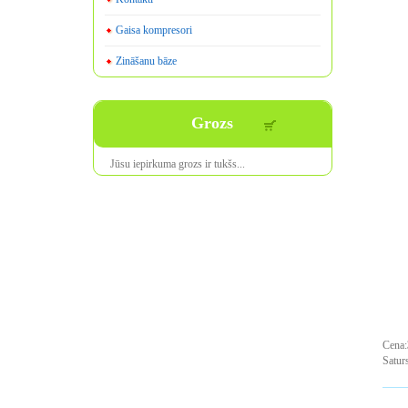
Gaisa kompresori
Zināšanu bāze
Grozs
Jūsu iepirkuma
grozs ir
tukšs
...
Cena:
Saturs