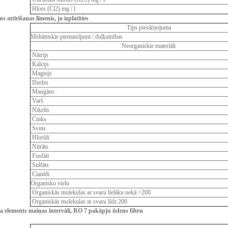
Hlors
(
Cl2)
mg
/
l
ns
attīrīšanas
līmenis
,
jo
izplatīties
Tips piesārņojuma
Mehāniskie
piemaisījumi
/
duļķainības
Neorganiskie
materiāli
Nātrijs
Kalcijs
Magnijs
Dzelzs
Mangāns
Varš
Niķelis
Cinks
Svins
Hlorīdi
Nitrāts
Fosfāti
Sulfāts
Cianīdi
Organisko vielu
Organiskās molekulas ar svaru lielāku nekā >200
Organiskās molekulas ar svaru līdz 200
ra elements maiņas intervāli, RO 7 pakāpju ūdens filtru