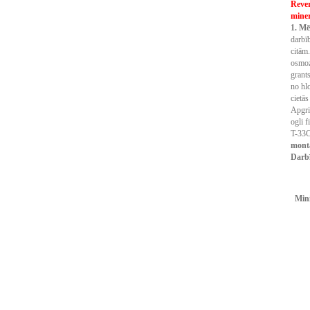
Rever
miner
1. Mēr
darbīb
citām.
osmoz
grant
no hl
cietās
Apgri
ogli f
T-33C
mont
D
arb
Mini