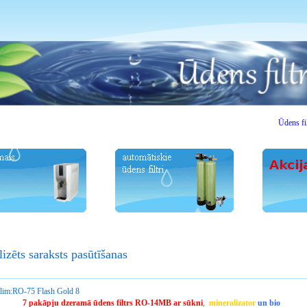
Ūdens filtri.
lizēts saraksts pasūtīšanas
lim:
RO-75 Flash Gold 8
7 pakāpju dzeramā ūdens filtrs RO-14MB ar sūkni
,
mineralizator
un bio