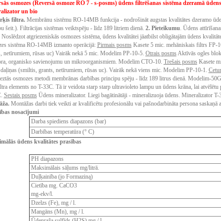
sās osmozes (Reversā osmoze RO 7 - s-posms) ūdens filtrēšanas sistēma dzeramā ūdens
alizator un bio
ķis filtra.
Membrānu sistēmu RO-14MB funkcija - nodrošināt augstas kvalitātes dzeramo ūdeni
u šeit.). Filtrācijas sistēmas veiktspēju - līdz 189 litriem dienā.
2. Pieteikumu
.
Ūdens attīrīšana
 Noslēdzot atgriezeniskās osmozes sistēma, ūdens kvalitātei jāatbilst obligātajām ūdens kvalitāt
es sistēma RO-14MB izmanto operācijā:
Pirmais posms
Kasete 5 mic. mehāniskais filtrs FP-10
s, netīrumiem, rūsas uc) Vairāk nekā 5 mic. Modelim PP-10-5.
Otrais posms
Aktīvās ogles bloka
ora, organisko savienojumu un mikroorganismiem. Modelim CTO-10.
Trešais posms
Kasete mi
 daļiņas (smiltis, grants, netīrumiem, rūsas uc). Vairāk nekā viens mic. Modelim PP-10-1.
Cetur
eztās osmozes metodi membrānas darbības principu spēju - līdz 189 litrus dienā. Modelim-
iltra elements no T-33C. Tā ir veidota starp starp ultravioleto lampu un ūdens krāna, lai atvēlē
.
Sestais posms
Ūdens mineralizator. Liegi bagātinātāji - mineralizuoja ūdens. Mineralizator T
āža
.
Montāžas darbi tiek veikti ar kvalificētu profesionālu vai pašnodarbināta persona saskaņā 
ības
nosacījumi
Darba spiediens diapazons (bar)
Darbības temperatūra (° C)
mālās ūdens kvalitātes prasības
PH diapazons
Maksimālais sāļums mg/litrā.
Duļķainība (jo Formaziną)
Cietība mg. СаСО3
mg-ekv/l.
Dzelzs
(
Fe
)
,
mg
/
l
.
Mangāns
(
Mn
)
,
mg
/
l
.
Ūdeņraža
sulfīds
(
H2S
)
mg
/
l
.