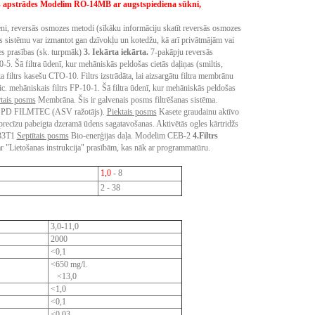
 apstrādes
Modelim RO-14MB ar augstspiediena sūkni,
, reversās osmozes metodi (sīkāku informāciju skatīt reversās osmozes
s sistēmu var izmantot gan dzīvokļu un kotedžu, kā arī privātmājām vai
es prasības (sk. turpmāk)
3. Iekārta iekārta.
7-pakāpju reversās
-5. Šā filtra ūdenī, kur mehāniskās peldošas cietās daļiņas (smiltis,
 filtrs kasešu CTO-10. Filtrs izstrādāta, lai aizsargātu filtra membrānu
c. mehāniskais filtrs FP-10-1. Šā filtra ūdenī, kur mehāniskās peldošas
tais posms
Membrāna. Šis ir galvenais posms filtrēšanas sistēma.
50GPD FILMTEC (ASV ražotājs).
Piektais posms
Kasete graudainu aktīvo
tu precīzu pabeigta dzeramā ūdens sagatavošanas. Aktivētās ogles kārtridžs
-33T1
Septītais posms
Bio-enerģijas daļa. Modelim CEB-2
4.
Filtrs
ar "Lietošanas instrukcija" prasībām, kas nāk ar programmatūru.
1,0
- 8
2 - 38
3,0-11,0
2000
<0,1
<650 mg/l.
<13,0
<1,0
<0,1
<0,03