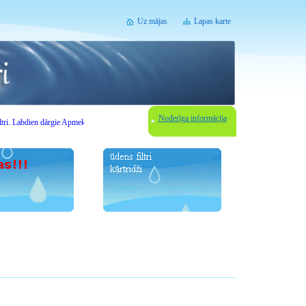
Uz mājas
Lapas karte
Noderīga informācija
Labdien
dārgie
Apmeklētāji
.
Uzmanību -
akciju laika
!
Attiecībā uz jebkuru
izvēli
ūdens filtrēša