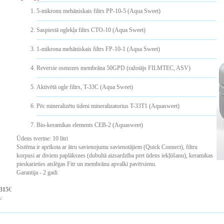
5-mikronu mehāniskais filtrs PP-10-5 (Aqua Sweet)
Saspiestā oglekļa filtrs CTO-10 (Aqua Sweet)
1-mikrona mehāniskais filtrs FP-10-1 (Aqua Sweet)
Reversie osmozes membrāna 50GPD (ražotājs FILMTEC, ASV)
Aktivētā ogle filtrs, T-33C (Aqua Sweet)
Pēc mineralizētu ūdeni mineralizatorius T-33T1 (Aquasweet)
Bio-keramikas elements CEB-2 (Aquasweet)
Ūdens tvertne: 10 litri
Sistēma ir aprīkota ar ātru savienojumu savienotājiem (Quick Connect), filtru
korpusi ar diviem paplāksnes (dubultā aizsardzība pret ūdens iekļūšanu), keramikas
pieskarieties atslēgas Fitr un membrānu apvalki pavērsienu.
Garantija - 2 gadi
315
€
: