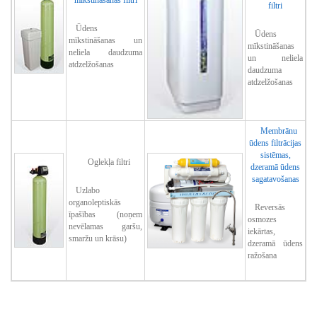
mīkstināšanas filtri
filtri
Ūdens
Ūdens
mīkstināšanas un
mīkstināšanas
neliela daudzuma
un neliela
atdzelžošanas
daudzuma
atdzelžošanas
Membrānu
ūdens filtrācijas
sistēmas,
Oglekļa filtri
dzeramā ūdens
sagatavošanas
Uzlabo
organoleptiskās
Reversās
īpašības (noņem
osmozes
nevēlamas garšu,
iekārtas,
smaržu un krāsu)
dzeramā ūdens
ražošana