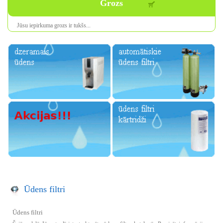
Grozs
Jūsu iepirkuma
grozs ir
tukšs
...
Ūdens filtri
Ūdens filtri