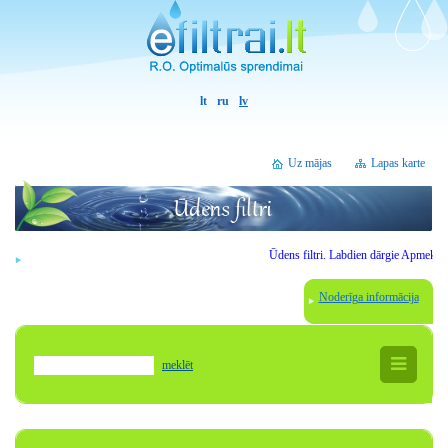
lt
ru
lv
Uz mājas
Lapas karte
Ūdens filtri.
Labdien
dārgie
Apmeklētāj
Noderīga informācija
meklēt