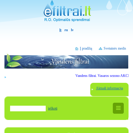
lt
ru
lv
Į pradžią
Svetainės medis
Vandens filtrai. Vasaros sezono AKCIJOS. Ge
Aktuali informacija
ieškoti