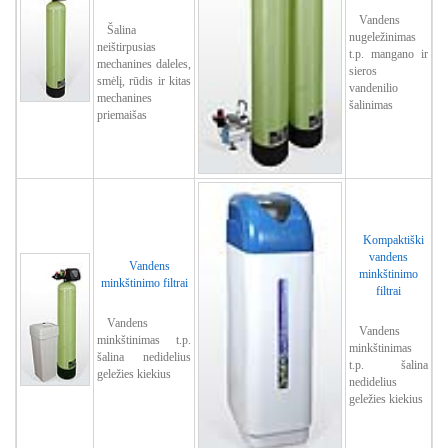
Vandens
Šalina
nugeležinimas
neištirpusias
t.p. mangano ir
mechanines daleles,
sieros
smėlį, rūdis ir kitas
vandenilio
mechaninеs
šalinimas
priemaišas
Kompaktiški
vandens
Vandens
minkštinimo
minkštinimo filtrai
filtrai
Vandens
Vandens
minkštinimas t.p.
minkštinimas
šalina nedidelius
t.p. šalina
geležies kiekius
nedidelius
geležies kiekius