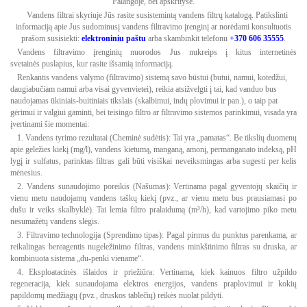
Palangoje, bei apskrityse.
Vandens filtrai skyriuje Jūs rasite susistemintą vandens filtrų katalogą. Patikslinti
informaciją apie Jus sudominusį vandens filtravimo įrenginį ar norėdami konsultuotis
prašom susisiekti:
elektroniniu paštu
arba skambinkit telefonu
+370 606 35555
.
Vandens filtravimo įrenginių nuorodos Jus nukreips į kitus internetinės
svetainės puslapius, kur rasite išsamią informaciją.
Renkantis vandens valymo (filtravimo) sistemą savo būstui (butui, namui, kotedžui,
daugiabučiam namui arba visai gyvenvietei), reikia atsižvelgti į tai, kad vanduo bus
naudojamas ūkiniais-buitiniais tikslais (skalbimui, indų plovimui ir pan.), o taip pat
gėrimui ir valgiui gaminti, bei teisingo filtro ar filtravimo sistemos parinkimui, visada yra
įvertinami šie momentai:
1. Vandens tyrimo rezultatai (Cheminė sudėtis): Tai yra „pamatas“. Be tikslių duomenų
apie geležies kiekį (mg/l), vandens kietumą, manganą, amonį, permanganato indeksą, pH
lygį ir sulfatus, parinktas filtras gali būti visiškai neveiksmingas arba sugesti per kelis
mėnesius.
2. Vandens sunaudojimo poreikis (Našumas): Vertinama pagal gyventojų skaičių ir
vienu metu naudojamų vandens taškų kiekį (pvz., ar vienu metu bus prausiamasi po
dušu ir veiks skalbyklė). Tai lemia filtro pralaidumą (m³/h), kad vartojimo piko metu
nesumažėtų vandens slėgis.
3. Filtravimo technologija (Sprendimo tipas): Pagal pirmus du punktus parenkama, ar
reikalingas bereagentis nugeležinimo filtras, vandens minkštinimo filtras su druska, ar
kombinuota sistema „du-penki viename“.
4. Eksploatacinės išlaidos ir priežiūra: Vertinama, kiek kainuos filtro užpildo
regeneracija, kiek sunaudojama elektros energijos, vandens praplovimui ir kokių
papildomų medžiagų (pvz., druskos tablečių) reikės nuolat pildyti.