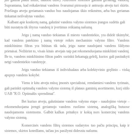
juo galima plauti indus, naudoti duše). Antrosios sistemos gamina geriamąjį vandenį.
Suprantama, kad reikalavimai vandens švarumui pirmuoju ir antruoju atveju turi skirtis.
Priešingu atveju geriamasis vanduo bus naudojamas ūkio reikmėms, arba bus geriamas
tinkamai neišvalytas vanduo.
Kalbant apie konkretų namą, galutinė vandens valymo sistemos įrangos sudėtis gali
būti nustatyta tik ištyrus vandenį ir įvertimus reikiamą našumą.
Jeigu į namą vanduo tiekiamas iš miesto vandentiekio, yra didelė tikimybė,
kad vandens patekimo į namą vietoje reikės mechaninio valymo filtro. Vandens
minkštinimo filtras yra būtinas tik tada, jeigu name naudojami vandens šildymo
prietaisai. Nežiūrint to, visais kitais atvejais taip pat rekomenduojama minkštinti vandenį.
Be to, vandens minkštinimo filtras padės surinkti liekamąją geležį, kurios gali pasitaikyti
netgi vandentiekio vandenyje.
Jeigu vanduo tiekiamas iš individualaus arba kolektyvinio gręžinio – viską
apspręs vandens kokybė.
Vienu ir kitu atveju mūsų įmonės specialistai, remdamiesi vandens tyrimais,
gali parinkti optimalią vandens valymo sistemą iš plataus gaminių asortimento, kurį siūlo
UAB ''R.O. Optimalūs sprendimai''.
Bet kuriuo atveju, galutiniame vandens valymo etape – naudojimo vietoje –
rekomenduojama įrengti geriamojo vandens ruošimo sistemą, analogišką butuose
naudojamoms sistemoms. Galbūt kažkas pritaikys ir kokią nors komercinę vandens
valymo sistemą.
Komercinės vandens filtrų sistemos sudarytos tuo pačiu principu, kaip ir
sistemos, skirtos kotedžams, tačiau jos pasižymi didesniu našumu.