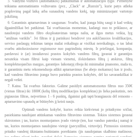
5. Valdymo vožtuvo (automatikos) patikimumas ir automatizacijos lygis: Pirmenybė
teikiama automatiniams vožtuvams (pvz., „Clack“ ar „Runxin“), kurie patys atlieka
praplovimą pagal laiką arba sunaudotą vandens kiekį, taip minimizuojant vartotojo
įsikišimą.
6. Garantinis aptarnavimas ir saugumas: Svarbu, kad įranga būtų saugi ir kad veiktų
ilgaaimžiškai bei patikimai. Tai svarbiausias momentas, kadangi nuo to priklauso, ar
naudotojui vandens filtro eksploatavimas tampa našta, ar ilgus metus veikia, lyg
"amžinas variklis". Jei filtras ir jį parinkusi bendrovė yra aukščiausios kvalifikacijos,
serviso paslaugų teikimas tampa mažai reikalingu ar visiškai nereikalingu, o tas labai
svarbu atitolusiosiuose regionuose nuo pagrindinių miestų. Ir priešingai, kompanija,
pardavusi ir (ar) instaliavusi prastos kokybės vandens filtrą, įprastai ir garantijos
nesutekia visam filtrui kaip vienam vienetui, išskirdamos filtrą į atskirus, filtrą
komplektuojančius mazgus, garantijos laikotarpį riboja iki minimaliai įmanomo, maža to,
ir garantiniu metu rekomenduoja atlikti aptarnavimus (be abejo mokamus) kas ir įrodo,
kad vandens filtravimo įranga buvo parinkta prastos kokybės, dėl ko savarankiškai ir
negali veikti.
7. Kaina. Tai svarbus faktorius. Galime pasiūlyti automatozuotus filtrus nuo 350€
(vienas filtras) iki 1800€ (kelių filtrų modifikacijos komplektas) jis lieka paskutinis, nes
pigiausias filtras, neįvertinus 1 - 6 punktų, ilgainiui gali tapti brangiausiu dėl remonto -
aptarnavimo sąnaudų ar būtinybės jį keisti nauju.
Optimali vandens kokybė, kurios reikia kiekvienai jo pritaikymo sričiai,
pasiekiama naudojant atitinkamas vandens filtravimo sistemas. Tokios sistemos įprastai
skirstomos į tas, kurios montuojamos įvado vietoje (ten, kur vanduo patenka į namą) ir
tas, kurios montuojamos naudojimo vietoje (pavyzdžiui, virtuvėje). Pirmosios sistemos
pritaiko vandenį ūkiniams-buitiniams poreikiams (jis naudojamas skalbimo mašinose,