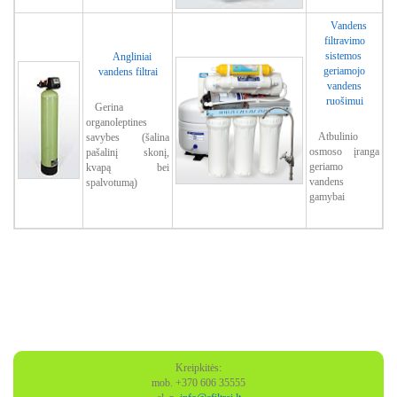
Vandens
filtravimo
sistemos
Angliniai
geriamojo
vandens filtrai
vandens
ruošimui
Gerina
organoleptines
Atbulinio
savybes (šalina
osmoso įranga
pašalinį skonį,
geriamo
kvapą bei
vandens
spalvotumą)
gamybai
Kreipkitės:
mob. +370 606 35555