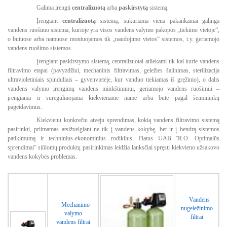
Galima įrengti
centralizuotą
arba
paskirstytą
sistemą.
Įrengiant
centralizuotą
sistemą, sukuriama viena pakankamai galinga
vandens ruošimo sistema, kurioje yra visos vandens valymo pakopos „tiekimo vietoje“,
o butuose arba namuose montuojamos tik „naudojimo vietos“ sistemos, t.y. geriamojo
vandens ruošimo sistemos.
Įrengiant paskirstymo sistemą, centralizuotai atliekami tik kai kurie vandens
filtravimo etapai (pavyzdžiui, mechaninis filtravimas, geležies šalinimas, sterilizacija
ultravioletiniais spinduliais – gyvenvietėje, kur vanduo tiekiamas iš gręžinio), o dalis
vandens valymo įrengimų vandens minkštinimui, geriamojo vandens ruošimui –
įrengiama ir sureguliuojama kiekviename name arba bute pagal šeimininkų
pageidavimus.
Kiekvienu konkrečiu atveju sprendimas, kokią vandens filtravimo sistemą
pasirinkti, priimamas atsižvelgiant ne tik į vandens kokybę, bet ir į bendrą sistemos
patikimumą ir techninius-ekonominius rodiklius. Platus UAB ''R.O. Optimalūs
sprendimai'' siūlomų produktų pasirinkimas leidžia lanksčiai spręsti kiekvieno užsakovo
vandens kokybės problemas.
Vandens
Mechaninio
nugeležinimo
valymo
filtrai
vandens filtrai