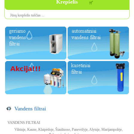
Krepšelis
Jūsų krepšelis tuščias ...
Vandens filtrai
VANDENS FILTRAI
Vilniuje, Kaune, Klaipėdoje, Šiauliuose, Panevėžyje, Alytuje, Marijampolėje,