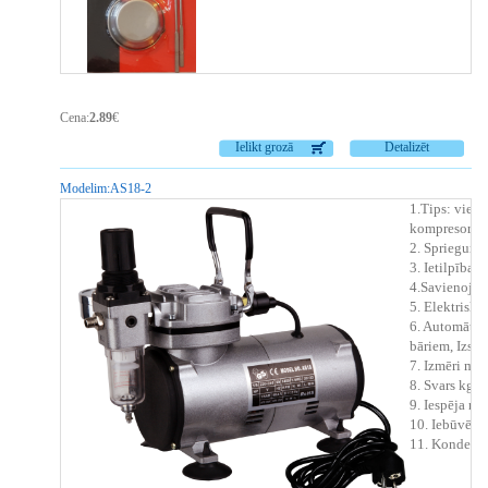
Cena:
2.89
€
Ielikt grozā
Detalizēt
Modelim:
AS18-2
1.Tips: viens 
kompresors
2. Spriegums
3. Ietilpība: 2
4.Savienojum
5. Elektriskai
6. Automātisk
bāriem, Izslēg
7. Izmēri m
8. Svars kg: 3
9. Iespēja n
10. Iebūvēts
11. Kondensā