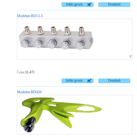
Ielikt grozā
Detalizēt
Modelim:
BD13-5
Piee
Cena:
11.47
€
Ielikt grozā
Detalizēt
Modelim:
BD420