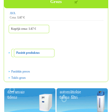
Grozs
AVA
Cena:
1.67
€
Kopējā
cena
:
1.67
€
Pasūtīt produktus
Pasūtītās preces
Tukšs
grozs