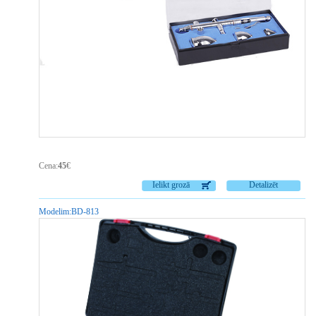
Pi
Cena:
45
€
Ielikt grozā
Detalizēt
Modelim:
BD-813