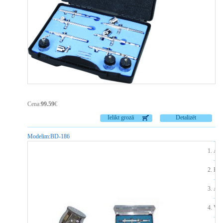
Cena:
99.59
€
Ielikt grozā
Detalizēt
Modelim:
BD-186
Air
Krā
Ada
Vad