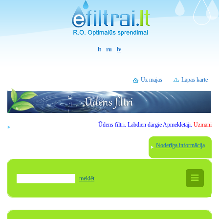
lt
ru
lv
Uz mājas
Lapas karte
Ūdens filtri.
Labdien
dārgie
Apmeklētāji
.
Uzmanību -
akcij
Noderīga informācija
meklēt