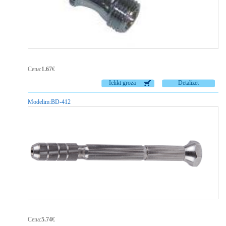
Cena:
1.67
€
Ielikt grozā
Detalizēt
Modelim:
BD-412
Cena:
5.74
€