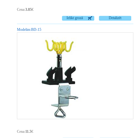
Cena:
3.85
€
Ielikt grozā
Detalizēt
Modelim:
BD-15
Cena:
11.5
€