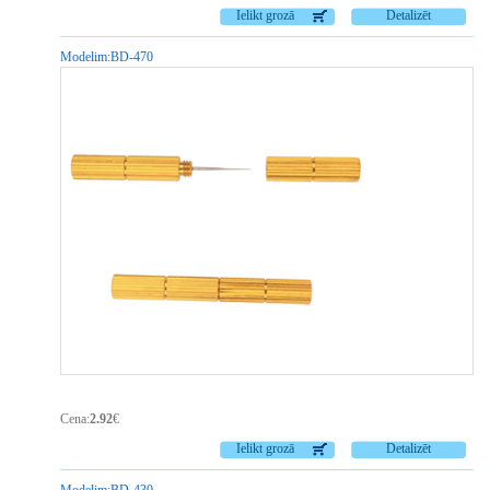
Ielikt grozā
Detalizēt
Modelim:
BD-470
Cena:
2.92
€
Ielikt grozā
Detalizēt