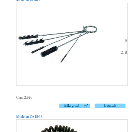
Modelim:
BD-430
Birs
Birs
Cena:
2.92
€
Ielikt grozā
Detalizēt
Modelim:
ZA18/18