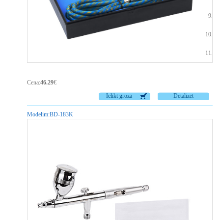
Kr
Ie
Šļ
Cena:
46.29
€
Ielikt grozā
Detalizēt
Modelim:
BD-183K