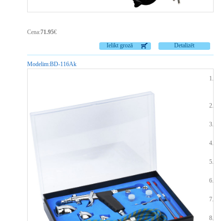
Cena:
71.95
€
Ielikt grozā
Detalizēt
Modelim:
BD-116Ak
Ai
(v
Kr
Ad
Ko
Va
Da
Ie
Ie