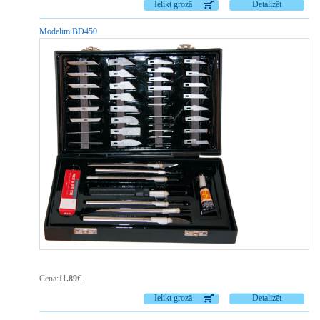
Ielikt grozā
Detalizēt
Modelim:
BD450
Cena:
11.89
€
Ielikt grozā
Detalizēt