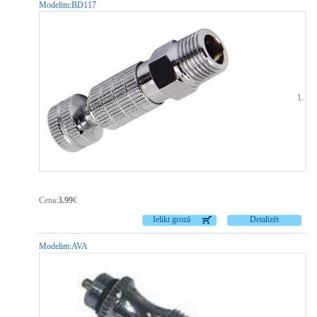
Modelim:
BD117
Ātr
Cena:
3.99
€
Ielikt grozā
Detalizēt
Modelim:
AVA