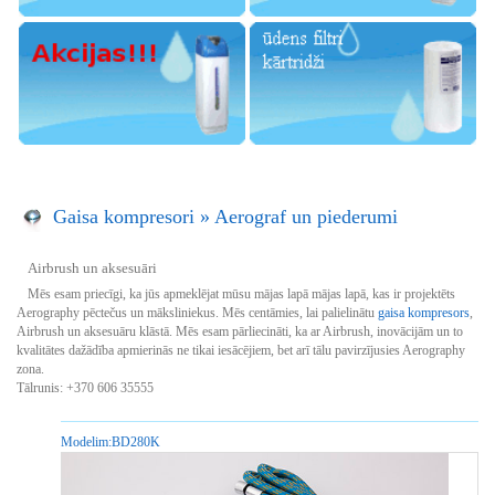
Gaisa kompresori
»
Aerograf un piederumi
Airbrush un aksesuāri
Mēs esam priecīgi, ka jūs apmeklējat mūsu mājas lapā mājas lapā, kas ir projektēts
Aerography pēctečus un māksliniekus. Mēs centāmies, lai palielinātu
gaisa kompresors
,
Airbrush un aksesuāru klāstā. Mēs esam pārliecināti, ka ar Airbrush, inovācijām un to
kvalitātes dažādība apmierinās ne tikai iesācējiem, bet arī tālu pavirzījusies Aerography
zona.
Tālrunis: +370 606 35555
Modelim:
BD280K