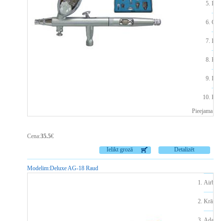
Dar
Gal
Iep
Krās
Ier
Pap
Pieejama n
Cena:
35.5
€
Ielikt grozā
Detalizēt
Modelim:
Deluxe AG-18 Raud
Airbru
Krāsu p
Adata 