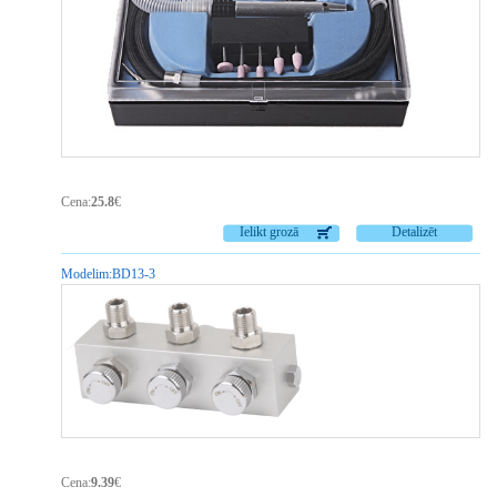
Cena:
25.8
€
Ielikt grozā
Detalizēt
Modelim:
BD13-3
Cena:
9.39
€