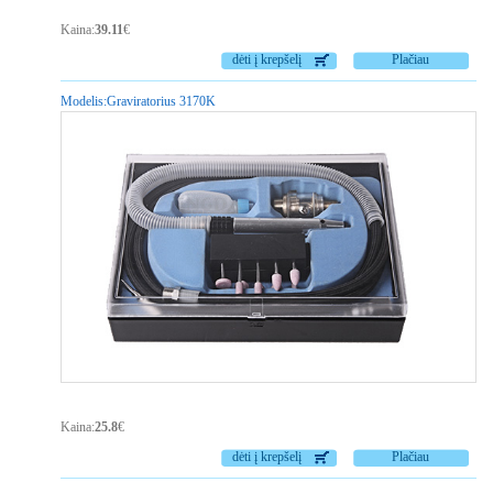
Kaina:
39.11
€
dėti į krepšelį
Plačiau
Modelis:
Graviratorius 3170K
Kaina:
25.8
€
dėti į krepšelį
Plačiau