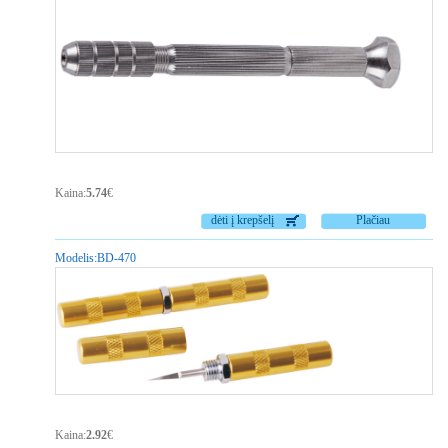
Kaina:
5.74
€
dėti į krepšelį
Plačiau
Modelis:
BD-470
Kaina:
2.92
€