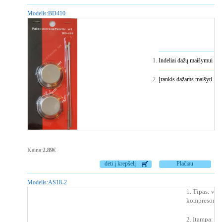
Modelis:
BD410
Indeliai dažų maišymui - 2 
Įrankis dažams maišyti - 2 
Kaina:
2.89
€
dėti į krepšelį
Plačiau
Modelis:
AS18-2
1. Tipas: vie
kompresoriu
2. Įtampa: 2