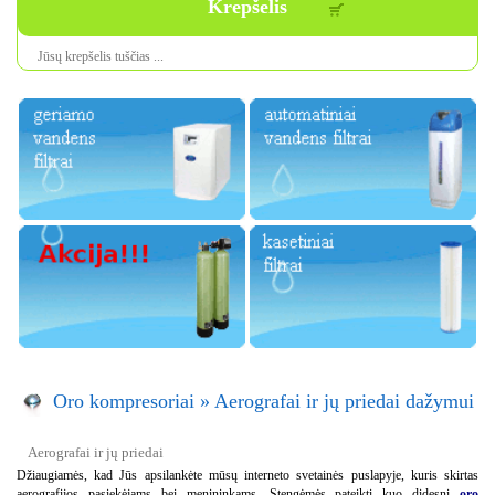
Krepšelis
Jūsų krepšelis tuščias ...
Oro kompresoriai
»
Aerografai ir jų priedai dažymui
Aerografai ir jų priedai
Džiaugiamės, kad Jūs apsilankėte mūsų interneto svetainės puslapyje, kuris skirtas
aerografijos pasiekėjams bei menininkams. Stengėmės pateikti kuo didesnį
oro