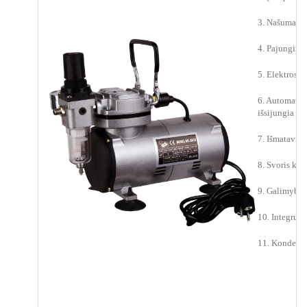
3. Našumas: 
4. Pajungimo 
5. Elektros k
6. Automatiška
išsijungia pa
7. Išmatavi
8. Svoris kg.:
9. Galimybė r
10. Integruo
11. Kondensa