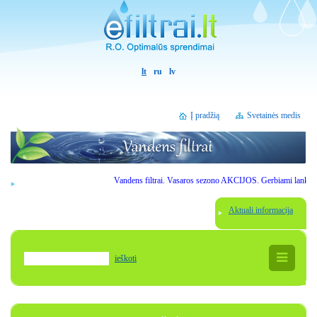
lt
ru
lv
Į pradžią
Svetainės medis
Vandens filtrai. Vasaros sezono AKCIJOS. Gerbiami lankytojai, prieš
Aktuali informacija
ieškoti