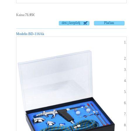
Kaina:
71.95
€
dėti į krepšelį
Plačiau
Modelis:
BD-116Ak
Ai
(S
Da
Ad
Ko
Va
Da
Ra
Pa