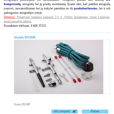
kompresorių
,
aerografų bei jų priedų asortimentą. Ęsame tikri, kad pateikta aerografų
įvairovė, inovatoriškumas bei jų kokybė patenkins ne tik
pradedančiuosius,
bet ir toli
pažengusius aerografijos srityje.
Dėmesio:
P
ristatymo paslauga kainuoja 5,5 €. Prekės pristatomos visoje Lietuvoje,
tiesiai nurodytu adresu.
Kontaktinis telefonas: 8 606 35555
Modelis:
BD280K
Kaina:
35.53
€
dėti į krepšelį
Plačiau