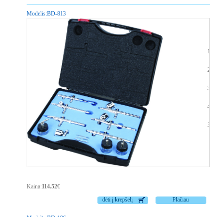
Modelis:
BD-813
A
D
I
R
P
Kaina:
114.52
€
dėti į krepšelį
Plačiau