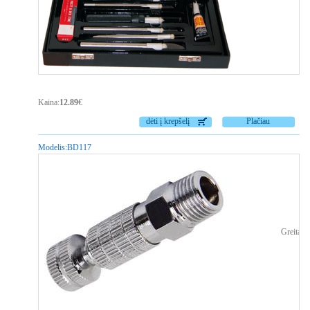
Kaina:
12.89
€
dėti į krepšelį
Plačiau
Modelis:
BD117
Greita j