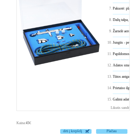
Pakuotė: plast
Dažų talpa, try
Žarnelė aerograf
Jungtis - perėji
Papildomos ada
Adatos smaiga
Tūtos antgalis
Prietaiso ilgi
Galimi adatų d
Likutis sandėly
Kaina:
45
€
dėti į krepšelį
Plačiau