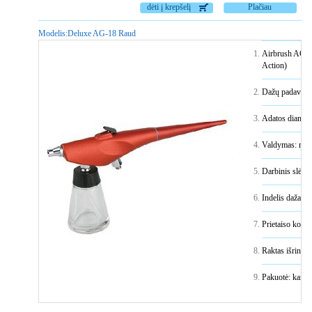
dėti į krepšelį
Plačiau
Modelis:
Deluxe AG-18 Raud
Airbrush AG-1
Action)
Dažų padavimo 
Adatos diamet
Valdymas: myg
Darbinis slėgi
Indelis dažams
Prietaiso korp
Raktas išrinkim
Pakuotė: karton