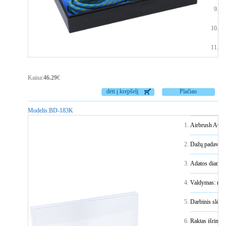
Da
Pr
Ža
Kaina:
46.29
€
dėti į krepšelį
Plačiau
Modelis:
BD-183K
Airbrush AG-1
Dažų padavimo 
Adatos diamet
Valdymas: myg
Darbinis slėgi
Raktas išrinki