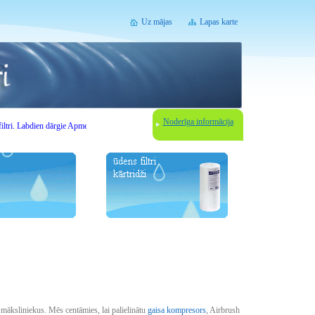
Uz mājas
Lapas karte
Noderīga informācija
i.
Labdien
dārgie
Apmeklētāji
.
Uzmanību -
akciju laika
!
Attiecībā uz jebkuru
izvēli
ūdens filtrē
māksliniekus. Mēs centāmies, lai palielinātu
gaisa kompresors
, Airbrush