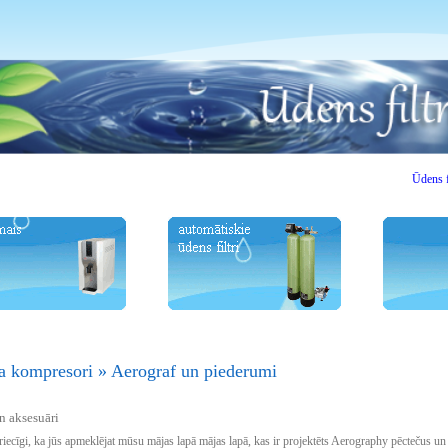
Ūdens filtr
a kompresori
»
Aerograf un piederumi
n aksesuāri
ecīgi, ka jūs apmeklējat mūsu mājas lapā mājas lapā, kas ir projektēts Aerography pēctečus un 