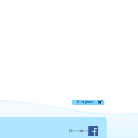
Ielikt grozā
Mus rasite ir