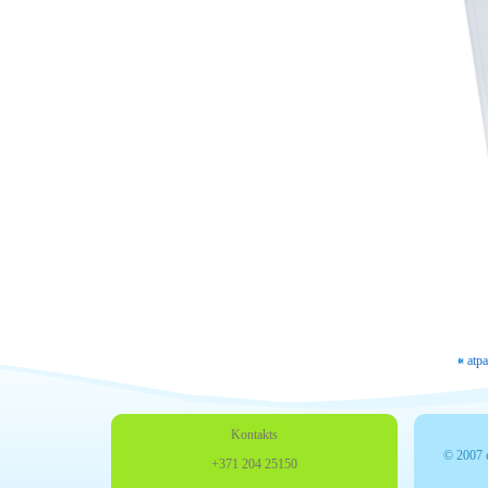
« atpa
Kontakts
© 2007 ef
+371 204 25150