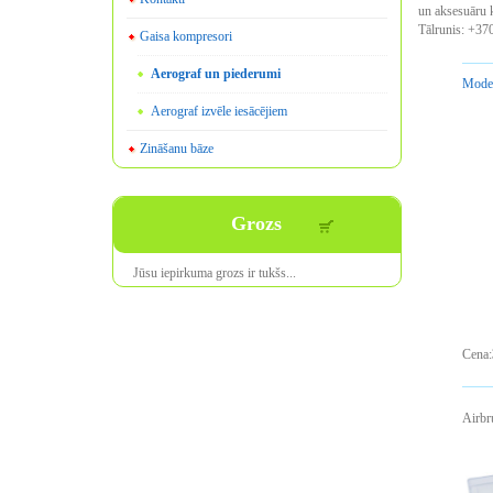
un aksesuāru k
Tālrunis: +37
Gaisa kompresori
Aerograf un piederumi
Mode
Aerograf izvēle iesācējiem
Zināšanu bāze
Grozs
Jūsu iepirkuma
grozs ir
tukšs
...
Cena:
Airbr