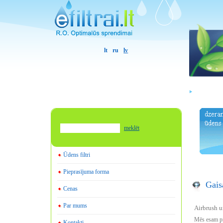
lt
ru
lv
meklēt
Ūdens filtri
Pieprasījuma forma
Gais
Cenas
Par mums
Airbrush u
Mēs esam pri
Kontakti