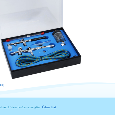
kaļ
iltrai.lt Visas tiesības aizsargātas.
Ūdens filtri