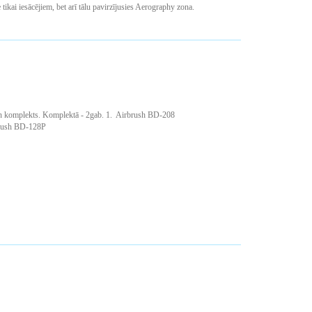
tikai iesācējiem, bet arī tālu pavirzījusies Aerography zona.
h komplekts. Komplektā - 2gab.
1. Airbrush BD-208
rush BD-128P