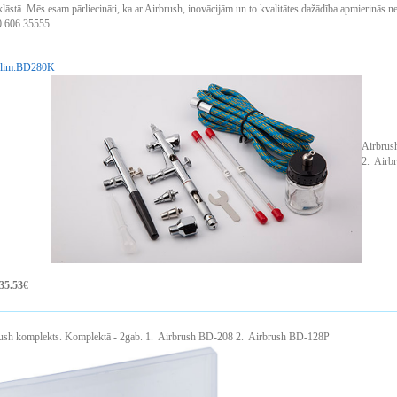
lāstā. Mēs esam pārliecināti, ka ar Airbrush, inovācijām un to kvalitātes dažādība apmierinās ne 
0 606 35555
lim:
BD280K
Airbrus
2. Airb
35.53
€
ush komplekts. Komplektā - 2gab.
1. Airbrush BD-208
2. Airbrush BD-128P