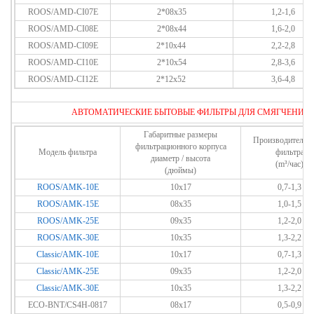
ROOS/AMD-CI07E
2*08x35
1,2-1,6
ROOS/AMD-CI08E
2*08x44
1,6-2,0
ROOS/AMD-CI09E
2*10x44
2,2-2,8
ROOS/AMD-CI10E
2*10x54
2,8-3,6
ROOS/AMD-CI12E
2*12x52
3,6-4,8
АВТОМАТИЧЕСКИЕ
БЫТОВЫЕ
ФИЛЬТРЫ ДЛЯ СМЯГЧЕНИЯ 
Габаритные размеры
Производительно
фильтрационного корпуса
Модель фильтра
фильтра
диаметр / высота
(m³/час)
(дюймы)
ROOS/AMK-10E
10x17
0,7-1,3
ROOS/AMK-15E
08x35
1,0-1,5
ROOS/AMK-25E
09x35
1,2-2,0
ROOS/AMK-30E
10x35
1,3-2,2
Classic/AMK-10E
10x17
0,7-1,3
Classic/AMK-25E
09x35
1,2-2,0
Classic/AMK-30E
10x35
1,3-2,2
ECO-BNT/CS4H-0817
08x17
0,5-0,9