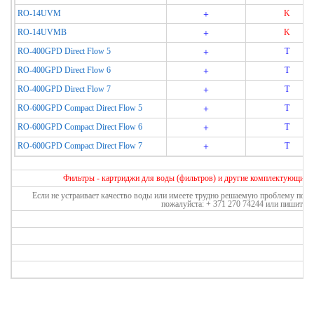
RO-14UVM
+
K
RO-14UVMB
+
K
RO-400GPD Direct Flow 5
+
T
RO-400GPD Direct Flow 6
+
T
RO-400GPD Direct Flow 7
+
T
RO-600GPD Compact Direct Flow 5
+
T
RO-600GPD Compact Direct Flow 6
+
T
RO-600GPD Compact Direct Flow 7
+
T
Фильтры - картриджи для воды (фильтров) и другие комплектующие и
Если не устраивает качество воды или имеете трудно решаемую проблему по вод
пожалуйста: + 371 270 74244 или пишите:
e