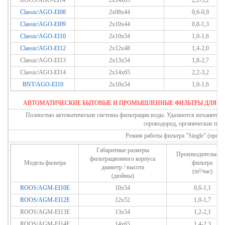
ROOS/AGO-EI14
2x14x65
2,2-3,2
Classic/AGO-EI08
2x08x44
0,6-0,9
Classic/AGO-EI09
2x10x44
0,8-1,3
Classic/AGO-EI10
2x10x54
1,0-1,6
Classic/AGO-EI12
2x12x48
1,4-2,0
Classic/AGO-EI13
2x13x54
1,8-2,7
Classic/AGO-EI14
2x14x65
2,2-3,2
BNT/AGO-EI10
2x10x54
1,0-1,6
АВТОМАТИЧЕСКИЕ БЫТОВЫЕ И ПРОМЫШЛЕННЫЕ ФИЛЬТРЫ ДЛЯ О
Полностью автоматические системы фильтрации воды. Удаляются механические 
сероводород, органические прим
Режим работы фильтра "Single" (прер
Габаритные размеры
Производительнос
фильтрационного корпуса
Модель фильтра
фильтра
диаметр / высота
(m³/час)
(дюймы)
ROOS/AGM-EI10E
10x54
0,6-1,1
ROOS/AGM-EI12E
12x52
1,0-1,7
ROOS/AGM-EI13E
13x54
1,2-2,1
ROOS/AGM-EI14E
14x65
1,4-2,3