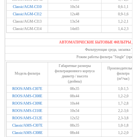
Classic/AGM-CI10
10x54
0,6-1,1
Classic/AGM-CI12
12x48
0,9-1,6
Classic/AGM-CI13
13x54
1,2-2,1
Classic/AGM-CI14
14x65
1,4-2,3
АВТОМАТИЧЕСКИЕ
БЫТОВЫЕ
ФИЛЬТРЫ Д
Фильтрующая среда, засыпка "Ка
Режим работы фильтра "Single" (прер
Габаритные размеры
Производительнос
фильтрационного корпуса
Модель фильтра
фильтра
диаметр / высота
(m³/час)
(дюймы)
ROOS/AMS-CI07E
08x35
1,0-1,5
ROOS/AMS-CI08E
08x44
1,2-2,0
ROOS/AMS-CI09E
10x44
1,7-2,8
ROOS/AMS-CI10E
10x54
2,2-3,6
ROOS/AMS-CI12E
12x52
2,3-3,8
Classic/AMS-CI07E
08x35
1,0-1,8
Classic/AMS-CI08E
08x44
1,2-2,0