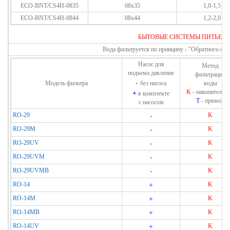
ECO-BNT/CS4H-0835
08x35
1,0-1,5
ECO-BNT/CS4H-0844
08x44
1,2-2,0
БЫТОВЫЕ СИСТЕМЫ ПИТЬЕВО
Вода
фильтруется по
принципу -
"Обратного осм
Насос для
Метод
подъема давление
фильтрации
-
Модель фильтра
без насоса
воды
K
- накопительн
+
в комплекте
T
- прямой
с насосом
RO-29
-
K
RO-29M
-
K
RO-29UV
-
K
RO-29UVM
-
K
RO-29UVMB
-
K
RO-14
+
K
RO-14M
+
K
RO-14MB
+
K
RO-14UV
+
K