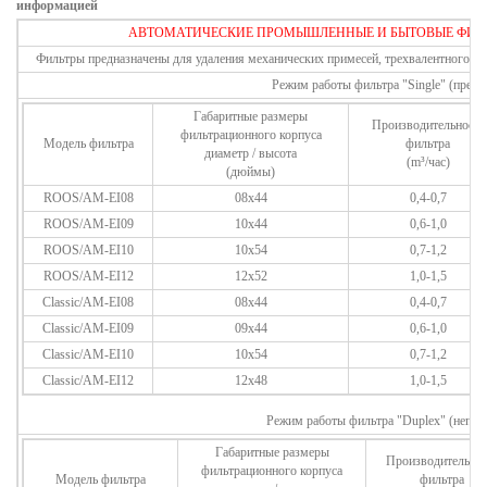
информацией
АВТОМАТИЧЕСКИЕ ПРОМЫШЛЕННЫЕ И БЫТОВЫЕ ФИЛ
Фильтры предназначены для удаления механических примесей, трехвалентного желе
Режим работы фильтра "Single" (прер
Габаритные размеры
Производительность
фильтрационного корпуса
Модель фильтра
фильтра
диаметр
/
высота
(m³/час)
(дюймы)
ROOS/AM-EI08
08x44
0,4-0,7
ROOS/AM-EI09
10x44
0,6-1,0
ROOS/AM-EI10
10x54
0,7-1,2
ROOS/AM-EI12
12x52
1,0-1,5
Classic/AM-EI08
08x44
0,4-0,7
Classic/AM-EI09
09x44
0,6-1,0
Classic/AM-EI10
10x54
0,7-1,2
Classic/AM-EI12
12x48
1,0-1,5
Режим работы фильтра "Duplex" (непр
Габаритные размеры
Производительнос
фильтрационного корпуса
Модель фильтра
фильтра