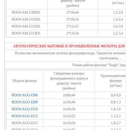
диаметр
/
высота
(m³/час)
(дюймы)
ROOS/AM-CI09DL
2*10x44
1,2-2,0
ROOS/AM-CI10DL
2*10x54
1,4-2,4
ROOS/AM-CI12DL
2*12x52
2,0-3,0
ROOS/AM-CI13DL
2*13x54
2,2-3,4
АВТОМАТИЧЕСКИЕ БЫТОВЫЕ И ПРОМЫШЛЕННЫЕ ФИЛЬТРЫ ДЛЯ ОБЕЗЖЕ
Полностью автоматические системы фильтрации воды. Удаляются механические 
сероводород ....
Режим работы фильтра "Single" (прер
Габаритные размеры
Производительност
фильтрационного корпуса
Модель фильтра
фильтра
диаметр / высота
(m³/час)
(дюймы)
ROOS/AGO-EI08
2x08x44
0,6-0,9
ROOS/AGO-EI09
2x10x44
0,8-1,3
ROOS/AGO-EI10
2x10x54
1,0-1,6
ROOS/AGO-EI12
2x12x52
1,5-2,2
ROOS/AGO-EI13
2x13x54
1,8-2,7