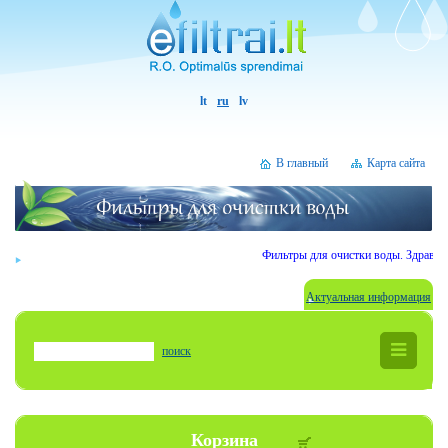
lt
ru
lv
В главный
Карта сайта
Фильтры для очистки воды. Здравств
Актуальная информация
поиск
Корзина