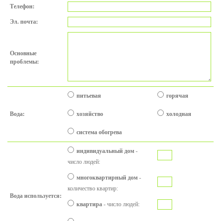
Телефон:
Эл. почтa:
Основные
проблемы
:
питьевая
горячая
Вода
:
хозяйство
холодная
система обогрева
индивидуальный дом
-
число людей
:
многоквартирный дом
-
количество квартир
:
Вода используется:
квартира
-
число людей
: