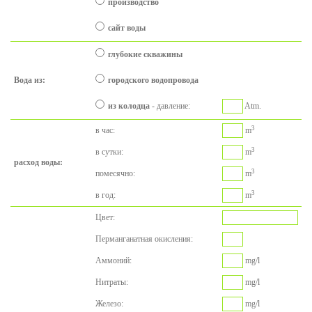
производство
сайт воды
глубокие скважины
Вода из:
городского водопровода
из колодца
-
давление
:
Atm.
3
в час:
m
3
в сутки:
m
расход воды:
3
помесячно:
m
3
в год:
m
Цвет:
Перманганатная
окисления
:
Aммоний:
mg/l
Нитраты:
mg/l
Железо:
mg/l