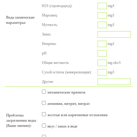
H2S (сероводород):
mg/l
Mарганец:
mg/l
Вода
химические
параметры:
Mутность:
mg/l
Запах:
Нитриты:
mg/l
pH:
Общая жесткость
:
mg-ekv/l
Сухой остаток
(
минерализация
):
mg/l
Другие:
механические примеси
аммония
, нитрит
, нитрат
желтые
или коричневые
отложения
Проблемы
загрязнения
воды
(
Ваше мнение
):
вкус /
запах
в воде