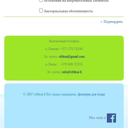
отложения на
нагревательных элементах
бактериальная обсемененность
Подтвердить
Контактный телефон
в Латвии: +371 270 74244
Эл. почта:
efiltrai@gmail.com
в Литве: +370
606 35555
Эл. почта:
info@efiltrai.lt
© 2007 efiltrai.lt Все права защищены.
фильтры для воды
Mus rasite ir