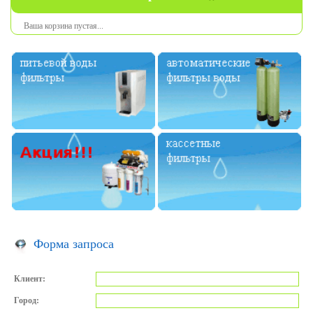
Ваша
корзина
пустая
...
Форма запроса
Клиент:
Город: