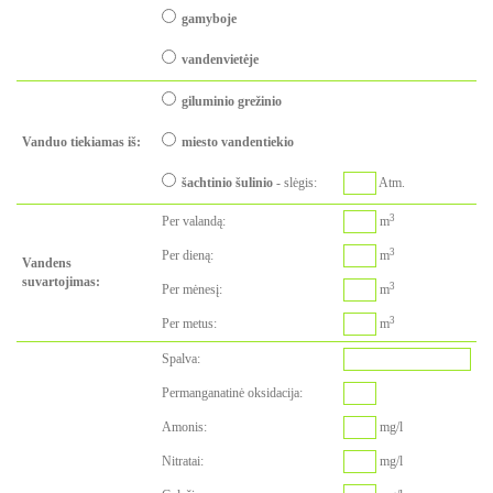
gamyboje
vandenvietėje
giluminio grežinio
Vanduo tiekiamas iš:
miesto vandentiekio
šachtinio šulinio
-
slėgis
:
Atm.
3
Per valandą:
m
3
Per dieną:
m
Vandens
suvartojimas:
3
Per mėnesį:
m
3
Per metus:
m
Spalva:
Permanganatinė oksidacija:
Amonis:
mg/l
Nitratai:
mg/l