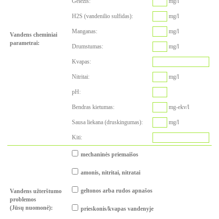
Geležis:
mg/l
H2S (vandenilio sulfidas):
mg/l
Manganas:
mg/l
Vandens cheminiai
parametrai:
Drumstumas:
mg/l
Kvapas:
Nitritai:
mg/l
pH:
Bendras kietumas:
mg-ekv/l
Sausa liekana (druskingumas):
mg/l
Kiti:
mechaninės priemaišos
amonis, nitritai, nitratai
geltonos arba rudos apnašos
Vandens užterštumo
problemos
(
Jūsų nuomonė
):
prieskonis/kvapas vandenyje