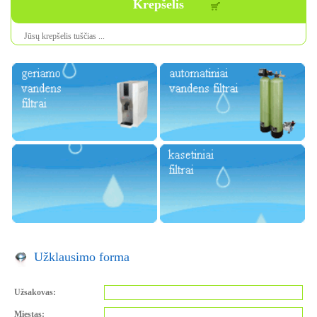
Krepšelis
Jūsų krepšelis tuščias ...
Užklausimo forma
Užsakovas:
Miestas: