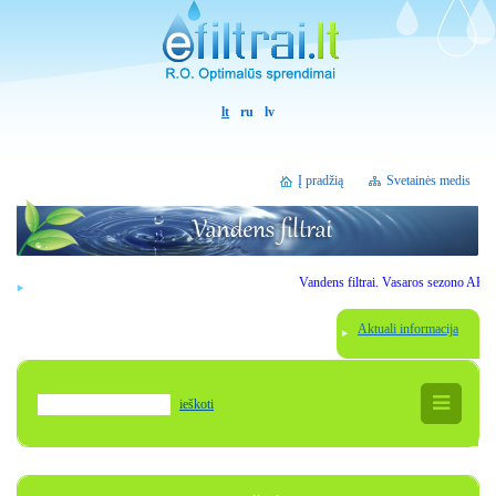
lt
ru
lv
Į pradžią
Svetainės medis
Vandens filtrai. Vasaros sezono AKCIJOS
Aktuali informacija
ieškoti