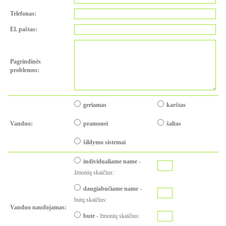
Telefonas:
El. paštas:
Pagrindinės
problemos:
geriamas
karštas
Vanduo:
pramonei
šaltas
šildymo sistemai
individualiame name
-
žmonių skaičius
:
daugiabučiame name
-
butų skaičius
:
Vanduo naudojamas:
bute
-
žmonių skaičius
: