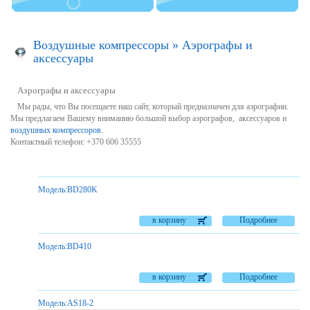
Воздушные компрессоры
»
Aэрографы и
аксессуары
Aэрографы и аксессуары
Мы рады, что
Вы посещаете
наш
сайт,
который предназначен для
аэрографии.
Мы
п
редлагаем Вашему вниманию большой выбор аэрографов,
аксессуаров
и
воздушных компрессоров
.
Контактный телефон:
+370
606 35555
Модель:
BD280K
в корзину
Подробнее
Модель:
BD410
в корзину
Подробнее
Модель:
AS18-2