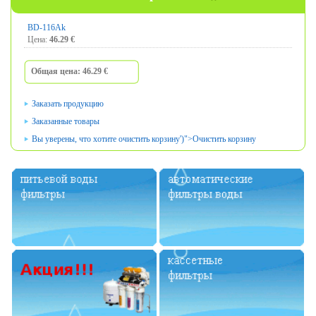
BD-116Ak
Цена
:
46.29
€
Общая
цена:
46.29
€
Заказать продукцию
Заказанные товары
Вы уверены, что
хотите очистить
корзину
')">
Очистить корзину