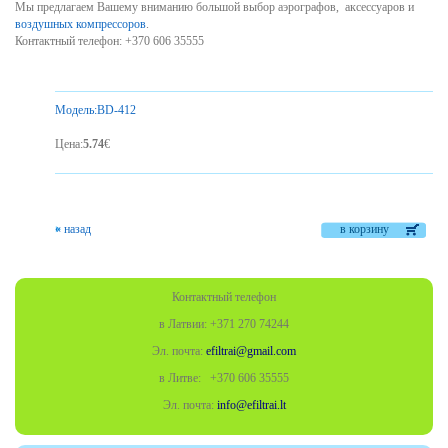
Мы
п
редлагаем Вашему вниманию большой выбор аэрографов,
аксессуаров
и
воздушных компрессоров
.
Контактный телефон:
+370
606 35555
Модель:
BD-412
Цена
:
5.74
€
«
назад
в корзину
Контактный телефон
в Латвии: +371 270 74244
Эл. почта:
efiltrai@gmail.com
в Литве: +370
606 35555
Эл. почта:
info@efiltrai.lt