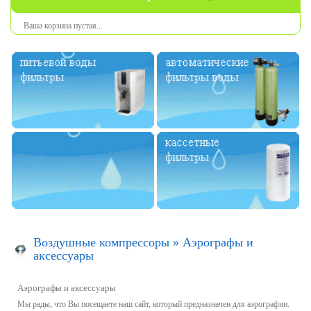
Ваша
корзина
пустая
...
Воздушные компрессоры
»
Aэрографы и
аксессуары
Aэрографы и аксессуары
Мы рады, что
Вы посещаете
наш
сайт,
который предназначен для
аэрографии.