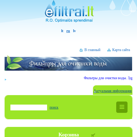
lt
ru
lv
В главный
Карта сайта
Фильтры для очистки воды. Здрав
Актуальная информация
поиск
Корзина