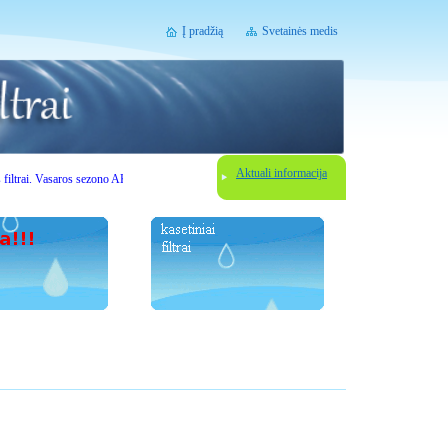
Į pradžią
Svetainės medis
Aktuali informacija
rai. Vasaros sezono AKCIJOS. Gerbiami lankytojai, prieš užsisakydami vandens filtravimo įrengi