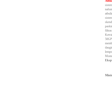
Atbu
siste
našuma
atbul
siste
skendi
paski
filtra
Ketvi
50GP
membra
daugi
lempo
Monta
Ekspl
Minim