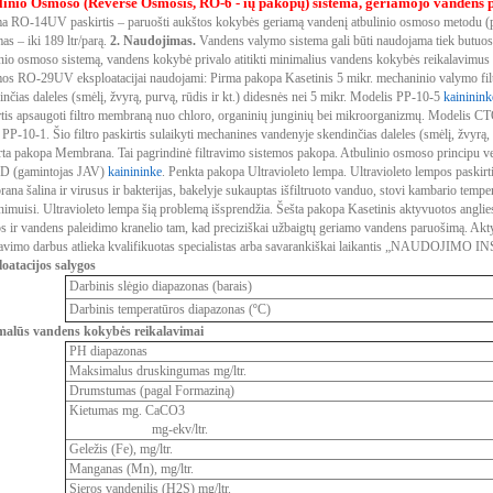
linio Osmoso (
Reverse Osmosis, RO-6 - ių pakopų)
sistema, geriamojo vandens
ma RO-14UV paskirtis – paruošti aukštos kokybės geriamą vandenį atbulinio osmoso metodu (pl
s – iki 189 ltr/parą.
2. Naudojimas.
Vandens valymo sistema gali būti naudojama tiek butuose,
inio osmoso sistemą, vandens kokybė privalo atitikti minimalius vandens kokybės reikalavimus 
mos RO-29UV eksploatacijai naudojami:
Pirma pakopa
Kasetinis 5 mikr. mechaninio valymo filt
nčias daleles (smėlį, žvyrą, purvą, rūdis ir kt.) didesnės nei 5 mikr. Modelis PP-10-5
kaininink
rtis apsaugoti filtro membraną nuo chloro, organinių junginių bei mikroorganizmų. Modelis 
s PP-10-1. Šio filtro paskirtis sulaikyti mechanines vandenyje skendinčias daleles (smėlį, žvyrą
rta pakopa
Membrana. Tai pagrindinė filtravimo sistemos pakopa. Atbulinio osmoso principu 
D (gamintojas JAV)
kainininke
.
Penkta pakopa
Ultravioleto lempa. Ultravioleto lempos paskirti
na šalina ir virusus ir bakterijas, bakelyje sukauptas išfiltruoto vanduo, stovi kambario temper
nimuisi. Ultravioleto lempa šią problemą išsprendžia.
Šešta pakopa
Kasetinis aktyvuotos anglies
s ir vandens paleidimo kranelio tam, kad preciziškai užbaigtų geriamo vandens paruošimą. Ak
vimo darbus atlieka kvalifikuotas specialistas arba savarankiškai laikantis „NAUDOJIMO IN
oatacijos salygos
Darbinis slėgio diapazonas (barais)
Darbinis temperatūros diapazonas (ºC)
alūs vandens kokybės reikalavimai
PH diapazonas
Maksimalus druskingumas mg/ltr.
Drumstumas (pagal Formaziną)
Kietumas mg. СаСО3
mg-ekv/ltr.
Geležis (Fe), mg/ltr.
Manganas (Mn), mg/ltr.
Sieros vandenilis (H2S) mg/ltr.