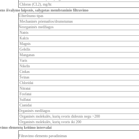
Chloras (CL2), mg/ltr.
ns išvalymo laipsnis, salygotas membraninio filtravimo
Užterštumo tipas
Mechaninės priemaišos/drumstumas
Neorganinės medžiagos
Natris
Kalcis
Magnis
Geležis
Manganas
Varis
Nikelis
Cinkas
Švinas
Chloridai
Nitratai
Fosfatai
Sulfatai
Cianidai
Organinės medžiagos
Organinės molekulės, kurių svoris didesnis negu >200
Organinės molekulės, kurių svoris iki 200
avimo elementų keitimo intervalai
Filtravimo elemento pavadinimas