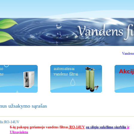
Vandens filt
mus užsakymo sąrašas
is:
RO-14UV
6-ių pakopų geriamojo vandens filtras
RO-14UV
su slėgio sukėlimo siurbliu
ir
Ultravioletu