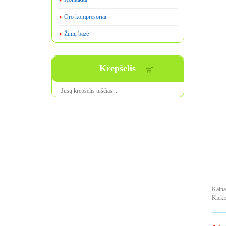
Oro kompresoriai
Žinių bazė
Krepšelis
Jūsų krepšelis tuščias ...
Kaina
Kieki