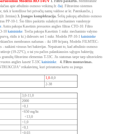
 paruošimui
Modelis RO-14UV
1. Filtro paskirtis.
Membraninė
ačiau apie atbulinio osmoso veikimą žr.
čia
). Filtravimo sistemos
 tiek ir kotedžose bei privačių namų valdose ar kt. Patenkančio, į
(žr. žemiau)
3. Įrangos komplektacija.
Šešių pakopų atbulinio osmoso
ras PP-10-1. Šio filtro paskirtis sulaikyti mechanines vandenyje
e
.
Antra pakopa
Kasetinis presuotos anglies filtras CTO-10. Filtro
CTO-10
kainininke
.
Trečia pakopa
Kasetinis 1 mikr. mechaninio valymo
, purvą, rūdis ir kt.) didesnės nei 1 mikr. Modelis PP-10-1
kainininke
veikiančios membranos našumas – iki 189 ltr/parą. Modelis FILMTEC-
s - naikinti virusus bei bakterijas. Nepaisant to, kad atbulinio osmoso
atūroje (19-22ºC), o tai yra pačios palankiausios sąlygos bakterijų
 granulių filtravimo elementas T-33C. Jis statomas tarpe tarp ultravioleto
tyvuotos anglies kasetė T-33C
kainininke.
4. Filtro montavimas.
STRUKCIJA“ reikalavimų, kuri pristatoma kartu su įranga.
1,0
-8,0
2-38
3,0-11,0
2000
<0,1
<650 mg/ltr.
<13,0
<1,0
<0,1
<0,03