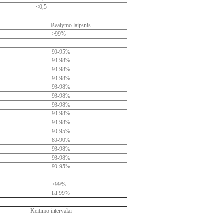
<0,5
Išvalymo laipsnis
>99%
90-95%
93-98%
93-98%
93-98%
93-98%
93-98%
93-98%
93-98%
93-98%
90-95%
80-90%
93-98%
93-98%
90-95%
>99%
iki 99%
Keitimo intervalai