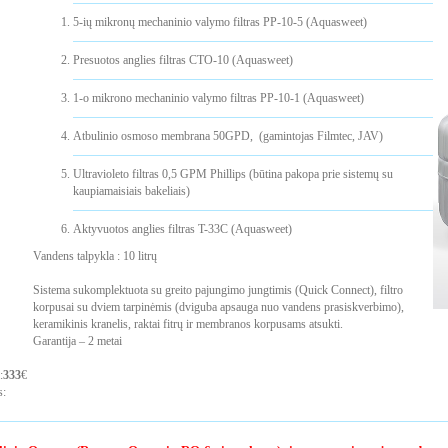
5-ių mikronų mechaninio valymo filtras PP-10-5 (Aquasweet)
Presuotos anglies filtras CTO-10 (Aquasweet)
1-o mikrono mechaninio valymo filtras PP-10-1 (Aquasweet)
Atbulinio osmoso membrana 50GPD, (gamintojas Filmtec, JAV)
Ultravioleto filtras 0,5 GPM Phillips (būtina pakopa prie sistemų su
kaupiamaisiais bakeliais)
Aktyvuotos anglies filtras T-33C (Aquasweet)
Vandens talpykla : 10 litrų
Sistema sukomplektuota su greito pajungimo jungtimis (Quick Connect), filtro
korpusai su dviem tarpinėmis (dviguba apsauga nuo vandens prasiskverbimo),
keramikinis kranelis, raktai fitrų ir membranos korpusams atsukti.
Garantija – 2 metai
:
333
€
s: