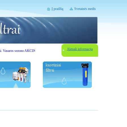
Į pradžią
Svetainės medis
Aktuali informacija
ros sezono AKCIJOS. Gerbiami lankytojai, prieš užsisakydami vandens filtravimo įrenginį susisie