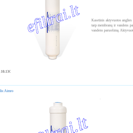
Kasetinis aktyvuotos anglies 
tarp membranų ir vandens pal
vandens paruošimą. Aktyvuoto
:
10.13
€
is:
Aimro