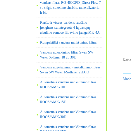
vandens filtras RO-400GPD_Direct Flow 7
su slėgio sukėlimo siurbliu, mineralizatoriu
ir bio
Karšto ir vėsaus vandens ruošimo
įrengimas su integruota 4-ių pakopų
atbulinio osmoso filtravimo įranga MK-4A
Kompaktiški vandens minkštinimo filtrai
Vandens nukalkinimo filtrai Swan SW
Water Softener 18 25 30E
Kaina
Vandens nugeležinimo - nukalkinimo filtras
Swan SW Water I-Softener 25ECO
Model
Automatinis vandens minkštinimo filtras
ROOS/AMK-10E
Automatinis vandens minkštinimo filtras
ROOS/AMK-15E
Automatinis vandens minkštinimo filtras
ROOS/AMK-30E
Automatinis vandens minkštinimo filtras