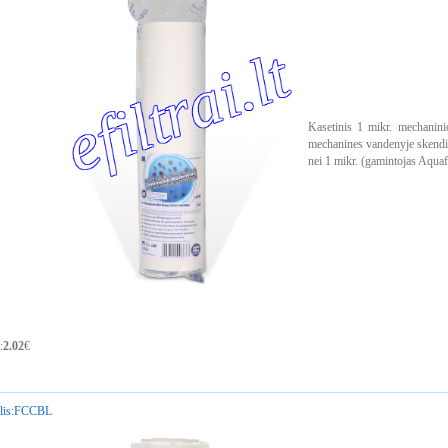
Kasetinis 1 mikr. mechaninio
mechanines vandenyje skendinč
nei 1 mikr. (gamintojas Aquafi
:
2.02
€
is:
FCCBL