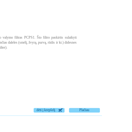
 valymo filtras PCPS1. Šio filtro paskirtis sulaikyti
ias daleles (smėlį, žvyrą, purvą, rūdis ir kt.) didesnes
lter).
dėti į krepšelį
Plačiau