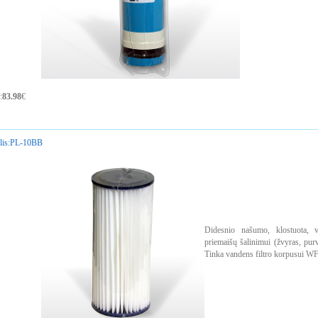
:
83.98
€
is:
PL-10BB
Didesnio našumo, klostuota, 
priemaišų šalinimui (žvyras, purv
Tinka vandens filtro korpusui W