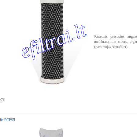
Kasetinis presuotos anglie
membraną nuo chloro, orga
(gamintojas Aquafilter).
:
7
€
is:
FCPS5