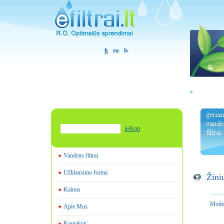
lt
ru
lv
ieškoti
Vandens filtrai
Užklausimo forma
Žini
Kainos
Model
Apie Mus
Kontaktai