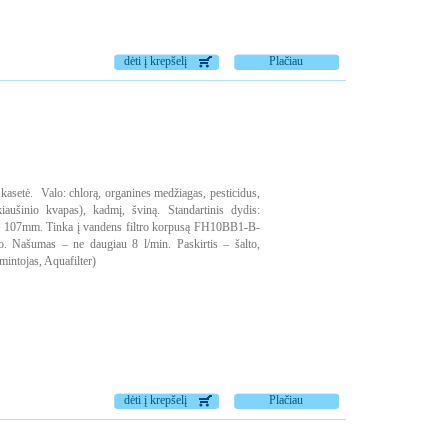
dėti į krepšelį
Plačiau
setė. Valo: chlorą, organines medžiagas, pesticidus,
iaušinio kvapas), kadmį, šviną. Standartinis dydis:
- 107mm. Tinka į vandens filtro korpusą FH10BB1-B-
o. Našumas – ne daugiau 8 l/min. Paskirtis – šalto,
intojas, Aquafilter)
dėti į krepšelį
Plačiau