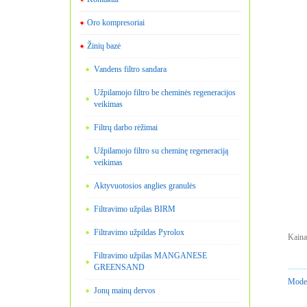
Oro kompresoriai
Žinių bazė
Vandens filtro sandara
Užpilamojo filtro be cheminės regeneracijos
veikimas
Filtrų darbo rėžimai
Užpilamojo filtro su cheminę regeneraciją
veikimas
Aktyvuotosios anglies granulės
Filtravimo užpilas BIRM
Filtravimo užpildas Pyrolox
Kaina
Filtravimo užpilas MANGANESE
GREENSAND
Model
Jonų mainų dervos