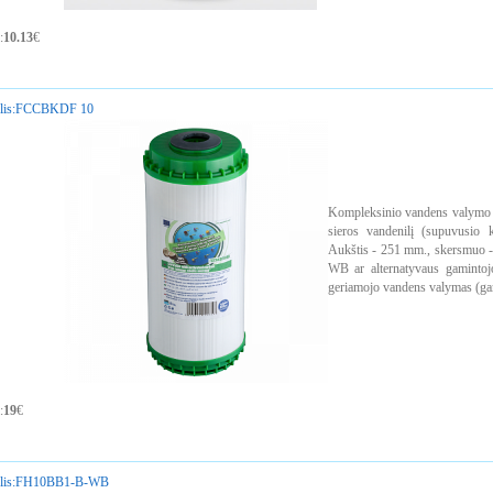
:
10.13
€
is:
FCCBKDF 10
Kompleksinio vandens valymo ka
sieros vandenilį (supuvusio k
Aukštis - 251 mm., skersmuo 
WB ar alternatyvaus gamintoj
geriamojo vandens valymas (gam
:
19
€
is:
FH10BB1-B-WB