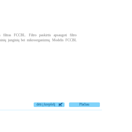
s filtras FCCBL. Filtro paskirtis apsaugoti filtro
ninių junginių bei mikroorganizmų. Modelis FCCBL
dėti į krepšelį
Plačiau