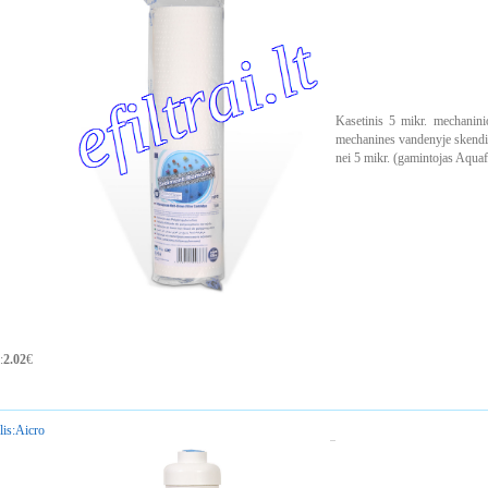
Kasetinis 5 mikr. mechaninio
mechanines vandenyje skendinč
nei 5 mikr. (gamintojas Aquafi
:
2.02
€
is:
Aicro