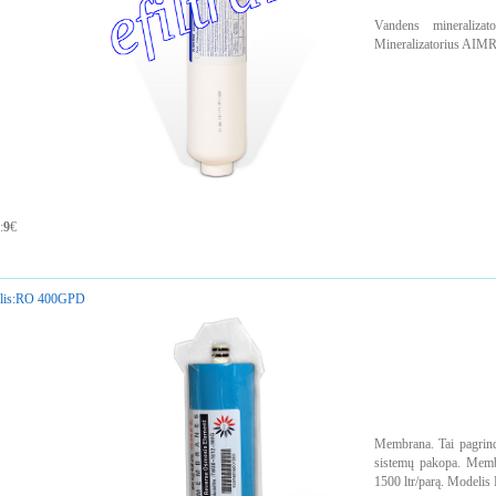
Vandens mineralizat
Mineralizatorius AIMRO
:
9
€
is:
RO 400GPD
Membrana. Tai pagrindi
sistemų pakopa. Membr
1500 ltr/parą. Modeli