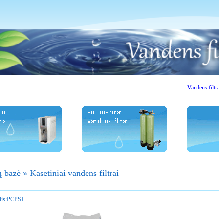
Vandens filtrai. Vasa
ų bazė
»
Kasetiniai vandens filtrai
is:
PCPS1