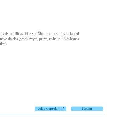
 valymo filtras FCPS5. Šio filtro paskirtis sulaikyti
ias daleles (smėlį, žvyrą, purvą, rūdis ir kt.) didesnes
lter).
dėti į krepšelį
Plačiau