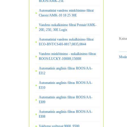
ROOS/AMK-25E
Automatiniai vandens minkštinimo filtrai
Classic/AMK-10 18 25 30E
Vandens nukalkinimo filtrai Pentair/AMK-
20E; 25E; 30E Logix
Kaina
Automatiniai vandens nukalkinimo filtrai
ECO-BNT/CS4H-0817,0835,0844
Vandens minkštinimo - nukalkinimo filtras
Model
ROOS/LUCKY-1000H;1500H
Automatinis anglinis filtras ROOS/AA-
EI12
Automatinis anglinis filtras ROOS/AA-
EI10
Automatinis anglinis filtras ROOS/AA-
EI09
Automatinis anglinis filtras ROOS/AA-
EI08
Valdymo vožtuvai 9000, 9500