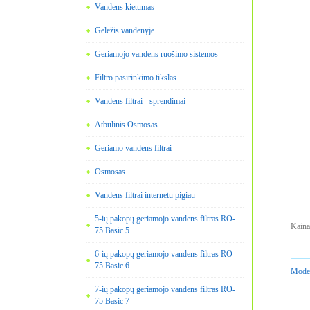
Vandens kietumas
Geležis vandenyje
Geriamojo vandens ruošimo sistemos
Filtro pasirinkimo tikslas
Vandens filtrai - sprendimai
Atbulinis Osmosas
Geriamo vandens filtrai
Osmosas
Vandens filtrai internetu pigiau
5-ių pakopų geriamojo vandens filtras RO-
Kaina
75 Basic 5
6-ių pakopų geriamojo vandens filtras RO-
75 Basic 6
Model
7-ių pakopų geriamojo vandens filtras RO-
75 Basic 7