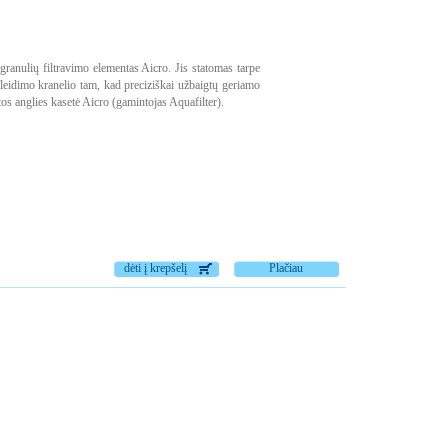
granulių filtravimo elementas Aicro. Jis statomas tarpe
eidimo kranelio tam, kad preciziškai užbaigtų geriamo
s anglies kasetė Aicro (gamintojas Aquafilter).
dėti į krepšelį
Plačiau