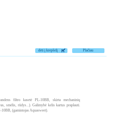
dėti į krepšelį
Plačiau
vandens filtro kasetė PL-10BB, skirta mechaninių
as, smėlis, rūdys...). Galimybė kelis kartus praplauti.
F-10BB, (gamintojas Aquasweet).