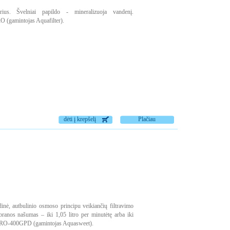
orius. Švelniai papildo - mineralizuoja vandenį.
 (gamintojas Aquafilter).
dėti į krepšelį
Plačiau
nė, autbulinio osmoso principu veikiančių filtravimo
anos našumas – iki 1,05 litro per minutėtę arba iki
s RO-400GPD (gamintojas Aquasweet).