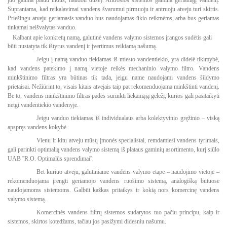
juo galima plauti indus, naudoti duše). Antrosios sistemos gamina geriamąjį vandenį.
Suprantama, kad reikalavimai vandens švarumui pirmuoju ir antruoju atveju turi skirtis.
Priešingu atveju geriamasis vanduo bus naudojamas ūkio reikmėms, arba bus geriamas
tinkamai neišvalytas vanduo.
Kalbant apie konkretų namą, galutinė vandens valymo sistemos įrangos sudėtis gali
būti nustatyta tik ištyrus vandenį ir įvertimus reikiamą našumą.
Jeigu į namą vanduo tiekiamas iš miesto vandentiekio, yra didelė tikimybė,
kad vandens patekimo į namą vietoje reikės mechaninio valymo filtro. Vandens
minkštinimo filtras yra būtinas tik tada, jeigu name naudojami vandens šildymo
prietaisai. Nežiūrint to, visais kitais atvejais taip pat rekomenduojama minkštinti vandenį.
Be to, vandens minkštinimo filtras padės surinkti liekamąją geležį, kurios gali pasitaikyti
netgi vandentiekio vandenyje.
Jeigu vanduo tiekiamas iš individualaus arba kolektyvinio gręžinio – viską
apspręs vandens kokybė.
Vienu ir kitu atveju mūsų įmonės specialistai, remdamiesi vandens tyrimais,
gali parinkti optimalią vandens valymo sistemą iš plataus gaminių asortimento, kurį siūlo
UAB ''R.O. Optimalūs sprendimai''.
Bet kuriuo atveju, galutiniame vandens valymo etape – naudojimo vietoje –
rekomenduojama įrengti geriamojo vandens ruošimo sistemą, analogišką butuose
naudojamoms sistemoms. Galbūt kažkas pritaikys ir kokią nors komercinę vandens
valymo sistemą.
Komercinės vandens filtrų sistemos sudarytos tuo pačiu principu, kaip ir
sistemos, skirtos kotedžams, tačiau jos pasižymi didesniu našumu.