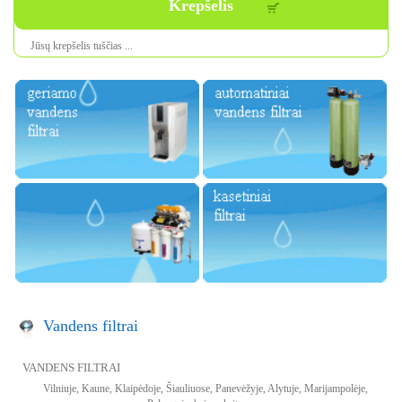
Krepšelis
Jūsų krepšelis tuščias ...
Vandens filtrai
VANDENS FILTRAI
Vilniuje, Kaune, Klaipėdoje, Šiauliuose, Panevėžyje, Alytuje, Marijampolėje,