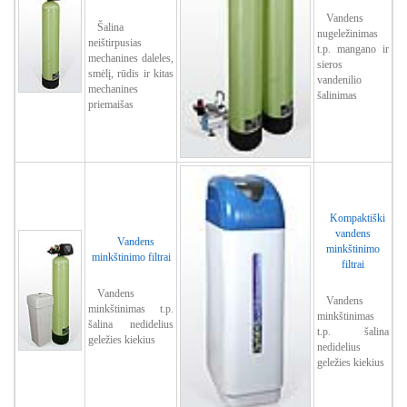
Vandens
Šalina
nugeležinimas
neištirpusias
t.p. mangano ir
mechanines daleles,
sieros
smėlį, rūdis ir kitas
vandenilio
mechaninеs
šalinimas
priemaišas
Kompaktiški
vandens
Vandens
minkštinimo
minkštinimo filtrai
filtrai
Vandens
Vandens
minkštinimas t.p.
minkštinimas
šalina nedidelius
t.p. šalina
geležies kiekius
nedidelius
geležies kiekius