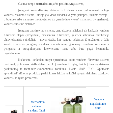
Galima įrengti
centralizuotą
arba
paskirstytą
sistemą.
Įrengiant
centralizuotą
sistemą, sukuriama viena pakankamai galinga
vandens ruošimo sistema, kurioje yra visos vandens valymo pakopos „tiekimo vietoje“,
o butuose arba namuose montuojamos tik „naudojimo vietos“ sistemos, t.y. geriamojo
vandens ruošimo sistemos.
Įrengiant paskirstymo sistemą, centralizuotai atliekami tik kai kurie vandens
filtravimo etapai (pavyzdžiui, mechaninis filtravimas, geležies šalinimas, sterilizacija
ultravioletiniais spinduliais – gyvenvietėje, kur vanduo tiekiamas iš gręžinio), o dalis
vandens valymo įrengimų vandens minkštinimui, geriamojo vandens ruošimui –
įrengiama ir sureguliuojama kiekviename name arba bute pagal šeimininkų
pageidavimus.
Kiekvienu konkrečiu atveju sprendimas, kokią vandens filtravimo sistemą
pasirinkti, priimamas atsižvelgiant ne tik į vandens kokybę, bet ir į bendrą sistemos
patikimumą ir techninius-ekonominius rodiklius. Platus UAB ''R.O. Optimalūs
sprendimai'' siūlomų produktų pasirinkimas leidžia lanksčiai spręsti kiekvieno užsakovo
vandens kokybės problemas.
Vandens
Mechaninio
nugeležinimo
valymo
filtrai
vandens filtrai