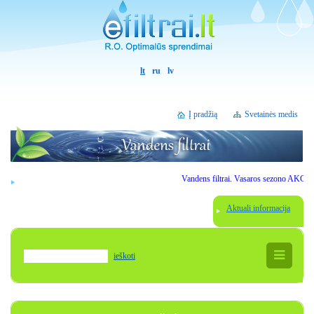
lt
ru
lv
Į pradžią
Svetainės medis
Vandens filtrai. Vasaros sezono AKCIJOS. G
Aktuali informacija
ieškoti