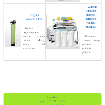
Vandens
filtravimo
sistemos
Angliniai
geriamojo
vandens filtrai
vandens
ruošimui
Gerina
organoleptines
Atbulinio
savybes (šalina
osmoso įranga
pašalinį skonį,
geriamo
kvapą bei
vandens
spalvotumą)
gamybai
Kreipkitės:
mob. +370 606 35555