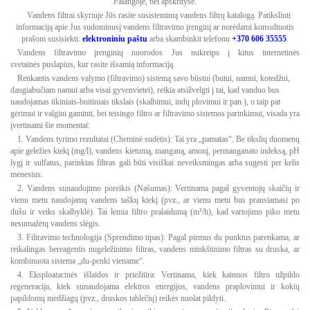
Palangoje, bei apskrityse.
Vandens filtrai skyriuje Jūs rasite susistemintą vandens filtrų katalogą. Patikslinti
informaciją apie Jus sudominusį vandens filtravimo įrenginį ar norėdami konsultuotis
prašom susisiekti:
elektroniniu paštu
arba skambinkit telefonu
+370 606 35555
.
Vandens filtravimo įrenginių nuorodos Jus nukreips į kitus internetinės
svetainės puslapius, kur rasite išsamią informaciją.
Renkantis vandens valymo (filtravimo) sistemą savo būstui (butui, namui, kotedžui,
daugiabučiam namui arba visai gyvenvietei), reikia atsižvelgti į tai, kad vanduo bus
naudojamas ūkiniais-buitiniais tikslais (skalbimui, indų plovimui ir pan.), o taip pat
gėrimui ir valgiui gaminti, bei teisingo filtro ar filtravimo sistemos parinkimui, visada yra
įvertinami šie momentai:
1. Vandens tyrimo rezultatai (Cheminė sudėtis): Tai yra „pamatas“. Be tikslių duomenų
apie geležies kiekį (mg/l), vandens kietumą, manganą, amonį, permanganato indeksą, pH
lygį ir sulfatus, parinktas filtras gali būti visiškai neveiksmingas arba sugesti per kelis
mėnesius.
2. Vandens sunaudojimo poreikis (Našumas): Vertinama pagal gyventojų skaičių ir
vienu metu naudojamų vandens taškų kiekį (pvz., ar vienu metu bus prausiamasi po
dušu ir veiks skalbyklė). Tai lemia filtro pralaidumą (m³/h), kad vartojimo piko metu
nesumažėtų vandens slėgis.
3. Filtravimo technologija (Sprendimo tipas): Pagal pirmus du punktus parenkama, ar
reikalingas bereagentis nugeležinimo filtras, vandens minkštinimo filtras su druska, ar
kombinuota sistema „du-penki viename“.
4. Eksploatacinės išlaidos ir priežiūra: Vertinama, kiek kainuos filtro užpildo
regeneracija, kiek sunaudojama elektros energijos, vandens praplovimui ir kokių
papildomų medžiagų (pvz., druskos tablečių) reikės nuolat pildyti.