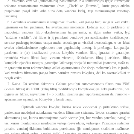
5. Valdymo vožtuvo (automatikos) patikimumas ir automatizacijos lygis: Pirmenybė
teikiama automatiniams vožtuvams (pvz., „Clack“ ar „Runxin“), kurie patys atlieka
praplovimą pagal laiką arba sunaudotą vandens kiekį, taip minimizuojant vartotojo
įsikišimą.
6. Garantinis aptarnavimas ir saugumas: Svarbu, kad įranga būtų saugi ir kad veiktų
ilgaaimžiškai bei patikimai. Tai svarbiausias momentas, kadangi nuo to priklauso, ar
naudotojui vandens filtro eksploatavimas tampa našta, ar ilgus metus veikia, lyg
"amžinas variklis". Jei filtras ir jį parinkusi bendrovė yra aukščiausios kvalifikacijos,
serviso paslaugų teikimas tampa mažai reikalingu ar visiškai nereikalingu, o tas labai
svarbu atitolusiosiuose regionuose nuo pagrindinių miestų. Ir priešingai, kompanija,
pardavusi ir (ar) instaliavusi prastos kokybės vandens filtrą, įprastai ir garantijos
nesutekia visam filtrui kaip vienam vienetui, išskirdamos filtrą į atskirus, filtrą
komplektuojančius mazgus, garantijos laikotarpį riboja iki minimaliai įmanomo, maža to,
ir garantiniu metu rekomenduoja atlikti aptarnavimus (be abejo mokamus) kas ir įrodo,
kad vandens filtravimo įranga buvo parinkta prastos kokybės, dėl ko savarankiškai ir
negali veikti.
7. Kaina. Tai svarbus faktorius. Galime pasiūlyti automatozuotus filtrus nuo 350€
(vienas filtras) iki 1800€ (kelių filtrų modifikacijos komplektas) jis lieka paskutinis, nes
pigiausias filtras, neįvertinus 1 - 6 punktų, ilgainiui gali tapti brangiausiu dėl remonto -
aptarnavimo sąnaudų ar būtinybės jį keisti nauju.
Optimali vandens kokybė, kurios reikia kiekvienai jo pritaikymo sričiai,
pasiekiama naudojant atitinkamas vandens filtravimo sistemas. Tokios sistemos įprastai
skirstomos į tas, kurios montuojamos įvado vietoje (ten, kur vanduo patenka į namą) ir
tas, kurios montuojamos naudojimo vietoje (pavyzdžiui, virtuvėje). Pirmosios sistemos
pritaiko vandenį ūkiniams-buitiniams poreikiams (jis naudojamas skalbimo mašinose,