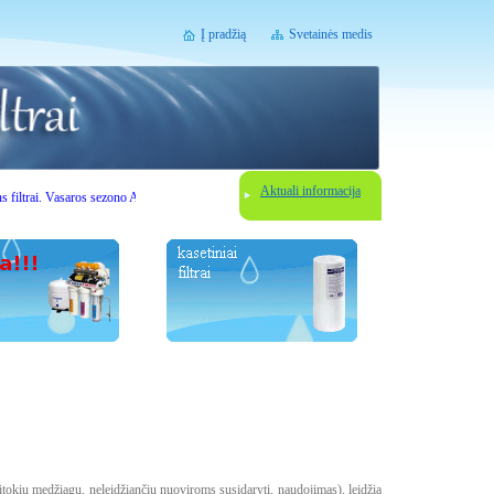
Į pradžią
Svetainės medis
Aktuali informacija
ltrai. Vasaros sezono AKCIJOS. Gerbiami lankytojai, prieš užsisakydami vandens filtravimo įreng
tokių medžiagų, neleidžiančių nuoviroms susidaryti, naudojimas), leidžia