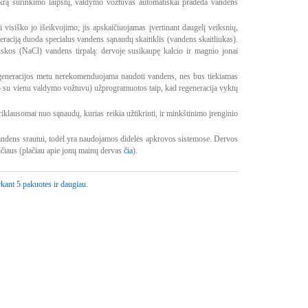
tikrą surinkimo laipsnį, valdymo vožtuvas automatiškai pradeda vandens
 visiško jo išeikvojimo; jis apskaičiuojamas įvertinant daugelį veiksnių,
raciją duoda specialus vandens sąnaudų skaitiklis (vandens skaitliukas).
uskos (NaCl) vandens tirpalą: dervoje susikaupę kalcio ir magnio jonai
Regeneracijos metu nerekomenduojama naudoti vandens, nes bus tiekiamas
ro su vienu valdymo vožtuvu) užprogramuotos taip, kad regeneracija vyktų
iklausomai nuo sąnaudų, kurias reikia užtikrinti, ir minkštinimo įrenginio
m vandens srautui, todėl yra naudojamos didelės apkrovos sistemose. Dervos
ičiaus (plačiau apie jonų mainų dervas
čia
).
kant 5 pakuotes ir daugiau.