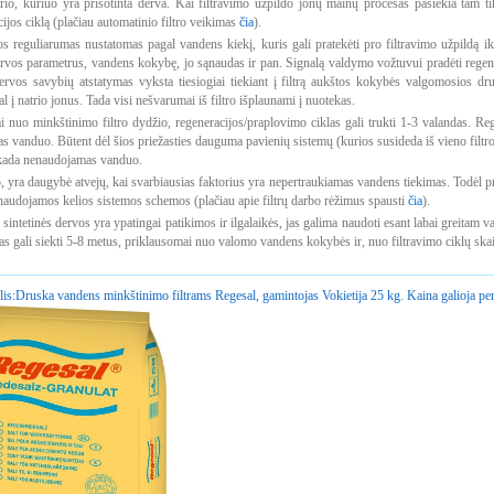
trio, kuriuo yra prisotinta derva. Kai filtravimo užpildo jonų mainų procesas pasiekia tam 
cijos ciklą (plačiau automatinio filtro veikimas
čia
).
s reguliarumas nustatomas pagal vandens kiekį, kuris gali pratekėti pro filtravimo užpildą iki
rvos parametrus, vandens kokybę, jo sąnaudas ir pan. Signalą valdymo vožtuvui pradėti regene
rvos savybių atstatymas vyksta tiesiogiai tiekiant į filtrą aukštos kokybės valgomosios dr
l į natrio jonus. Tada visi nešvarumai iš filtro išplaunami į nuotekas.
i nuo minkštinimo filtro dydžio, regeneracijos/praplovimo ciklas gali trukti 1-3 valandas. 
s vanduo. Būtent dėl šios priežasties dauguma pavienių sistemų (kurios susideda iš vieno filt
a kada nenaudojamas vanduo.
, yra daugybė atvejų, kai svarbiausias faktorius yra nepertraukiamas vandens tiekimas. Todėl pr
audojamos kelios sistemos schemos (plačiau apie filtrų darbo rėžimus spausti
čia
).
 sintetinės dervos yra ypatingai patikimos ir ilgalaikės, jas galima naudoti esant labai greita
as gali siekti 5-8 metus, priklausomai nuo valomo vandens kokybės ir, nuo filtravimo ciklų ska
is:
Druska vandens minkštinimo filtrams Regesal, gamintojas Vokietija 25 kg. Kaina galioja per