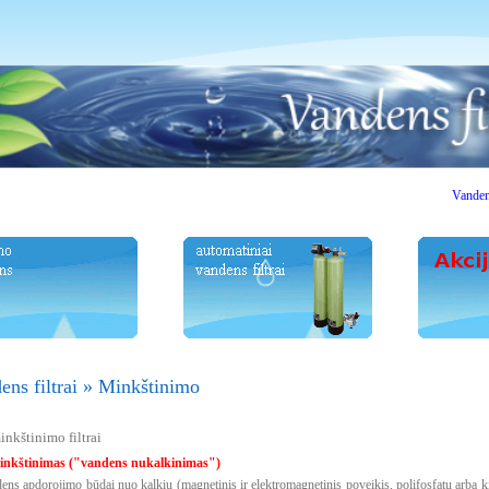
Vandens fi
ns filtrai
»
Minkštinimo
nkštinimo filtrai
nkštinimas ("vandens nukalkinimas")
ns apdorojimo būdai nuo kalkių (magnetinis ir elektromagnetinis poveikis, polifosfatų arba ki