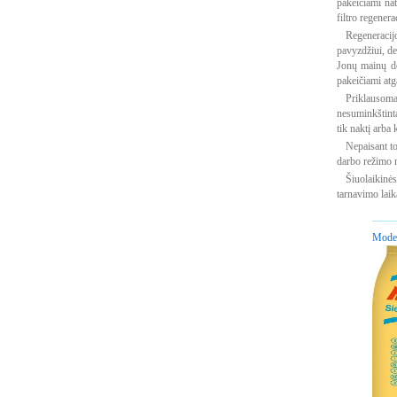
pakeičiami na
filtro regenera
Regeneracijo
pavyzdžiui, de
Jonų mainų de
pakeičiami atga
Priklausoma
nesuminkštinta
tik naktį arb
Nepaisant to
darbo režimo n
Šiuolaikinės
tarnavimo laik
Model