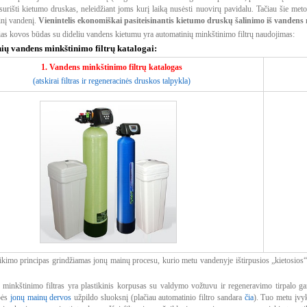
surišti kietumo druskas, neleidžiant joms kurį laiką nusėsti nuovirų pavidalu. Tačiau šie met
inį vandenį.
Vienintelis ekonomiškai pasiteisinantis kietumo druskų šalinimo iš vanden
ias kovos būdas su dideliu vandens kietumu yra automatinių minkštinimo filtrų naudojimas:
ių vandens minkštinimo filtrų katalogai:
1. Vandens minkštinimo filtrų katalogas
(atskirai filtras ir regeneracinės druskos talpykla)
veikimo principas grindžiamas jonų mainų procesu, kurio metu vandenyje ištirpusios „kietosi
 minkštinimo filtras yra plastikinis korpusas su valdymo vožtuvu ir regeneravimo tirpalo gam
bės
jonų mainų dervos
užpildo sluoksnį (plačiau automatinio filtro sandara
čia
). Tuo metu įvyk