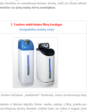
odai chemiškai ne neutralizuoja kietumo druskų, todėl yra ribotai taikomi
s metodas yra jonų mainų dervų naudojimas.
2. Vandens minkštinimo filtrų katalogas
(kompaktiškų modelių serija)
os“ druskos keičiamos „minkštomis“ druskomis, kurios nesuformuoja kietų
inimo ir laikymo talpykla. Kietas vanduo, patekęs į filtrą, prateka pro
sta ištirpusių druskų cheminės sudėties kaita, nes kalcio ir magnio jonai