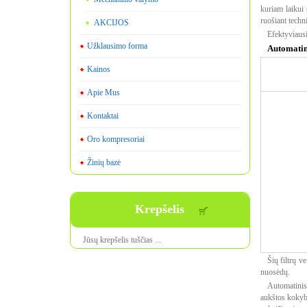
kuriam laikui 
ruošiant techn
AKCIJOS
Efektyviaus
Užklausimo forma
Automatin
Kainos
Apie Mus
Kontaktai
Oro kompresoriai
Žinių bazė
Krepšelis
Jūsų krepšelis tuščias ...
Šių filtrų 
nuosėdų.
Automatinis
aukštos koky