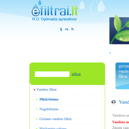
lt
ru
lv
ieškoti
Vandens filtrai
Minkštinimo
Vande
Nugeležinimo
Vandens mi
Geriamo vandens filtrai
Vandens mi
Žinomi vande
Mechaninio valymo