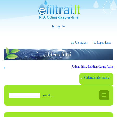
lt
ru
lv
Uz mājas
Lapas karte
Ūdens filtri.
Labdien
dārgie
Apmeklēt
Noderīga informācija
meklēt