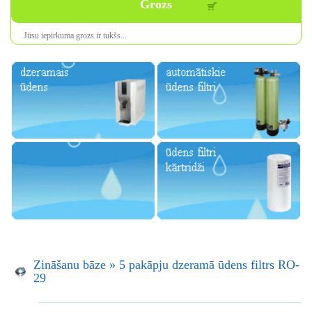
Grozs
Jūsu iepirkuma
grozs ir
tukšs
...
Zināšanu bāze
»
5 pakāpju dzeramā ūdens filtrs RO-
29