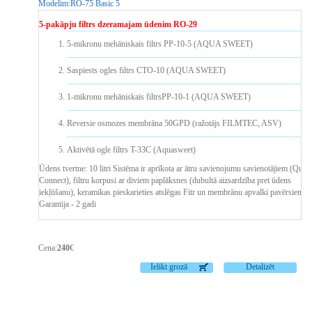
Modelim:
RO-75 Basic 5
5-pakāpju filtrs dzeramajam ūdenim RO-29
5-mikronu mehāniskais filtrs PP-10-5 (AQUA SWEET)
Saspiests ogles filtrs CTO-10 (AQUA SWEET)
1-mikronu mehāniskais filtrsPP-10-1 (AQUA SWEET)
Reversie osmozes membrāna 50GPD (ražotājs FILMTEC, ASV)
Aktivētā ogle filtrs T-33C (Aquasweet)
Ūdens tvertne: 10 litri
Sistēma ir aprīkota ar ātru savienojumu savienotājiem (Quic
Connect), filtru korpusi ar diviem paplāksnes (dubultā aizsardzība pret ūdens
iekļūšanu), keramikas pieskarieties atslēgas Fitr un membrānu apvalki pavērsienu.
Garantija - 2 gadi
Cena:
240
€
Ielikt grozā
Detalizēt