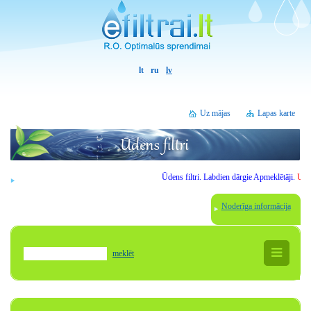
lt
ru
lv
Uz mājas
Lapas karte
Ūdens filtri.
Labdien
dārgie
Apmeklētāji
.
Uzmanību
Noderīga informācija
meklēt