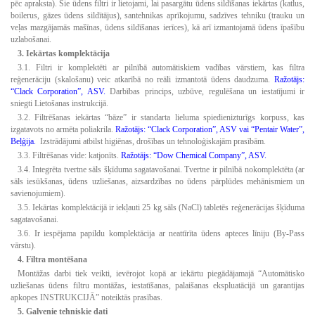
pēc apraksta). Šie ūdens filtri ir lietojami, lai pasargātu ūdens sildīšanas iekārtas (katlus,
boilerus, gāzes ūdens sildītājus), santehnikas aprīkojumu, sadzīves tehniku (trauku un
veļas mazgājamās mašīnas, ūdens sildīšanas ierīces), kā arī izmantojamā ūdens īpašību
uzlabošanai.
3. Iekārtas komplektācija
3.1. Filtri ir komplektēti ar pilnībā automātiskiem vadības vārstiem, kas filtra
reģenerāciju (skalošanu) veic atkarībā no reāli izmantotā ūdens daudzuma.
Ražotājs:
“Clack Corporation”, ASV.
Darbības princips, uzbūve, regulēšana un iestatījumi ir
sniegti Lietošanas instrukcijā.
3.2. Filtrēšanas iekārtas “bāze” ir standarta lieluma spiedienizturīgs korpuss, kas
izgatavots no armēta poliakrila.
Ražotājs: “Clack Corporation”, ASV vai “Pentair Water”,
Beļģija.
Izstrādājumi atbilst higiēnas, drošības un tehnoloģiskajām prasībām.
3.3. Filtrēšanas vide: katjonīts.
Ražotājs: “Dow Chemical Company”, ASV.
3.4. Integrēta tvertne sāls šķīduma sagatavošanai. Tvertne ir pilnībā nokomplektēta (ar
sāls iesūkšanas, ūdens uzliešanas, aizsardzības no ūdens pārplūdes mehānismiem un
savienojumiem).
3.5. Iekārtas komplektācijā ir iekļauti 25 kg sāls (NaCl) tabletēs reģenerācijas šķīduma
sagatavošanai.
3.6. Ir iespējama papildu komplektācija ar neattīrīta ūdens apteces līniju (By-Pass
vārstu).
4. Filtra montēšana
Montāžas darbi tiek veikti, ievērojot kopā ar iekārtu piegādājamajā “Automātisko
uzliešanas ūdens filtru montāžas, iestatīšanas, palaišanas ekspluatācijā un garantijas
apkopes INSTRUKCIJĀ” noteiktās prasības.
5. Galvenie tehniskie dati