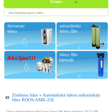
Grozs
Jūsu iepirkuma
grozs ir
tukšs
...
Zināšanu bāze
»
Automātiskā ūdens mīkstinātājs
filtrs ROOS/AMK-25E
Ūdens mīkstināšanas filtri Swan Swan SW Water Softener 18-25-30E