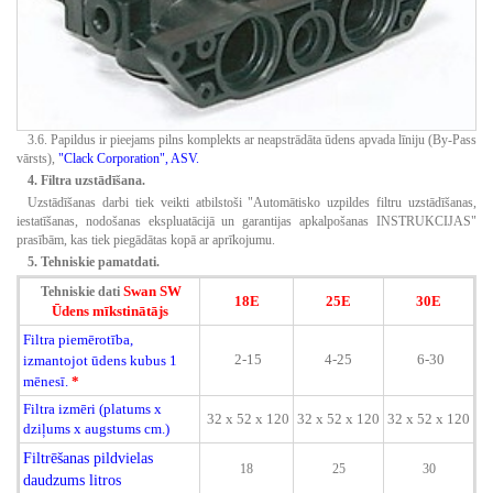
3.6.
Papildus ir pieejams pilns komplekts ar neapstrādāta ūdens apvada līniju (By-Pass
vārsts),
"Clack Corporation", ASV.
4. Filtra uzstādīšana.
Uzstādīšanas darbi tiek veikti atbilstoši "Automātisko uzpildes filtru uzstādīšanas,
iestatīšanas, nodošanas ekspluatācijā un garantijas apkalpošanas INSTRUKCIJAS"
prasībām, kas tiek piegādātas kopā ar aprīkojumu.
5. Tehniskie pamatdati.
Swan SW
Tehniskie dati
18E
25E
30E
Ūdens mīkstinātājs
Filtra piemērotība,
2-15
4-25
6-30
izmantojot ūdens kubus 1
mēnesī.
*
Filtra izmēri (platums x
32 x 52 x 120
32 x 52 x 120
32 x 52 x 120
dziļums x augstums cm.)
Filtrēšanas pildvielas
18
25
30
daudzums litros