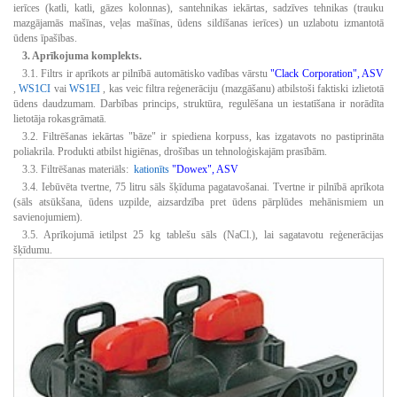
ierīces (katli, katli, gāzes kolonnas), santehnikas iekārtas, sadzīves tehnikas (trauku
mazgājamās mašīnas, veļas mašīnas, ūdens sildīšanas ierīces) un uzlabotu izmantotā
ūdens īpašības.
3. Aprīkojuma komplekts.
3.1.
Filtrs ir aprīkots ar pilnībā automātisko vadības vārstu
"Clack Corporation", ASV
,
WS1CI
vai
WS1EI
, kas veic filtra reģenerāciju (mazgāšanu) atbilstoši faktiski izlietotā
ūdens daudzumam.
Darbības princips, struktūra, regulēšana un iestatīšana ir norādīta
lietotāja rokasgrāmatā.
3.2.
Filtrēšanas iekārtas "bāze" ir spiediena korpuss, kas izgatavots no pastiprināta
poliakrila.
Produkti atbilst higiēnas, drošības un tehnoloģiskajām prasībām.
3.3.
Filtrēšanas materiāls:
kationīts
"Dowex", ASV
3.4.
Iebūvēta tvertne, 75 litru sāls šķīduma pagatavošanai.
Tvertne ir pilnībā aprīkota
(sāls atsūkšana, ūdens uzpilde, aizsardzība pret ūdens pārplūdes mehānismiem un
savienojumiem).
3.5.
Aprīkojumā ietilpst 25 kg tablešu sāls (NaCl.), lai sagatavotu reģenerācijas
šķīdumu.