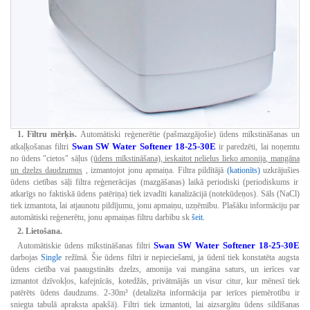
1. Filtru mērķis.
Automātiski reģenerētie (pašmazgājošie) ūdens mīkstināšanas un
Swan SW Water Softener 18-25-30E
atkaļķošanas filtri
ir paredzēti, lai noņemtu
no ūdens "cietos" sāļus
(ūdens mīkstināšana), ieskaitot nelielus lieko amonija, mangāna
un dzelzs daudzumus
, izmantojot jonu apmaiņa.
Filtra pildītājā
(kationīts)
uzkrājušies
ūdens cietības sāļi filtra reģenerācijas (mazgāšanas) laikā periodiski (periodiskums ir
atkarīgs no faktiskā ūdens patēriņa) tiek izvadīti kanalizācijā (notekūdeņos).
Sāls (NaCl)
tiek izmantota, lai atjaunotu pildījumu, jonu apmaiņu, uzņēmību.
Plašāku informāciju par
automātiski reģenerētu, jonu apmaiņas filtru darbību sk
šeit.
2. Lietošana.
Swan SW Water Softener 18-25-30E
Automātiskie ūdens mīkstināšanas filtri
darbojas
Single
režīmā.
Šie ūdens filtri ir nepieciešami, ja ūdenī tiek konstatēta augsta
ūdens cietība vai paaugstināts dzelzs, amonija vai mangāna saturs, un ierīces var
izmantot dzīvokļos, kafejnīcās, kotedžās, privātmājās un visur citur, kur mēnesī tiek
patērēts ūdens daudzums. 2-30m³ (detalizēta informācija par ierīces piemērotību ir
sniegta tabulā apraksta apakšā).
Filtri tiek izmantoti, lai aizsargātu ūdens sildīšanas