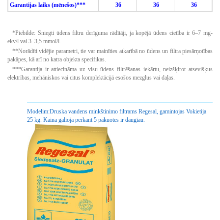
Garantijas laiks (mēnešos)***
36
36
36
*Piebilde: Sniegti ūdens filtru derīguma rādītāji, ja kopējā ūdens cietība ir 6–7 mg-
ekv/l vai 3–3,5 mmol/l.
**Norādīti vidējie parametri, tie var mainīties atkarībā no ūdens un filtra piesārņotības
pakāpes, kā arī no katra objekta specifikas.
***Garantija ir attiecināma uz visu ūdens filtrēšanas iekārtu, neizšķirot atsevišķus
elektrības, mehāniskos vai citus komplektācijā esošos mezglus vai daļas.
Modelim:
Druska vandens minkštinimo filtrams Regesal, gamintojas Vokietija
25 kg. Kaina galioja perkant 5 pakuotes ir daugiau.