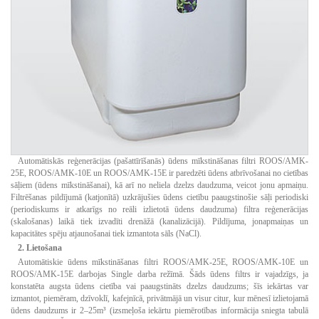
Automātiskās reģenerācijas (pašattīrīšanās) ūdens mīkstināšanas filtri ROOS/AMK-
25E, ROOS/AMK-10E un ROOS/AMK-15E ir paredzēti ūdens atbrīvošanai no cietības
sāļiem (ūdens mīkstināšanai), kā arī no neliela dzelzs daudzuma, veicot jonu apmaiņu.
Filtrēšanas pildījumā (katjonītā) uzkrājušies ūdens cietību paaugstinošie sāļi periodiski
(periodiskums ir atkarīgs no reāli izlietotā ūdens daudzuma) filtra reģenerācijas
(skalošanas) laikā tiek izvadīti drenāžā (kanalizācijā). Pildījuma, jonapmaiņas un
kapacitātes spēju atjaunošanai tiek izmantota sāls (NaCl).
2. Lietošana
Automātiskie ūdens mīkstināšanas filtri ROOS/AMK-25E, ROOS/AMK-10E un
ROOS/AMK-15E darbojas Single darba režīmā. Šāds ūdens filtrs ir vajadzīgs, ja
konstatēta augsta ūdens cietība vai paaugstināts dzelzs daudzums; šīs iekārtas var
izmantot, piemēram, dzīvoklī, kafejnīcā, privātmājā un visur citur, kur mēnesī izlietojamā
ūdens daudzums ir 2–25m³ (izsmeļoša iekārtu piemērotības informācija sniegta tabulā