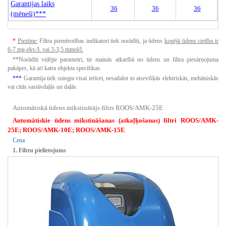
Garantijas laiks
36
36
36
(mēneši)***
*
Piezīme:
Filtra piemērotības indikatori tiek norādīti, ja ūdens
kopējā ūdens cietība ir
6-7 mg-ekv./l.
vai 3-3,5 mmol/l.
**Norādīti vidējie parametri, tie mainās atkarībā no ūdens un filtra piesārņojuma
pakāpes, kā arī katra objekta specifikas.
***
Garantija tiek sniegta visai ierīcei, nesadalot to atsevišķās elektriskās, mehāniskās
vai citās sastāvdaļās un daļās.
Automātiskā ūdens mīkstinātājs filtrs ROOS/AMK-25E
Automātiskie ūdens mīkstināšanas (atkaļķošanas) filtri ROOS/AMK-
25E; ROOS/AMK-10E; ROOS/AMK-15E
Cena
1. Filtru pielietojums