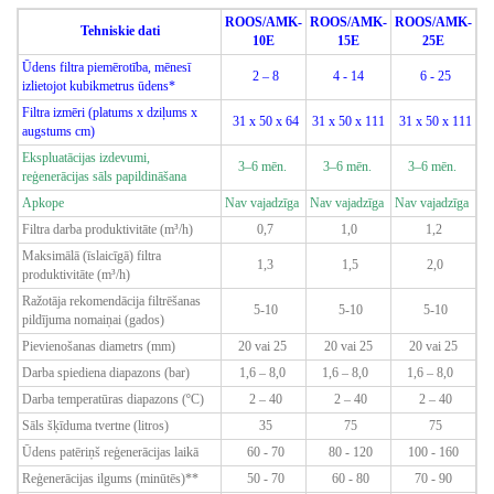
ROOS/AMK-
ROOS/AMK-
ROOS/AMK-
Tehniskie dati
10E
15E
25E
Ūdens filtra piemērotība, mēnesī
2 – 8
4 - 14
6 - 25
izlietojot kubikmetrus ūdens
*
Filtra izmēri (platums x dziļums x
31 x 50 x 64
31 x 50 x 111
31 x 50 x 111
augstums cm)
Ekspluatācijas izdevumi,
3–6 mēn.
3–6 mēn.
3–6 mēn.
reģenerācijas sāls papildināšana
Apkope
Nav vajadzīga
Nav vajadzīga
Nav vajadzīga
Filtra darba produktivitāte (m³/h)
0,7
1,0
1,2
Maksimālā (īslaicīgā) filtra
1,3
1,5
2,0
produktivitāte (m³/h)
Ražotāja rekomendācija filtrēšanas
5-10
5-10
5-10
pildījuma nomaiņai (gados)
Pievienošanas diametrs (mm)
20 vai 25
20 vai 25
20 vai 25
Darba spiediena diapazons (bar)
1,6 – 8,0
1,6 – 8,0
1,6 – 8,0
Darba temperatūras diapazons (ºC)
2 – 40
2 – 40
2 – 40
Sāls šķīduma tvertne (litros)
35
75
75
Ūdens patēriņš reģenerācijas laikā
60 - 70
80 - 120
100 - 160
Reģenerācijas ilgums (minūtēs)**
50 - 70
60 - 80
70 - 90