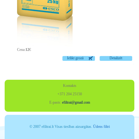
Cena:
12
€
Ielikt grozā
Detalizēt
Kontakts
+371 204 25150
E-pasts:
efiltrai@gmail.com
© 2007 efiltrai.lt Visas tiesības aizsargātas.
Ūdens filtri