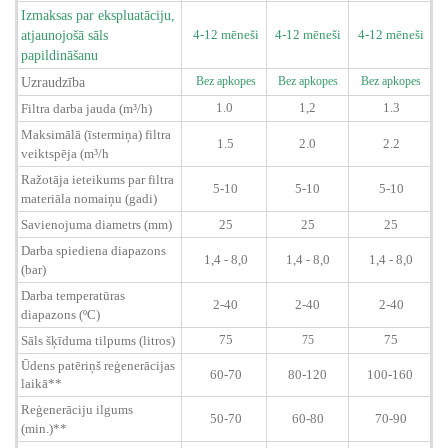
Izmaksas par ekspluatāciju,
atjaunojošā sāls
4-12 mēneši
4-12 mēneši
4-12 mēneši
papildināšanu
Uzraudzība
Bez apkopes
Bez apkopes
Bez apkopes
1.0
1,2
1.3
Filtra darba jauda (m³/h)
Maksimālā (īstermiņa) filtra
1.5
2.0
2.2
veiktspēja (m³/h
Ražotāja ieteikums par filtra
5-10
5-10
5-10
materiāla nomaiņu (gadi)
Savienojuma diametrs (mm)
25
25
25
Darba spiediena diapazons
1,4 - 8,0
1,4 - 8,0
1,4 - 8,0
(bar)
Darba temperatūras
2-40
2-40
2-40
diapazons (ºC)
75
75
Sāls šķīduma tilpums (litros)
75
Ūdens patēriņš reģenerācijas
60-70
80-120
100-160
laikā**
Reģenerāciju ilgums
50-70
60-80
70-90
(min.)**