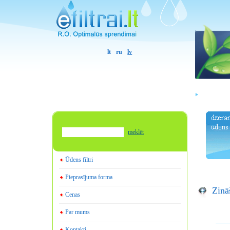
lt
ru
lv
meklēt
Ūdens filtri
Pieprasījuma forma
Zinā
Cenas
Par mums
Kontakti