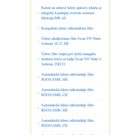
Karstā un atdzesē ūdens apkures iekārta ar
integrētu 4-pakāpju reversās osmozes
filtrācijai MK-4A
Kompaktās ūdens mīkstināšana filtri
Ūdens atkaļķošanas filtri Swan SW Water
Softener 18 25 30E
Ūdens filtrs mājai pret dzelzi mangānu
dzelteno krāsu un kaļķi Swan SW Water I-
Softener 25ECO
Automātiskā ūdens mīkstinātājs filtrs
ROOS/AMK-10E
Automātiskā ūdens mīkstinātājs filtrs
ROOS/AMK-15E
Automātiskā ūdens mīkstinātājs filtrs
ROOS/AMK-30E
Automātiskā ūdens mīkstinātājs filtrs
ROOS/AMK-25E