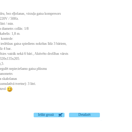
ndru, bez eļļošanas, virzuļa gaisa kompresors
 220V / 50Hz.
litri / min.
 diametrs collās: 1/8
 kabelis: 1,8 m.
 kontrole:
ieslēdzas gaisa spiediens nokrītas līdz 3 bāriem,
dz 4 bar..
lsies vairāk nekā 6 bāri., Aktivēto drošības vārsts
 320x135x205.
,5.
regulēt nepieciešamo gaisa plūsmu
manometrs
a skalošanas
umulatīvā tvertne): 3 litri.
tavā
Ielikt grozā
Detalizēt