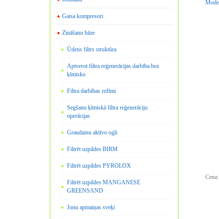
Mode
Gaisa kompresori
Zināšanu bāze
Ūdens filtrs struktūra
Aptverot filtra reģenerācijas darbība bez
ķīmisko
Filtra darbības režīmi
Segšanu ķīmiskā filtra reģenerāciju
operācijas
Graudainu aktīvo ogli
Filtrēt uzpildes BIRM
Filtrēt uzpildes PYROLOX
Cena:
Filtrēt uzpildes MANGANESE
GREENSAND
Jonu apmaiņas sveķi