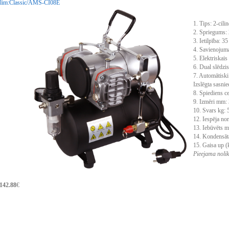
lim:
Classic/AMS-CI08E
1. Tips: 2-cili
2. Spriegums:
3. Ietilpība: 35 
4. Savienojuma
5. Elektriskais
6. Dual slēdzis
7. Automātiski 
Izslēgta sasnie
8. Spiediens ce
9. Izmēri mm:
10. Svars kg: 5
12. Iespēja no
13. Iebūvēts 
14. Kondensāt
15. Gaisa up (k
Pieejama nolik
142.88
€