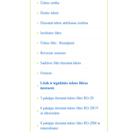
Ūdens cietība
Dzelzs ūdenī
Dzeramā ūdens attīrīšanas sistēma
Izvēloties filtru
Ūdens filtri - Risinājumi
Reversās osmozes
Sadzīves filtri dzeramā ūdens
Osmoze
Lētāk ir iegādāties ūdens filtrus
internetā
5 pakāpju dzeramā ūdens filtrs RO-29
6 pakāpju dzeramā ūdens filtrs RO-29UV
ar ultravioleto
6 pakāpju dzeramā ūdens filtrs RO-29M ar
mineralizator