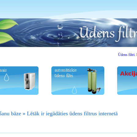
Ūdens filtri.
Labdie
šanu bāze
»
Lētāk ir iegādāties ūdens filtrus internetā