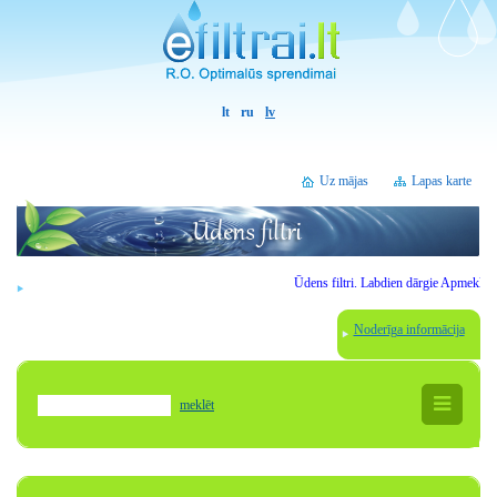
lt
ru
lv
Uz mājas
Lapas karte
Ūdens filtri.
Labdien
dārgie
Apmeklētāji
.
Noderīga informācija
meklēt