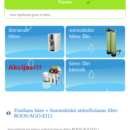
Grozs
Jūsu iepirkuma
grozs ir
tukšs
...
Zināšanu bāze
»
Automātiskā atdzelžošanas filtrs
ROOS/AGO-EI12
Automātiskais ūdens atdzelzošanas filtrs ROOS/AGO-EI12