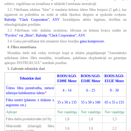
uzbūve, regulēšana un iestatīšana ir izklāstīti Lietošanas instrukcijā.
3.2. Filtrēšanas iekārtas “bāze” ir standarta lieluma ūdens filtru korpusi (2 gab.), kas
izgatavoti no polietilēna un notīti ar stikla šķiedras diegiem ar epoksīda sveķiem.
Ražotājs “Clack Corporation”, ASV
. Izstrādājums atbilst higiēnas, drošības un
tehnoloģiskajām prasībām.
3.3. Filtrēšanas vide: dažādas struktūras, blīvuma un lieluma kvarca smiltis un
''Pyrolox“ vai „Birm“, Ražotājs “Clack Corporation”, ASV.
3.4. Gaisa pievadīšanai tiek izmantots kluss bezeļļas
gaisa kompresors.
4. Filtra montēšana
Montāžas darbi tiek veikti, ievērojot kopā ar iekārtu piegādājamajā “Automātisko
uzliešanas ūdens filtru montāžas, iestatīšanas, palaišanas ekspluatācijā un garantijas
apkopes INSTRUKCIJĀ” noteiktās prasības.
5. Galvenie tehniskie dati
ROOS/AGO-
ROOS/AGO-
ROOS/AGO-
Tehniskie dati
EI09E Meter
EI10E Meter
EI12E Meter
Ūdens filtra piemērotība, mēnesī
4 – 14
6 – 25
8 – 30
izlietojot kubikmetrus ūdens
*
Filtra izmēri (platums x dziļums x
55 x 50 x 135
55 x 50 x 160
65 x 55 x 155
augstums cm.)
Apkope
Nav vajadzīga
Nav vajadzīga
Nav vajadzīga
Filtra darba produktivitāte (m³/h)
1,0
1,0
1,5
Maksimālā (īslaicīgā) filtra
1,6
1,6
2,2
produktivitāte (m³/h)