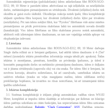
Automātiskās reģenerācijas (pašskalošanās) ūdens atdzelzošanas filtri ROOS/AGO-
EI12; 09; 10 Meter ir paredzēti ūdens atbrīvošanai no tajā izšķīdušās un neizšķīdušās
dzelzs, mehāniskajiem piemaisījumiem un sērūdeņraža. Divalentā (izšķīdusī) dzelzs tiek
oksidēta ar gaisā esošo skābekli. Oksidācijas reakcija notiek īpašā, filtra komplektācijā
iekļautā spiediena filtra korpusā, kur divalentā (izšķīdusī) dzelzs kļūst par trivalentu
(neizšķīdušu). Pēc tam ūdens nokļūst filtrā, kur “Pyrolox” filtrēšanas vide aiztur minētos
piemaisījumus un pēcāk pretvirziena skalošanas laikā tos automātiski novada drenāžā
(kanalizācijā). Viss ūdens filtrēšanas un filtra skalošanas process notiek automātiski,
atbilstoši reāli izlietotajam ūdens daudzumam, un tam nav vajadzīga nekāda apkope vai
ekspluatācijas izdevumi.
2. Lietošana
Automātiskie ūdens atdzelzošanas filtri ROOS/AGO-EI12; 09; 10 Meter darbojas
Single darba režīmā un ir lietojami gadījumos, kad attīrītā ūdens daudzums ir 4–25m³
mēnesī (izsmeļoša iekārtu piemērotības informācija sniegta tabulā pēc apraksta). Šādas
iekārtas ir montējamas, piemēram, kotedžās un privātmāju īpašumos, ja ūdenī ir
konstatēts paaugstināts dzelzs un mehānisko piemaisījumu daudzums, ūdens ir duļķains
vai ir jūtama sērūdeņraža (sapuvušu olu) vai cita smaka. Šie ūdens filtri ir lietojami, lai
novērstu koroziju, abrazīvu nolietošanos, kā arī cauruļvadu, santehnikas iekārtu un
sadzīves tehnikas (trauku un veļas mazgājamo mašīnu, ūdens sildīšanas ierīču)
priekšlaicīgu bojāšanos, lai izvairītos no rūsas notecēšanas, kā arī izmantojamā ūdens
īpašību uzlabošanai.
3. Iekārtas komplektācija
3.1. Sistēmas komplektācijā ir iekļauts pilnīgi automātiskais vadības vārsts WS1EI
Meter, komplektā ar impulsu ūdens skaitītāju ar informācijas par ikdienas un īslaicīgo
ūdens patēriņu uzkrāšanu un citām funkcijām, kas nepieciešamas ūdens filtra uzticamas
darbības nodrošināšanai.
Ražotājs: “Clack Corporation”, ASV.
Darbības princips,