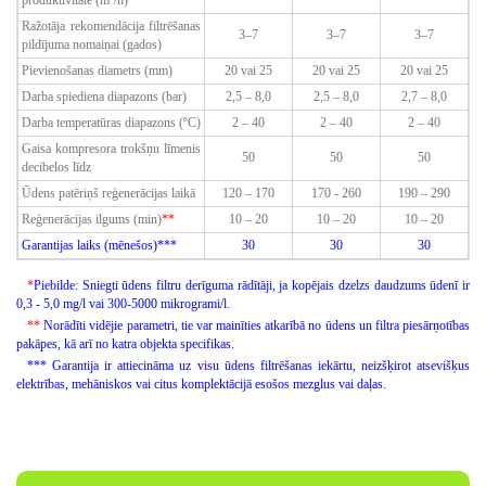
Ražotāja rekomendācija filtrēšanas
3–7
3–7
3–7
pildījuma nomaiņai (gados)
Pievienošanas diametrs (mm)
20 vai 25
20 vai 25
20 vai 25
Darba spiediena diapazons (bar)
2,5 – 8,0
2,5 – 8,0
2,7 – 8,0
Darba temperatūras diapazons (ºC)
2 – 40
2 – 40
2 – 40
Gaisa kompresora trokšņu līmenis
50
50
50
decibelos līdz
Ūdens patēriņš reģenerācijas laikā
120 – 170
170 - 260
190 – 290
Reģenerācijas ilgums (min)
**
10 – 20
10 – 20
10 – 20
Garantijas laiks (mēnešos)***
30
30
30
*
Piebilde: Sniegti ūdens filtru derīguma rādītāji,
ja kopējais dzelzs daudzums ūdenī ir
0,3 - 5,0 mg/l vai 300-5000 mikrogrami/l.
**
Norādīti vidējie parametri, tie var mainīties atkarībā no ūdens un filtra piesārņotības
pakāpes, kā arī no katra objekta specifikas.
***
Garantija ir attiecināma uz visu ūdens filtrēšanas iekārtu, neizšķirot atsevišķus
elektrības, mehāniskos vai citus komplektācijā esošos mezglus vai daļas.