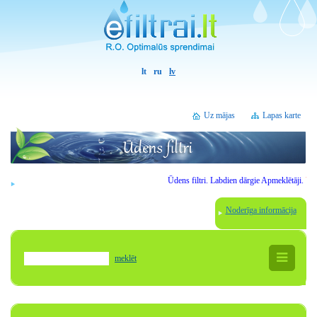
lt
ru
lv
Uz mājas
Lapas karte
Ūdens filtri.
Labdien
dārgie
Apmeklētāji
.
Uzm
Noderīga informācija
meklēt