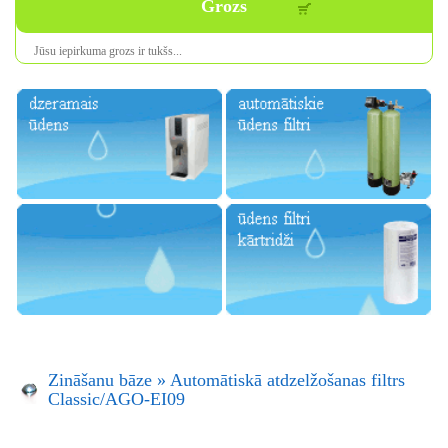
Grozs
Jūsu iepirkuma
grozs ir
tukšs
...
Zināšanu bāze
»
Automātiskā atdzelžošanas filtrs
Classic/AGO-EI09