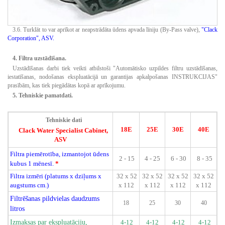
3.6.
Turklāt to var aprīkot ar neapstrādāta ūdens apvada līniju (By-Pass valve),
"Clack
Corporation", ASV.
4. Filtra uzstādīšana.
Uzstādīšanas darbi tiek veikti atbilstoši "Automātisko uzpildes filtru uzstādīšanas,
iestatīšanas, nodošanas ekspluatācijā un garantijas apkalpošanas INSTRUKCIJAS"
prasībām, kas tiek piegādātas kopā ar aprīkojumu.
5. Tehniskie pamatdati.
Tehniskie dati
18E
25E
30E
40E
Clack Water Specialist Cabinet,
ASV
Filtra piemērotība, izmantojot ūdens
2 - 15
4 - 25
6 - 30
8 - 35
kubus 1 mēnesī.
*
Filtra izmēri (platums x dziļums x
32 x 52
32 x 52
32 x 52
32 x 52
augstums cm.)
x 112
x 112
x 112
x 112
Filtrēšanas pildvielas daudzums
18
25
30
40
litros
Izmaksas par ekspluatāciju,
4-12
4-12
4-12
4-12