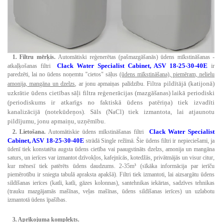
1. Filtru mērķis.
Automātiski reģenerētas (pašmazgāšanās) ūdens mīkstināšanas -
Clack Water Specialist Cabinet, ASV 18-25-30-40E
atkaļķošanas filtri
ir
paredzēti, lai no ūdens noņemtu "cietos" sāļus
(ūdens mīkstināšana), piemēram, nelielu
Filtra pildītājā (katijonā)
amonija, mangāna un dzelzs
, ar jonu apmaiņas palīdzību.
uzkrātie ūdens cietības sāļi filtra reģenerācijas (mazgāšanas) laikā periodiski
(periodiskums ir atkarīgs no faktiskā ūdens patēriņa) tiek izvadīti
kanalizācijā (notekūdeņos). Sāls (NaCl) tiek izmantota, lai atjaunotu
pildījumu, jonu apmaiņu, uzņēmību.
Clack Water Specialist
2. Lietošana.
Automātiskie ūdens mīkstināšanas filtri
Cabinet, ASV 18-25-30-40E
strādā
Single
režīmā.
Šie ūdens filtri ir nepieciešami, ja
ūdenī tiek konstatēta augsta ūdens cietība vai paaugstināts dzelzs, amonija un mangāna
saturs, un ierīces var izmantot dzīvokļos, kafejnīcās, kotedžās, privātmājās un visur citur,
kur mēnesī tiek patērēts ūdens daudzums. 2-35m³ (sīkāka informācija par ierīču
piemērotību ir sniegta tabulā apraksta apakšā).
Filtri tiek izmantoti, lai aizsargātu ūdens
sildīšanas ierīces (katli, katli, gāzes kolonnas), santehnikas iekārtas, sadzīves tehnikas
(trauku mazgājamās mašīnas, veļas mašīnas, ūdens sildīšanas ierīces) un uzlabotu
izmantotā ūdens īpašības.
3. Aprīkojuma komplekts.