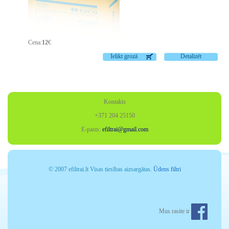
Cena:
12
€
Ielikt grozā
Detalizēt
Kontakts
+371 204 25150
E-pasts:
efiltrai@gmail.com
© 2007 efiltrai.lt Visas tiesības aizsargātas.
Ūdens filtri
Mus rasite ir