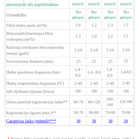
mēneši
mēneši
mēneši
mēneši
atjaunojošā sāls papildināšanu
Bez
Bez
Bez
Bez
Uzraudzība
apkopes
apkopes
apkopes
apkopes
1,0
1,2
1,3
Filtra darba jauda (m³/h)
1,5
Maksimālā (īstermiņa) filtra
1,5
2,0
2,2
2,5
veiktspēja (m³/h)
Ražotāja ieteikums filtra materiāla
5-10
5-10
5-10
5-10
maiņai (gadi)
Savienojuma diametrs (mm)
25
25
25
25
1,4 -
1,4 -
Darba spiediena diapazons (bar)
1,4 - 8,0
1,4-8,0
8,0
8,0
Darba temperatūras diapazons (ºC)
2-40
2-40
2-40
2-40
100
Sāls šķīduma tilpums (litros)
100
100
100
100-
Ūdens patēriņš reģenerācijas laikā**
60-70
80-120
120-180
160
50-70
60-80
70-90
Reģenerāciju ilgums (min.)**
70-90
Garantijas laiks (mēneši)***
36
36
36
36