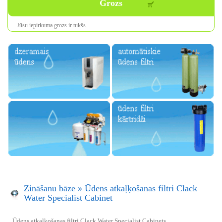
Grozs
Jūsu iepirkuma
grozs ir
tukšs
...
Zināšanu bāze
»
Ūdens atkaļķošanas filtri Clack
Water Specialist Cabinet
Ūdens atkaļķošanas filtri Clack Water Specialist Cabinets