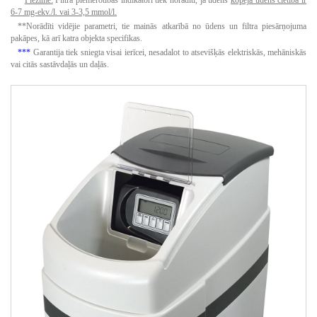
*
Piezīme:
Filtra piemērotības indikatori tiek norādīti, ja ūdens
kopējā ūdens cietība ir
6-7 mg-ekv./l.
vai 3-3,5 mmol/l.
**Norādīti vidējie parametri, tie mainās atkarībā no ūdens un filtra piesārņojuma
pakāpes, kā arī katra objekta specifikas.
***
Garantija tiek sniegta visai ierīcei, nesadalot to atsevišķās elektriskās, mehāniskās
vai citās sastāvdaļās un daļās.