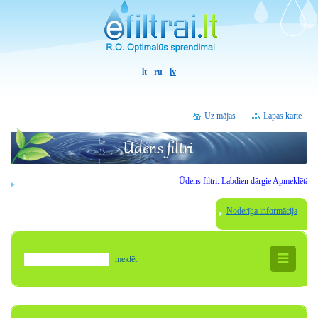
lt
ru
lv
Uz mājas
Lapas karte
Ūdens filtri.
Labdien
dārgie
Apmeklētāji
.
Uzm
Noderīga informācija
meklēt