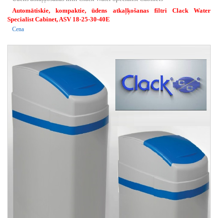
Automātiskie, kompaktie, ūdens atkaļķošanas filtri Clack Water
Specialist Cabinet, ASV 18-25-30-40E
Cena