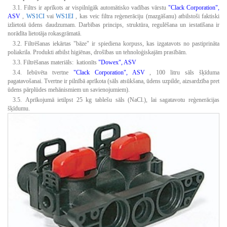
3.1.
Filtrs ir aprīkots ar vispilnīgāk automātisko vadības vārstu
"Clack Corporation",
ASV
,
WS1CI
vai
WS1EI
, kas veic filtra reģenerāciju (mazgāšanu) atbilstoši faktiski
izlietotā ūdens daudzumam.
Darbības princips, struktūra, regulēšana un iestatīšana ir
norādīta lietotāja rokasgrāmatā.
3.2.
Filtrēšanas iekārtas "bāze" ir spiediena korpuss, kas izgatavots no pastiprināta
poliakrila.
Produkti atbilst higiēnas, drošības un tehnoloģiskajām prasībām.
3.3.
Filtrēšanas materiāls:
kationīts
"Dowex", ASV
3.4.
Iebūvēta tvertne
"Clack Corporation", ASV
, 100 litru sāls šķīduma
pagatavošanai.
Tvertne ir pilnībā aprīkota (sāls atsūkšana, ūdens uzpilde, aizsardzība pret
ūdens pārplūdes mehānismiem un savienojumiem).
3.5.
Aprīkojumā ietilpst 25 kg tablešu sāls (NaCl.), lai sagatavotu reģenerācijas
šķīdumu.