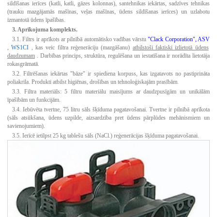
sildīšanas ierīces (katli, katli, gāzes kolonnas), santehnikas iekārtas, sadzīves tehnikas
(trauku mazgājamās mašīnas, veļas mašīnas, ūdens sildīšanas ierīces) un uzlabotu
izmantotā ūdens īpašības.
3. Aprīkojuma komplekts.
3.1.
Filtrs ir aprīkots ar pilnībā automātisko vadības vārstu
"Clack Corporation", ASV
,
WS1CI
, kas veic filtra reģenerāciju (mazgāšanu)
atbilstoši faktiski izlietotā ūdens
daudzumam
.
Darbības princips, struktūra, regulēšana un iestatīšana ir norādīta lietotāja
rokasgrāmatā.
3.2.
Filtrēšanas iekārtas "bāze" ir spiediena korpuss, kas izgatavots no pastiprināta
poliakrila.
Produkti atbilst higiēnas, drošības un tehnoloģiskajām prasībām.
3.3.
Filtra materiāls: 5 filtru materiālu maisījums ar daudzpusīgām un unikālām
īpašībām un funkcijām.
3.4.
Iebūvēta tvertne, 75 litru sāls šķīduma pagatavošanai.
Tvertne ir pilnībā aprīkota
(sāls atsūkšana, ūdens uzpilde, aizsardzība pret ūdens pārplūdes mehānismiem un
savienojumiem).
3.5.
Ierīcē ietilpst 25 kg tablešu sāls (NaCl.) reģenerācijas šķīduma pagatavošanai.