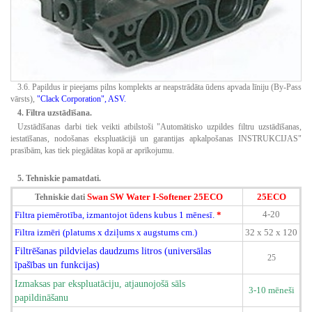
3.6.
Papildus ir pieejams pilns komplekts ar neapstrādāta ūdens apvada līniju (By-Pass
vārsts),
"Clack Corporation", ASV.
4. Filtra uzstādīšana.
Uzstādīšanas darbi tiek veikti atbilstoši "Automātisko uzpildes filtru uzstādīšanas,
iestatīšanas, nodošanas ekspluatācijā un garantijas apkalpošanas INSTRUKCIJAS"
prasībām, kas tiek piegādātas kopā ar aprīkojumu.
5. Tehniskie pamatdati.
Swan SW Water I-Softener 25ECO
25ECO
Tehniskie dati
4-20
Filtra piemērotība, izmantojot ūdens kubus 1 mēnesī.
*
Filtra izmēri (platums x dziļums x augstums cm.)
32 x 52 x 120
Filtrēšanas pildvielas daudzums litros (universālas
25
īpašības un funkcijas)
Izmaksas par ekspluatāciju, atjaunojošā sāls
3-10 mēneši
papildināšanu