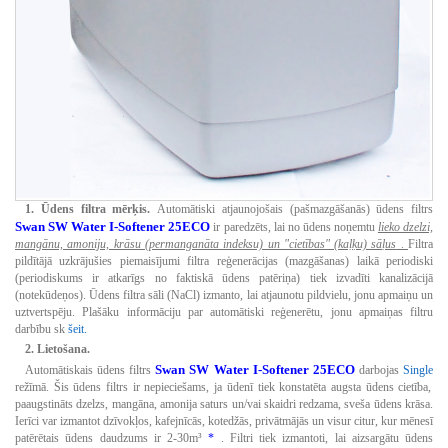
1. Ūdens filtra mērķis.
Automātiski atjaunojošais (pašmazgāšanās) ūdens filtrs
Swan SW Water I-Softener 25ECO
ir paredzēts, lai no ūdens noņemtu
lieko dzelzi,
mangānu, amoniju, krāsu (permanganāta indeksu) un "cietības" (kaļķu) sāļus
.
Filtra
pildītājā uzkrājušies piemaisījumi filtra reģenerācijas (mazgāšanas) laikā periodiski
(periodiskums ir atkarīgs no faktiskā ūdens patēriņa) tiek izvadīti kanalizācijā
(notekūdeņos).
Ūdens filtra sāli (NaCl) izmanto, lai atjaunotu pildvielu, jonu apmaiņu un
uztvertspēju.
Plašāku informāciju par automātiski reģenerētu, jonu apmaiņas filtru
darbību sk
šeit.
2. Lietošana.
Swan SW Water I-Softener 25ECO
Automātiskais ūdens filtrs
darbojas
Single
režīmā.
Šis ūdens filtrs ir nepieciešams, ja ūdenī tiek konstatēta augsta ūdens cietība,
paaugstināts dzelzs, mangāna, amonija saturs un/vai skaidri redzama, sveša ūdens krāsa.
Ierīci var izmantot dzīvokļos, kafejnīcās, kotedžās, privātmājās un visur citur, kur mēnesī
patērētais ūdens daudzums ir 2-30m³
*
.
Filtri tiek izmantoti, lai aizsargātu ūdens