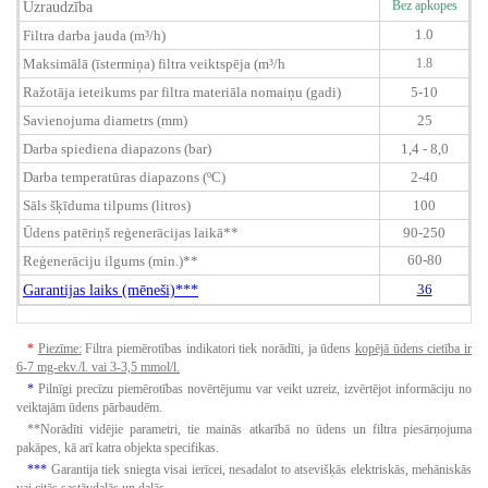
Uzraudzība
Bez apkopes
1.0
Filtra darba jauda (m³/h)
Maksimālā (īstermiņa) filtra veiktspēja (m³/h
1.8
Ražotāja ieteikums par filtra materiāla nomaiņu (gadi)
5-10
Savienojuma diametrs (mm)
25
Darba spiediena diapazons (bar)
1,4 - 8,0
Darba temperatūras diapazons (ºC)
2-40
Sāls šķīduma tilpums (litros)
100
Ūdens patēriņš reģenerācijas laikā**
90-250
60-80
Reģenerāciju ilgums (min.)**
Garantijas laiks (mēneši)***
36
*
Piezīme:
Filtra piemērotības indikatori tiek norādīti, ja ūdens
kopējā ūdens cietība ir
6-7 mg-ekv./l.
vai 3-3,5 mmol/l.
*
Pilnīgi precīzu piemērotības novērtējumu var veikt uzreiz, izvērtējot informāciju no
veiktajām ūdens pārbaudēm.
**Norādīti vidējie parametri, tie mainās atkarībā no ūdens un filtra piesārņojuma
pakāpes, kā arī katra objekta specifikas.
***
Garantija tiek sniegta visai ierīcei, nesadalot to atsevišķās elektriskās, mehāniskās
vai citās sastāvdaļās un daļās.