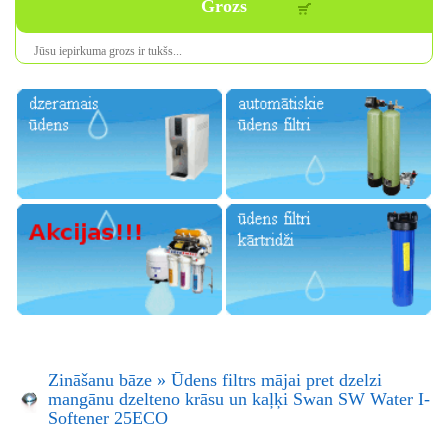
Grozs
Jūsu iepirkuma
grozs ir
tukšs
...
Zināšanu bāze
»
Ūdens filtrs mājai pret dzelzi
mangānu dzelteno krāsu un kaļķi Swan SW Water I-
Softener 25ECO