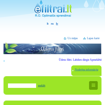
lt
ru
lv
Uz mājas
Lapas karte
Ūdens filtri.
Labdien
dārgie
Apmeklētāji
.
Uzma
Noderīga informācija
meklēt