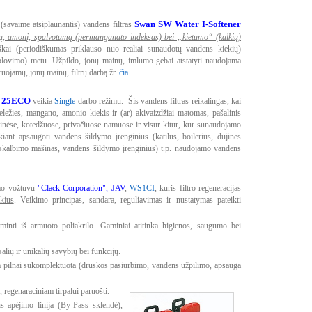
Swan SW Water I-Softener
savaime atsiplaunantis) vandens filtras
ną, amonį, spalvotumą (permanganato indeksas) bei „kietumo“ (kalkių)
škai (periodiškumas priklauso nuo realiai sunaudotų vandens kiekių)
tsiplovimo) metu. Užpildo, jonų mainų, imlumo gebai atstatyti naudojama
ruojamų, jonų mainų, filtrų darbą žr.
čia.
r 25ECO
veikia
Single
darbo režimu. Šis vandens filtras reikalingas, kai
ležies, mangano, amonio kiekis ir (ar) akivaizdžiai matomas, pašalinis
vinėse, kotedžuose, privačiuose namuose ir visur kitur, kur sunaudojamo
ekiant apsaugoti vandens šildymo įrenginius (katilus, boilerius, dujines
s, skalbimo mašinas, vandens šildymo įrenginius) t.p. naudojamo vandens
ymo vožtuvu
"Clack Corporation", JAV
,
WS1CI
, kuris filtro regeneracijas
kius
. Veikimo principas, sandara, reguliavimas ir nustatymas pateikti
aminti iš armuoto poliakrilo. Gaminiai atitinka higienos, saugumo bei
alių ir unikalių savybių bei funkcijų.
alpa pilnai sukomplektuota (druskos pasiurbimo, vandens užpilimo, apsauga
 regenaraciniam tirpalui paruošti.
s apėjimo linija (By-Pass sklendė),