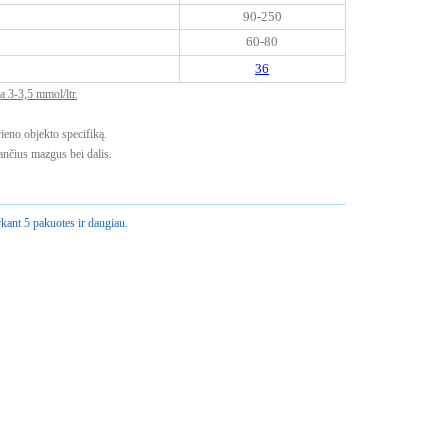
90-250
60-80
36
 3-3,5 mmol/ltr.
vieno objekto specifiką.
ančius mazgus bei dalis.
kant 5 pakuotes ir daugiau.