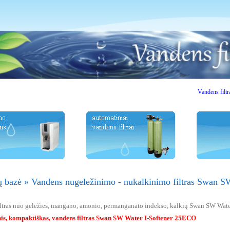
Vandens filtrai. Vas
ų bazė
»
Vandens nugeležinimo - nukalkinimo filtras Swan 
ltras nuo geležies, mangano, amonio, permanganato indekso, kalkių Swan SW Wat
is, kompaktiškas, vandens filtras Swan SW Water I-Softener 25ECO