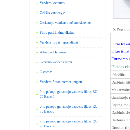
Vandens kietumas
Geležis vandenyje
Geriamojo vandens ruošimo sistemos
5. Pagrindi
Filtro pasirinkimo tikslas
Vandens filtrai - sprendimai
Filtro tink
Filtro išmat
Atbulinis Osmosas
Fitravimo u
Geriamo vandens filtrai
Išlaidos ek
Osmosas
Priežiūra
Vandens filtrai internetu pigiau
Darbinis fil
Maksimalus 
5-ių pakopų geriamojo vandens filtras RO-
75 Basic 5
Gamintojo r
Pajungimo 
6-ių pakopų geriamojo vandens filtras RO-
75 Basic 6
Darbinis sl
Darbinis te
7-ių pakopų geriamojo vandens filtras RO-
75 Basic 7
Druskos tirp