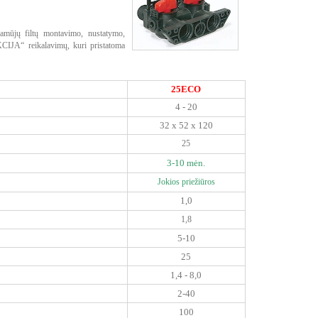
amūjų filtų montavimo, nustatymo,
KCIJA“ reikalavimų, kuri pristatoma
25ECO
4 - 20
32 x 52 x 120
25
3-10 mėn.
Jokios priežiūros
1,0
1,8
5-10
25
1,4 - 8,0
2-40
100