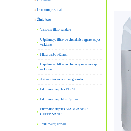
Oro kompresoriai
Žinių bazė
Vandens filtro sandara
Užpilamojo filtro be cheminės regeneracijos
veikimas
Filtrų darbo rėžimai
Užpilamojo filtro su cheminę regeneraciją
veikimas
Aktyvuotosios anglies granulės
Filtravimo užpilas BIRM
Filtravimo užpildas Pyrolox
Filtravimo užpilas MANGANESE
GREENSAND
Jonų mainų dervos