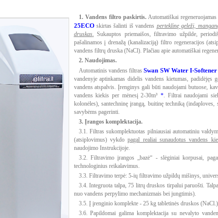
1. Vandens filtro paskirtis.
Automatiškai regeneruojamas (
25ECO
skirtas šalinti iš vandens
perteklinę geležį, manga
druskas
.
Sukauptos priemaišos, filtravimo užpilde, periodi
pašalinamos į drenažą (kanalizaciją) filtro regeneracijos (a
vandens filtrų druska (NaCl). Plačiau apie automatiškai regene
2. Naudojimas.
Swan SW Water I-Softene
Automatinis vandens filtras
vandenyje aptinkamas didelis vandens kietumas, padidėjęs ge
vandens atspalvis. Įrenginys gali būti naudojami butuose, ka
vandens kiekis per mėnesį 2-30m³
*
. Filtrai naudojami si
kolonėles), santechninę įrangą, buitinę techniką (indaplove
savybėms pagerinti.
3. Įrangos komplektacija.
3.1. Filtras sukomplektuotas pilniausiai automatiniu vald
(atsiplovimus) vykdo
pagal realiai sunaudotus vandens kie
naudojimo Instrukcijoje.
3.2. Filtravimo įrangos „bazė“ - slėginiai korpusai, pag
technologinius reikalavimus.
3.3. Filtravimo terpė: 5-ių filtravimo užpildų mišinys, univers
3.4. Integruota talpa, 75 litrų druskos tirpalui paruošti. T
nuo vandens perpylimo mechanizmais bei jungtimis).
3.5. Į įrenginio komplekte - 25 kg tabletinės druskos (NaCl.),
3.6. Papildomai galima komplektacija su nevalyto vanden