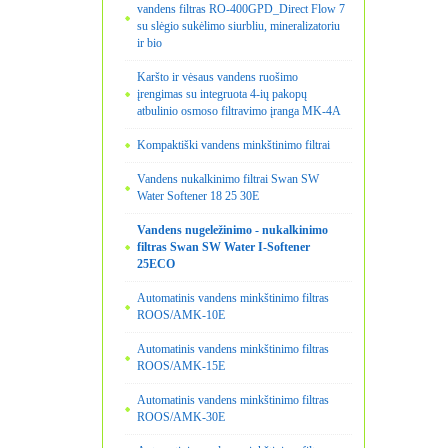
vandens filtras RO-400GPD_Direct Flow 7
su slėgio sukėlimo siurbliu, mineralizatoriu
ir bio
Karšto ir vėsaus vandens ruošimo
įrengimas su integruota 4-ių pakopų
atbulinio osmoso filtravimo įranga MK-4A
Kompaktiški vandens minkštinimo filtrai
Vandens nukalkinimo filtrai Swan SW
Water Softener 18 25 30E
Vandens nugeležinimo - nukalkinimo
filtras Swan SW Water I-Softener
25ECO
Automatinis vandens minkštinimo filtras
ROOS/AMK-10E
Automatinis vandens minkštinimo filtras
ROOS/AMK-15E
Automatinis vandens minkštinimo filtras
ROOS/AMK-30E