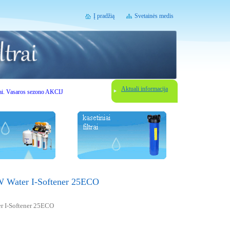
Į pradžią
Svetainės medis
Aktuali informacija
aros sezono AKCIJOS. Gerbiami lankytojai, prieš užsisakydami vandens filtravimo įrenginį susisi
SW Water I-Softener 25ECO
er I-Softener 25ECO