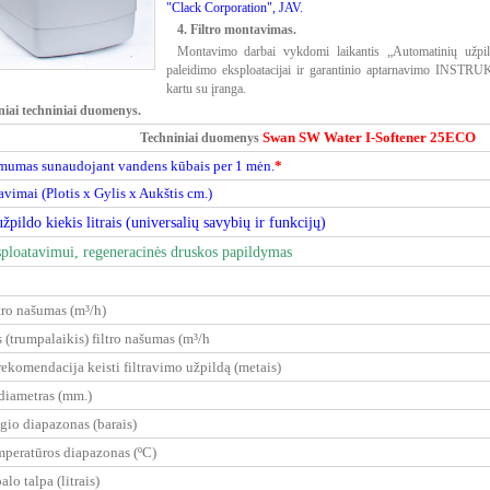
"Clack Corporation", JAV.
4. Filtro montavimas.
Montavimo darbai vykdomi laikantis „Automatinių užpil
paleidimo eksploatacijai ir garantinio aptarnavimo INSTRU
kartu su įranga.
niai techniniai duomenys.
Swan SW Water I-Softener 25ECO
Techniniai duomenys
amumas sunaudojant vandens kūbais per 1 mėn.
*
avimai (Plotis x Gylis x Aukštis cm.)
žpildo kiekis litrais (universalių savybių ir funkcijų)
sploatavimui, regeneracinės druskos papildymas
tro našumas (m³/h)
(trumpalaikis) filtro našumas (m³/h
ekomendacija keisti filtravimo užpildą (metais)
diametras (mm.)
ėgio diapazonas (barais)
mperatūros diapazonas (ºC)
alo talpa (litrais)