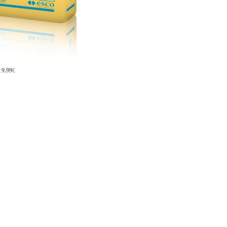
:
9.99
€