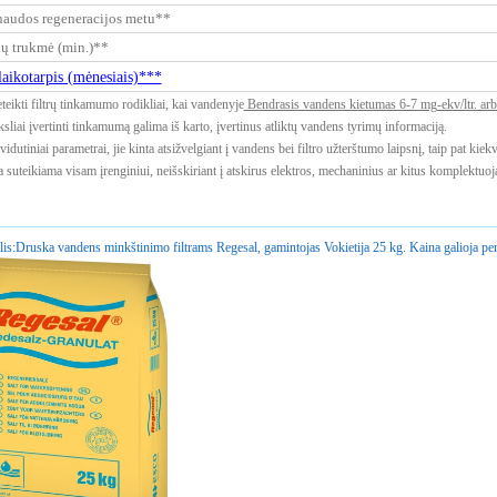
naudos regeneracijos metu**
ų trukmė (min.)**
laikotarpis (mėnesiais)***
teikti filtrų tinkamumo rodikliai, kai vandenyje
Bendrasis vandens kietumas 6-7 mg-ekv/ltr. arba
ksliai įvertinti tinkamumą galima iš karto, įvertinus atliktų vandens tyrimų informaciją.
idutiniai parametrai, jie kinta atsižvelgiant į vandens bei filtro užterštumo laipsnį, taip pat kiek
a suteikiama visam įrenginiui, neišskiriant į atskirus elektros, mechaninius ar kitus komplektuoj
is:
Druska vandens minkštinimo filtrams Regesal, gamintojas Vokietija 25 kg. Kaina galioja per