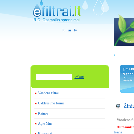
lt
ru
lv
ieškoti
Vandens filtrai
Užklausimo forma
Žini
Kainos
Vandens fi
Apie Mus
Automatin
Kaina
Kontaktai