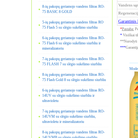
Vandens są
8-ių pakopų geriamojo vandens filtras RO-
75 BASIC 8 GOLD
Regeneracij
Garantinis 
5-ių pakopų geriamojo vandens filtras RO
75 Flash 5 su slėgio sukėlimo siurbliu
*
Pastaba:
Pe
*
Visiškai ti
6-ių pakopų geriamojo vandens filtras RO-
**Nurodyti v
75 Flash 6 su slėgio sukėlimo siurbliu ir
***
Garantij
mineralizatoriu
7-ių pakopų geriamojo vandens filtras RO-
75 FLASH 7 su slėgio sukėlimo siurbliu
Model
8-ių pakopų geriamojo vandens filtras RO-
75 Flash Gold 8 su slėgio sukėlimo siurbliu
6-ių pakopų geriamojo vandens filtras RO-
14UV su slėgio sukėlimo siurbliu ir
ultravioletu
7-ių pakopų geriamojo vandens filtras RO-
14UVM su slėgio sukėlimo siurbliu,
ultravioletu ir mineralizatoriu
8-ių pakopų geriamojo vandens filtras RO-
14UVMB su slėgio sukėlimo siurbliu,