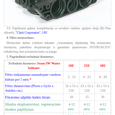
3.6. Papildomai galima komplektacija su nevalyto vandens apėjimo linija (By-Pass
sklendė),
"Clack Corporation", JAV.
4. Filtro montavimas.
Montavimo darbai vykdomi laikantis „Automatinių užpilamūjų filtų montavimo,
nustatymo, paleidimo eksploatacijai ir garantinio aptarnavimo INSTRUKCIJA“
reikalavimų, kuri pristatoma kartu su įranga.
5. Pagrindiniai techniniai duomenys.
Swan SW Water
Techniniai duomenys
18E
25E
30E
Softener
Filtro tinkamumas sunaudojant vandens
2 - 15
4 - 25
6 - 30
kūbais per 1 mėn.
*
Filtro išmatavimai (Plotis x Gylis x
32 x 52 x
32 x 52 x
32 x 52 x
Aukštis cm.)
120
120
120
Fitravimo užpildo kiekis litrais
18
25
30
Išlaidos eksploatavimui, regeneracinės
4-12
4-12
4-12
mėn.
mėn.
mėn.
druskos papildymas