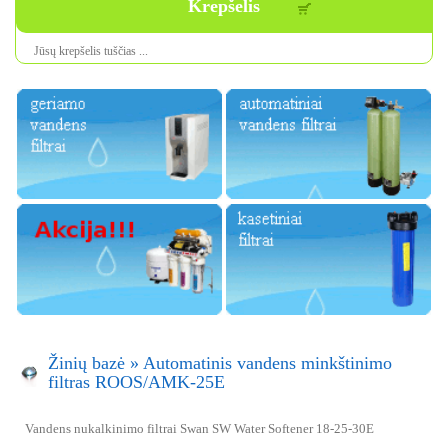
Krepšelis
Jūsų krepšelis tuščias ...
Žinių bazė
»
Automatinis vandens minkštinimo
filtras ROOS/AMK-25E
Vandens nukalkinimo filtrai Swan SW Water Softener 18-25-30E