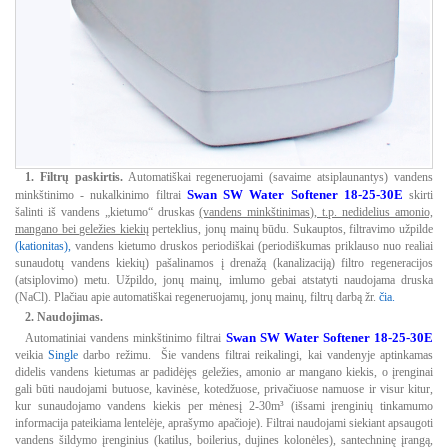
1. Filtrų paskirtis.
Automatiškai regeneruojami (savaime atsiplaunantys) vandens
Swan SW Water Softener 18-25-30E
minkštinimo - nukalkinimo filtrai
skirti
šalinti iš vandens „kietumo“ druskas
(vandens minkštinimas), t.p. nedidelius amonio,
mangano bei geležies kiekių
perteklius, jonų mainų būdu. Sukauptos, filtravimo užpilde
(kationitas)
,
vandens kietumo druskos periodiškai (periodiškumas priklauso nuo realiai
sunaudotų vandens kiekių) pašalinamos į drenažą (kanalizaciją) filtro regeneracijos
(atsiplovimo) metu. Užpildo, jonų mainų, imlumo gebai atstatyti naudojama druska
(NaCl). Plačiau apie automatiškai regeneruojamų, jonų mainų, filtrų darbą žr.
čia.
2. Naudojimas.
Swan SW Water Softener 18-25-30E
Automatiniai vandens minkštinimo filtrai
veikia
Single
darbo režimu. Šie vandens filtrai reikalingi, kai vandenyje aptinkamas
didelis vandens kietumas ar padidėjęs geležies, amonio ar mangano kiekis, o įrenginai
gali būti naudojami butuose, kavinėse, kotedžuose, privačiuose namuose ir visur kitur,
kur sunaudojamo vandens kiekis per mėnesį 2-30m³ (išsami įrenginių tinkamumo
informacija pateikiama lentelėje, aprašymo apačioje). Filtrai naudojami siekiant apsaugoti
vandens šildymo įrenginius (katilus, boilerius, dujines kolonėles), santechninę įrangą,