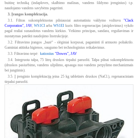
buitinę techniką (indaploves, skalbimo mašinas, vandens šildymo įrenginius) t.p.
naudojamo vandens savybėms pagerinti.
3. Įrangos komplektacija.
3.1. Filtras sukomplektuotas pilniausiai automatiniu valdymo vožtuvu
"Clack
Corporation", JAV
,
WS1CI
arba
WS1EI
kuris filtro regeneracijas (atsiplovimus) vykdo
pagal realiai sunaudotus vandens kiekius. Veikimo principas, sandara, reguliavimas ir
nustatymas pateikti naudojimo Instrukcijoje.
3.2. Filtravimo įrangos „bazė“ - slėginiai korpusai, pagaminti iš armuoto poliakrilo.
Gaminiai atitinka higienos, saugumo bei technologinius reikalavimus.
3.3. Filtravimo terpė:
kationitas
"Dowex", JAV
3.4. Integruota talpa, 75 litrų druskos tirpalui paruošti. Talpa pilnai sukomplektuota
(druskos pasiurbimo, vandens užpilimo, apsauga nuo vandens perpylimo mechanizmais
bei jungtimis).
3.5. Į įrenginio komplektaciją įeina 25 kg tabletinės druskos (NaCl.), regenaraciniam
tirpalui paruošti.