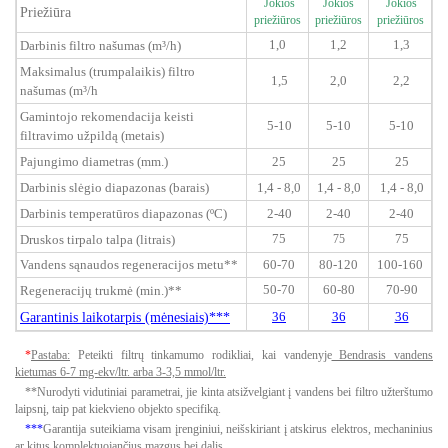
Jokios
Jokios
Jokios
Priežiūra
priežiūros
priežiūros
priežiūros
1,0
1,2
1,3
Darbinis filtro našumas (m³/h)
Maksimalus (trumpalaikis) filtro
1,5
2,0
2,2
našumas (m³/h
Gamintojo rekomendacija keisti
5-10
5-10
5-10
filtravimo užpildą (metais)
Pajungimo diametras (mm.)
25
25
25
Darbinis slėgio diapazonas (barais)
1,4 - 8,0
1,4 - 8,0
1,4 - 8,0
Darbinis temperatūros diapazonas (ºC)
2-40
2-40
2-40
75
75
Druskos tirpalo talpa (litrais)
75
Vandens sąnaudos regeneracijos metu**
60-70
80-120
100-160
50-70
60-80
70-90
Regeneracijų trukmė (min.)**
Garantinis laikotarpis (mėnesiais)***
36
36
36
*
Pastaba:
Peteikti filtrų tinkamumo rodikliai, kai vandenyje
Bendrasis vandens
kietumas 6-7 mg-ekv/ltr. arba 3-3,5 mmol/ltr.
**Nurodyti vidutiniai parametrai, jie kinta atsižvelgiant į vandens bei filtro užterštumo
laipsnį, taip pat kiekvieno objekto specifiką.
***
Garantija suteikiama visam įrenginiui, neišskiriant į atskirus elektros, mechaninius
ar kitus komplektuojančius mazgus bei dalis.