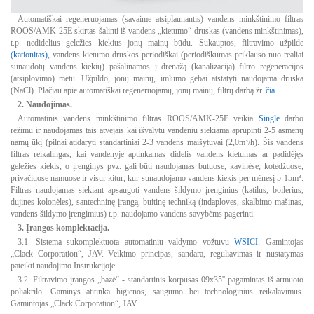
Automatiškai regeneruojamas (savaime atsiplaunantis) vandens minkštinimo filtras
ROOS/AMK-25E skirtas šalinti iš vandens „kietumo“ druskas (vandens minkštinimas),
t.p. nedidelius geležies kiekius jonų mainų būdu. Sukauptos, filtravimo užpilde
(kationitas)
,
vandens kietumo druskos periodiškai (periodiškumas priklauso nuo realiai
sunaudotų vandens kiekių) pašalinamos į drenažą (kanalizaciją) filtro regeneracijos
(atsiplovimo) metu. Užpildo, jonų mainų, imlumo gebai atstatyti naudojama druska
(NaCl). Plačiau apie automatiškai regeneruojamų, jonų mainų, filtrų darbą žr.
čia
.
2. Naudojimas.
Automatinis vandens minkštinimo filtras ROOS/AMK-25E veikia
Single
darbo
režimu ir naudojamas tais atvejais kai išvalytu vandeniu siekiama aprūpinti 2-5 asmenų
namų ūkį (pilnai atidaryti standartiniai 2-3 vandens maišytuvai (2,0m³/h). Šis vandens
filtras reikalingas, kai vandenyje aptinkamas didelis vandens kietumas ar padidėjęs
geležies kiekis, o įrenginys pvz. gali būti naudojamas butuose, kavinėse, kotedžuose,
privačiuose namuose ir visur kitur, kur sunaudojamo vandens kiekis per mėnesį 5-15m³.
Filtras naudojamas siekiant apsaugoti vandens šildymo įrenginius (katilus, boilerius,
dujines kolonėles), santechninę įrangą, buitinę techniką (indaploves, skalbimo mašinas,
vandens šildymo įrengimius) t.p. naudojamo vandens savybėms pagerinti.
3. Įrangos komplektacija.
3.1. Sistema sukomplektuota automatiniu valdymo vožtuvu
WSICI
. Gamintojas
„Clack Corporation“, JAV. Veikimo principas, sandara, reguliavimas ir nustatymas
pateikti naudojimo Instrukcijoje.
3.2. Filtravimo įrangos „bazė“ - standartinis korpusas 09x35'' pagamintas iš armuoto
poliakrilo. Gaminys atitinka higienos, saugumo bei technologinius reikalavimus.
Gamintojas „Clack Corporation“, JAV