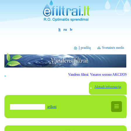
lt
ru
lv
Į pradžią
Svetainės medis
Vandens filtrai. Vasaros sezono AKCIJOS. Gerbiami
Aktuali informacija
ieškoti