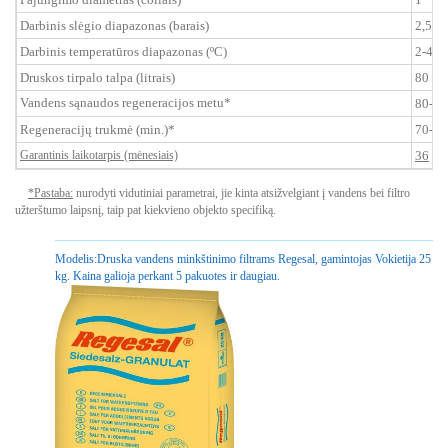
Darbinis slėgio diapazonas (barais)
2,5-8
Darbinis temperatūros diapazonas (ºC)
2-40
Druskos tirpalo talpa (litrais)
80
Vandens sąnaudos regeneracijos metu*
80-13
Regeneracijų trukmė (min.)*
70-90
Garantinis laikotarpis (mėnesiais)
36
*Pastaba:
nurodyti vidutiniai parametrai, jie kinta atsižvelgiant į vandens bei filtro
užterštumo laipsnį, taip pat kiekvieno objekto specifiką.
Modelis:
Druska vandens minkštinimo filtrams Regesal, gamintojas Vokietija 25
kg. Kaina galioja perkant 5 pakuotes ir daugiau.