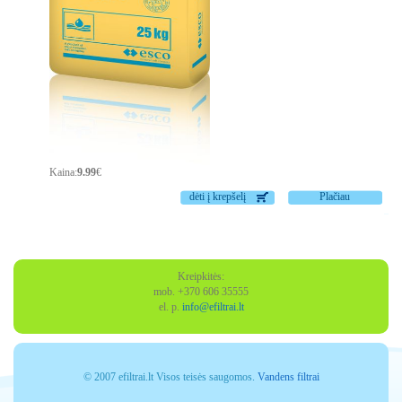
Kaina:
9.99
€
dėti į krepšelį
Plačiau
Kreipkitės:
mob. +370 606 35555
el. p.
info@efiltrai.lt
© 2007 efiltrai.lt Visos teisės saugomos.
Vandens filtrai