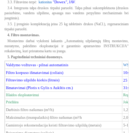
"Dowex", JAV
3.3. Filtravimo terpė:
kationitas
.
3.4. Integruota talpa druskos tirpalui paruošti. Talpa pilnai sukomplektuota (druskos
pasiurbimo, vandens užpilimo, apsauga nuo vandens perpylimo mechanizmais bei
jungtimis).
3.5. Į įrenginio komplektaciją įeina 25 kg tabletinės drukos (NaCl.), regenaraciniam
tirpalui paruošti.
4. Filtro montavimas.
Montavimo darbai vykdomi laikantis „Automatinių užpilamųjų filtrų montavimo,
nustatymo, paleidimo eksploatacijai ir garantinio aptarnavimo INSTRUKCIJA“
reikalavimų, kuri pristatoma kartu su įranga.
5. Pagrindiniai techniniai duomenys.
Valdymo vožtuvas - pilnai automatinis
WS1C
Filtro korpuso išmatavimai (coliais)
10x3
Filtravimo užpildo kiekis (litrais)
25 (
D
Išmatavimai (Plotis x Gylis x Aukštis cm.)
3
1x5
Išlaidos eksploatavimui
Regene
Priežiūra
Jokios
Darbinis filtro našumas (m³/h)
1,2
Maksimalus (trumpalaikis) filtro našumas (m³/h
2,0
Gamintojo rekomendacija keisti filtravimo užpildą (metais)
5-10
Pajungimo diametras (coliais)
1