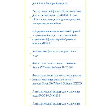
давления и минерализатором
7-и ступенчатый фильтр Прямого потока
для питьевой воды RO-400GPD Direct
Flow 7 с насосом для подъема давления,
минерализатором и био
Оборудование водоподготовки Горячей
и прохладной воды, со встроенной 4-
ступенчатой фильтрацией обратного
осмоса МК-4А
Компактные фильтры для умягчения
воды
Фильтр для очистки воды от накипи
Swan SW Water Softener 18 25 30E
Фильтр для воды для всего дома, против
железа, марганца, желтого цвета и
извести Swan SW Water I-Softener 25ECO
Автоматический фильтр для умягчения
воды ROOS/AMK-10E
Автоматический фильтр для умягчения