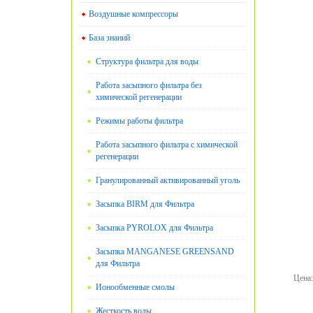
Воздушные компрессоры
База знаний
Структура фильтра для воды
Работа засыпного фильтра без
химической регенерации
Режимы работы фильтра
Работа засыпного фильтра с химической
регенерации
Гранулированный активированный уголь
Засыпка BIRM для Фильтра
Засыпка PYROLOX для Фильтра
Засыпка MANGANESE GREENSAND
для Фильтра
Цена
:
Ионообменные смолы
Жесткость воды