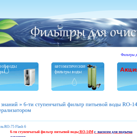
Фильтры для очи
 знаний
»
6-ти ступенчатый фильтр питьевой воды RO-14
ерализатором
ль:
RO-75 Flash 6
6-ти ступенчатый фильтр питьевой воды
RO-14М
с насосом для подъема