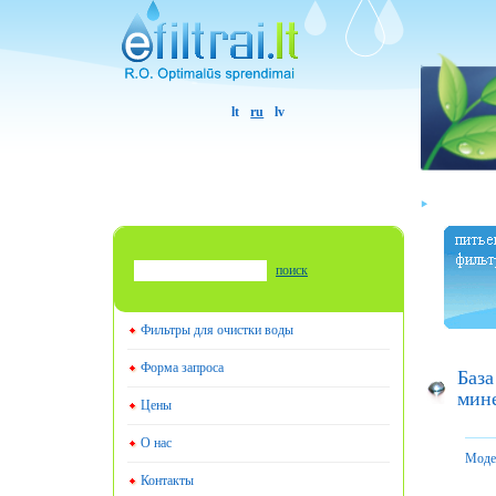
lt
ru
lv
поиск
Фильтры для очистки воды
Форма запроса
База
мин
Цены
О нас
Моде
Контакты