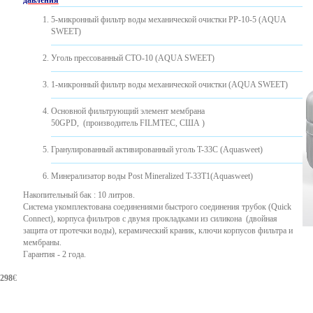
давления
5-микронный фильтр воды механической очистки PP-10-5 (AQUA
SWEET)
Уголь прессованный CTO-10 (AQUA SWEET)
1-микронный фильтр воды механической очистки (AQUA SWEET)
Основной фильтрующий элемент мембрана
50GPD, (производитель FILMTEC, США )
Гранулированный активированный уголь T-33C (Aquasweet)
Минерализатор воды Post Mineralized T-33T1(Aquasweet)
Накопительный бак : 10 литров.
Система укомплектована соединениями быстрого соединения трубок (Quick
Connect), корпуса фильтров с двумя прокладками из силикона ​​(двойная
защита от протечки воды), керамический краник, ключи корпусов фильтра и
мембраны.
Гарантия - 2 года.
298
€