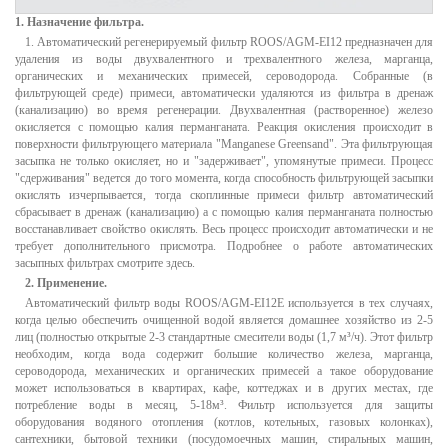
1. Назначение фильтра.
1. Автоматический регенерируемый фильтр ROOS/AGM-EI12 предназначен для
удаления из воды двухвалентного и трехвалентного железа, марганца,
органическиx и механических примесей, сероводорода. Собранные (в
фильтрующей среде) примеси, автоматически удаляются из фильтра в дренаж
(канализацию) во время регенерации. Двухвалентная (растворенное) железо
окисляется с помощью калия перманганата. Реакция окисления происходит в
поверхности фильтрующего материала "Manganese Greensand". Эта фильтрующая
засыпка не только окисляет, но и "задерживает", упомянутые примеси. Процесс
"сдерживания" ведется до того момента, когда способность фильтрующей засыпки
окислять изчерпывается, тогда скоплинные примеси фильтр автоматический
сбрасывает в дренаж (канализацию) а с помощью калия перманганата полностью
восстанавливает свойство окислять. Весь процесс происходит автоматически и не
требует дополнительного присмотра. Подробнее о работе автоматических
засыпных фильтрах смотрите здесь.
2. Применение.
Автоматический фильтр воды ROOS/AGM-EI12E используется в тех случаях,
когда целью обеспечить очищенной водой является домашнее хозяйство из 2-5
лиц (полностью открытые 2-3 стандартные смесители воды (1,7 м³/ч). Этот фильтр
необходим, когда вода содержит большие количество железа, марганца,
сероводорода, механических и органическиx примесей а такое оборудование
может использоваться в квартирах, кафе, коттеджах и в других местах, где
потребление воды в месяц, 5-18м³. Фильтр используется для защиты
оборудования водяного отопления (котлов, котельных, газовых колонках),
сантехники, бытовой техники (посудомоечных машин, стиральных машин,