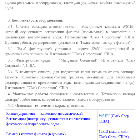
водонагревательного оборудования) также для улучшения свойств используемой
воды.
3. Комплектность оборудования.
3.1. Система оснащена автоматическим - электронным клапаном WS1EI,
который осуществляет регенерации фильтра (промывание) в соответствии с
фактическим потреблением воды. Изготовитель "Clack Corporation", США.
Принцип работы, регулирование и установка в "Техническом паспорте фильтра".
3.2. "База" фильтрующей установки - корпус 12х52" изготовленный из
армированного полиакрила. Изготовитель "Clack Corporation", США.
3.3. Фильтрующая среда - "Manganese Greensand". Изготовитель "Clack
Corporation", США.
3.4. В комплекте емкость, для подготовки калия перманганатного раствора.
Емкость полностью укомплектована (решетка, механизмы для засасывания
раствора, защита от проникновения воды, всеми нужными соединениями и т.д.).
Изготовитель "Clack Corporation", США.
4. Монтажные работы
проводятся в соответствии с "Технический паспорт
фильтра" требованием, который поставляется вместе с оборудованием.
5. 5. Основные технические характеристики.
Клапан управления - полностью автоматический.
WS1EI
(Clack Corp.,
Регенерации фильтра осуществляется в соответствии с
США
)
фактическим потреблением воды
12x52 (natural color,
Размеры корпуса фильтра (в дюймах)
Clack Corp.,
США
)