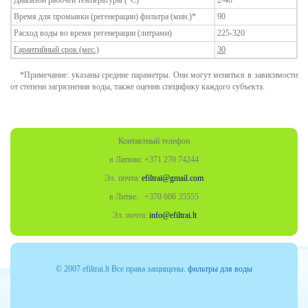
Диапазон рабочей температуры (°C)
2-40
Время для промывки (регенерации) фильтра (мин.)*
90
Расход воды во время регенерации (литрами)
225-320
Гарантийный срок (мес.)
30
*Примечание: указаны средние параметры. Они могут меняться в зависимости
от степени загрязнения воды, также оценив специфику каждого субъекта.
Контактный телефон
в Латвии: +371 270 74244
Эл. почта:
efiltrai@gmail.com
в Литве: +370
606 35555
Эл. почта:
info@efiltrai.lt
© 2007 efiltrai.lt Все права защищены.
фильтры для воды