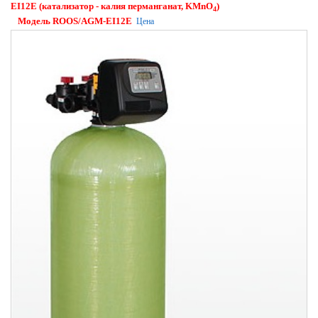
EI12E (катализатор - калия перманганат, KMnO
)
4
Модель ROOS/AGM-EI12E
Цена