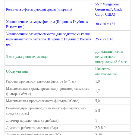
55
("Manganese
Количество фильтрующей среды (литрами)
Greensand", Clack
Corp.,
США
)
Установочные размеры фильтра (Ширина х Глубина х
30 x 30 x 155
Высота цм.)
Установочные размеры
емкости, для подготовки калия
перманганатного раствора
(Ширина х Глубина х Высота
25 x 25 x 45
цм.)
Дополнения калия
Эксплуатационные расходы
перманганата
интервалами 3-6 мес.
Никакого
Обслуживание
обслуживание
Рабочая производительность фильтра (м³/час)
1,0
Максимальная (кратковременная) производительность
1,7
фильтра (м³/час)
Максимальная пропускаемость фильтра (м³/час)
5,0
Рекомендация производителя менять фильтрующею
5-8
среду (в годах)
Диаметр подключения (в дюймах)
1
Диапазон рабочего давления (бар)
2,5-8,0