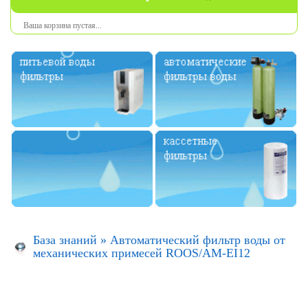
Ваша
корзина
пустая
...
База знаний
»
Автоматический фильтр воды от
механических примесей ROOS/AM-EI12