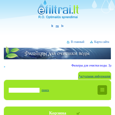
lt
ru
lv
В главный
Карта сайта
Фильтры для очистки воды. Здрав
Актуальная информация
поиск
Корзина