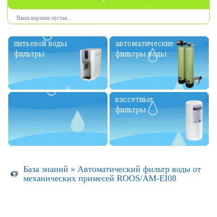
Ваша
корзина
пустая
...
База знаний
»
Автоматический фильтр воды от
механических примесей ROOS/AM-EI08