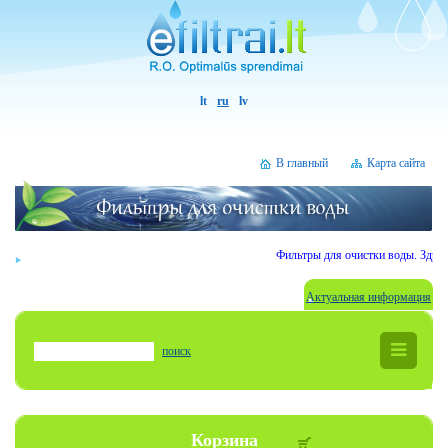
lt
ru
lv
В главный
Карта сайта
Фильтры для очистки воды. Здрав
Актуальная информация
поиск
Корзина