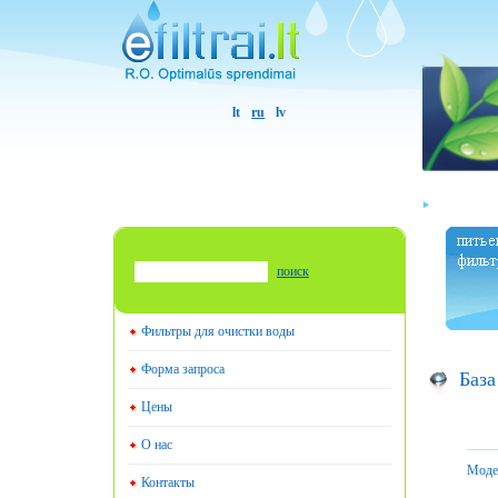
lt
ru
lv
поиск
Фильтры для очистки воды
Форма запроса
База
Цены
О нас
Моде
Контакты