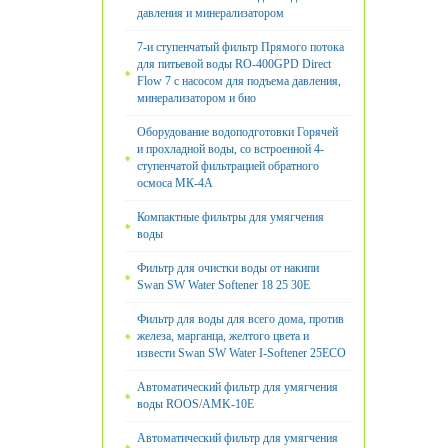
давления и минерализатором
7-и ступенчатый фильтр Прямого потока
для питьевой воды RO-400GPD Direct
Flow 7 с насосом для подъема давления,
минерализатором и био
Оборудование водоподготовки Горячей
и прохладной воды, со встроенной 4-
ступенчатой фильтрацией обратного
осмоса МК-4А
Компактные фильтры для умягчения
воды
Фильтр для очистки воды от накипи
Swan SW Water Softener 18 25 30E
Фильтр для воды для всего дома, против
железа, марганца, желтого цвета и
извести Swan SW Water I-Softener 25ECO
Автоматический фильтр для умягчения
воды ROOS/AMK-10E
Автоматический фильтр для умягчения