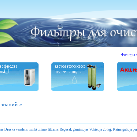
Фильтры для очи
 знаний
»
ль:
Druska vandens minkštinimo filtrams Regesal, gamintojas Vokietija 25 kg. Kaina galioja per