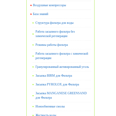
Воздушные компрессоры
База знаний
Структура фильтра для воды
Работа засыпного фильтра без
химической регенерации
Режимы работы фильтра
Работа засыпного фильтра с химической
регенерации
Гранулированный активированный уголь
Засыпка BIRM для Фильтра
Засыпка PYROLOX для Фильтра
Засыпка MANGANESE GREENSAND
для Фильтра
Ионообменные смолы
Жесткость воды