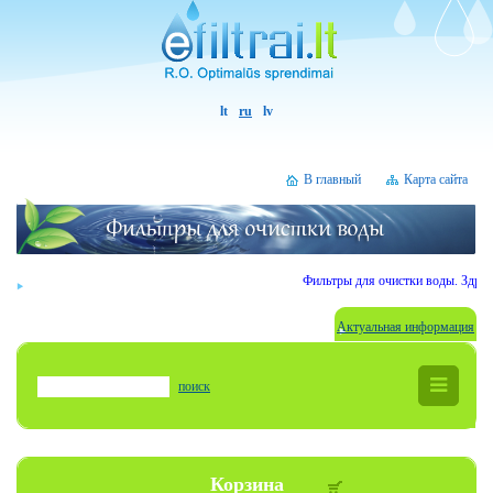
lt
ru
lv
В главный
Карта сайта
Фильтры для очистки воды. Здрав
Актуальная информация
поиск
Корзина