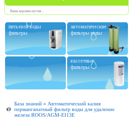
Ваша
корзина
пустая
...
База знаний
»
Автоматический калия
перманганатный фильтр воды для удаление
железа ROOS/AGM-EI13E