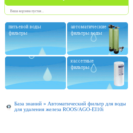
Ваша
корзина
пустая
...
База знаний
»
Автоматический фильтр для воды
для удаления железа ROOS/AGO-EI10i