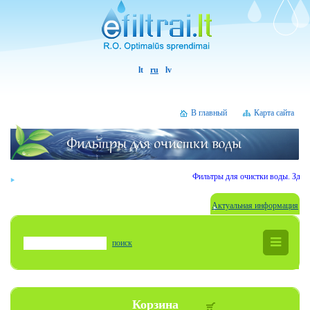
lt
ru
lv
В главный
Карта сайта
Фильтры для очистки воды. Здрав
Актуальная информация
поиск
Корзина