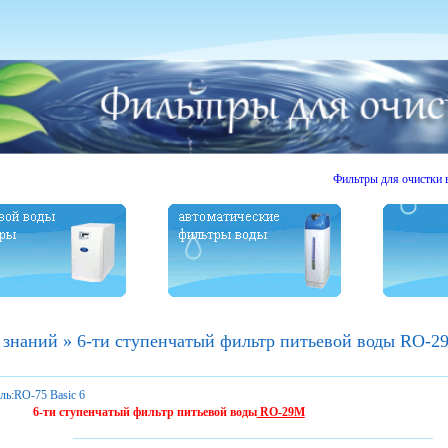
Фильтры для очистки воды.
 знаний
»
6-ти ступенчатый фильтр питьевой воды RO-2
ль:
RO-75 Basic 6
6-ти ступенчатый фильтр питьевой воды
RO-29M