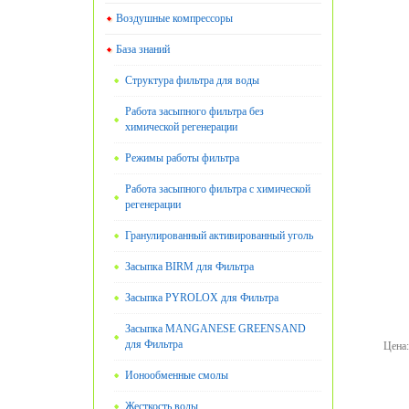
Воздушные компрессоры
База знаний
Структура фильтра для воды
Работа засыпного фильтра без
химической регенерации
Режимы работы фильтра
Работа засыпного фильтра с химической
регенерации
Гранулированный активированный уголь
Засыпка BIRM для Фильтра
Засыпка PYROLOX для Фильтра
Засыпка MANGANESE GREENSAND
для Фильтра
Цена
:
Ионообменные смолы
Жесткость воды