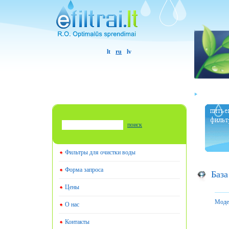
lt
ru
lv
поиск
Фильтры для очистки воды
Форма запроса
База
Цены
Моде
О нас
Контакты