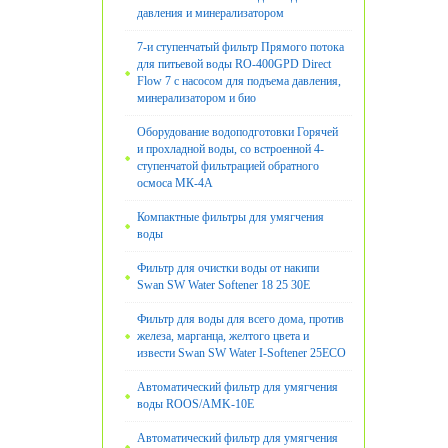
давления и минерализатором
7-и ступенчатый фильтр Прямого потока
для питьевой воды RO-400GPD Direct
Flow 7 с насосом для подъема давления,
минерализатором и био
Оборудование водоподготовки Горячей
и прохладной воды, со встроенной 4-
ступенчатой фильтрацией обратного
осмоса МК-4А
Компактные фильтры для умягчения
воды
Фильтр для очистки воды от накипи
Swan SW Water Softener 18 25 30E
Фильтр для воды для всего дома, против
железа, марганца, желтого цвета и
извести Swan SW Water I-Softener 25ECO
Автоматический фильтр для умягчения
воды ROOS/AMK-10E
Автоматический фильтр для умягчения