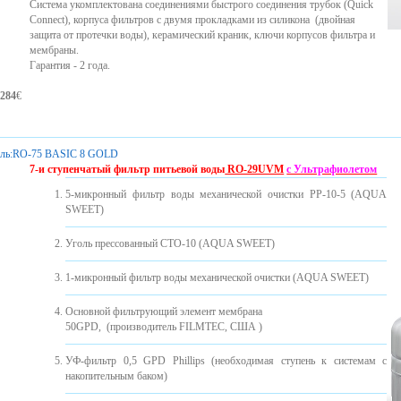
Система укомплектована соединениями быстрого соединения трубок (Quick
Connect), корпуса фильтров с двумя прокладками из силикона ​​(двойная
защита от протечки воды), керамический краник, ключи корпусов фильтра и
мембраны.
Гарантия - 2 года.
284
€
ль:
RO-75 BASIC 8 GOLD
7-и ступенчатый фильтр питьевой воды
RO-29UVМ
с Ультрафиолетом
5-микронный фильтр воды механической очистки PP-10-5 (AQUA
SWEET)
Уголь прессованный CTO-10 (AQUA SWEET)
1-микронный фильтр воды механической очистки (AQUA SWEET)
Основной фильтрующий элемент мембрана
50GPD, (производитель FILMTEC, США )
УФ-фильтр 0,5 GPD Phillips (необходимая ступень к системам с
накопительным баком)