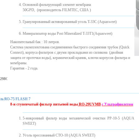
Основной фильтрующий элемент мембрана
50GPD, (производитель FILMTEC, США )
Гранулированный активированный уголь T-33C (Aquasweet)
Минерализатор воды Post Mineralized T-33T1(Aquasweet)
Накопительный бак : 10 литров.
Система укомплектована соединениями быстрого соединения трубок (Quick
Connect), корпуса фильтров с двумя прокладками из силикона ​​(двойная
защита от протечки воды), керамический краник, ключи корпусов фильтра и
мембраны.
Гарантия - 2 года.
298
€
ль:
RO-75 FLASH 7
8-и ступенчатый фильтр питьевой воды
RO-29UVМB
с Ультрафиолетом
5-микронный фильтр воды механической очистки PP-10-5 (AQUA
SWEET)
Уголь прессованный CTO-10 (AQUA SWEET)