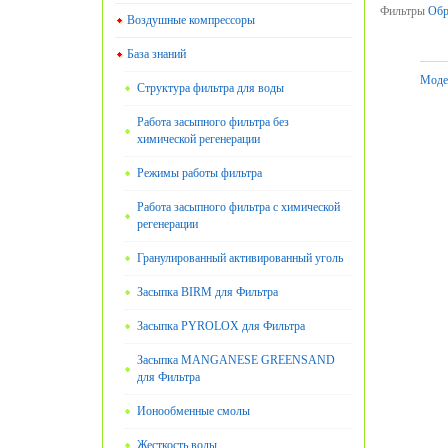
Фильтры
Обр
Воздушные компрессоры
База знаний
Моде
Структура фильтра для воды
Работа засыпного фильтра без
химической регенерации
Режимы работы фильтра
Работа засыпного фильтра с химической
регенерации
Гранулированный активированный уголь
Засыпка BIRM для Фильтра
Засыпка PYROLOX для Фильтра
Засыпка MANGANESE GREENSAND
для Фильтра
Ионообменные смолы
Жесткость воды