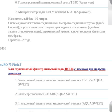
Гранулированный активированный уголь T-33C (Aquasweet)
Минерализатор воды Post Mineralized T-33T1(Aquasweet)
Накопительный бак : 10 литров.
Система укомплектована соединениями быстрого соединения трубок (Quick
Connect), корпуса фильтров с двумя прокладками из силикона ​​(двойная
защита от протечки воды), керамический краник, ключи корпусов фильтра и
мембраны.
Гарантия - 2 года.
303
€
ль:
RO 75 Flash 5
5-ти ступенчатый фильтр питьевой воды
RO-14
с насосом для подъема
давления
5-микронный фильтр воды механической очистки PP-10-5 (AQUA
SWEET)
Уголь прессованный CTO-10 (AQUA SWEET)
1-микронный фильтр воды механической очистки (AQUA SWEET)