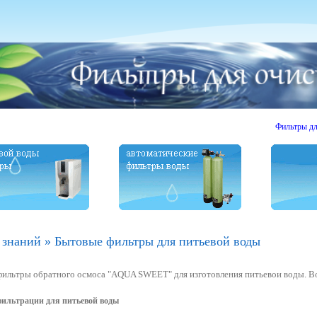
Фильтры для очист
 знаний
»
Бытовые фильтры для питьевой воды
ильтры обратного осмоса "AQUA SWEET" для изготовления питьевои воды. Во
ильтрации для питьевой воды