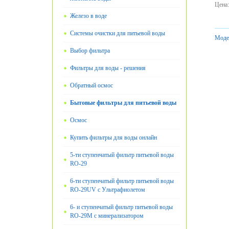
Цена
:
Железо в воде
Системы очистки для питьевой воды
Моде
Выбор фильтра
Фильтры для воды - решения
Обратный осмос
Бытовые фильтры для питьевой воды
Oсмос
Купить фильтры для воды онлайн
5-ти ступенчатый фильтр питьевой воды
RO-29
6-ти ступенчатый фильтр питьевой воды
RO-29UV с Ультрафиолетом
6- и ступенчатый фильтр питьевой воды
RO-29М с минерализатором