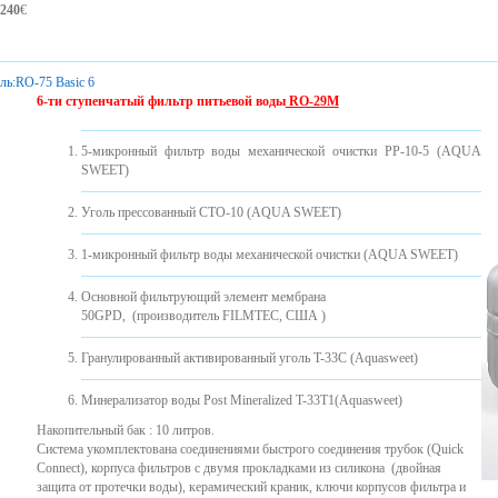
240
€
ль:
RO-75 Basic 6
6-ти ступенчатый фильтр питьевой воды
RO-29M
5-микронный фильтр воды механической очистки PP-10-5 (AQUA
SWEET)
Уголь прессованный CTO-10 (AQUA SWEET)
1-микронный фильтр воды механической очистки (AQUA SWEET)
Основной фильтрующий элемент мембрана
50GPD, (производитель FILMTEC, США )
Гранулированный активированный уголь T-33C (Aquasweet)
Минерализатор воды Post Mineralized T-33T1(Aquasweet)
Накопительный бак : 10 литров.
Система укомплектована соединениями быстрого соединения трубок (Quick
Connect), корпуса фильтров с двумя прокладками из силикона ​​(двойная
защита от протечки воды), керамический краник, ключи корпусов фильтра и