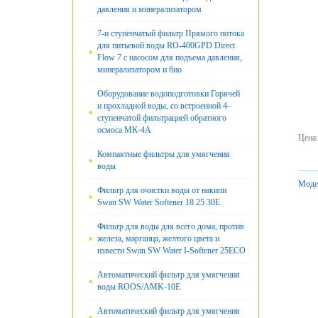
давления и минерализатором
7-и ступенчатый фильтр Прямого потока
для питьевой воды RO-400GPD Direct
Flow 7 с насосом для подъема давления,
минерализатором и био
Оборудование водоподготовки Горячей
и прохладной воды, со встроенной 4-
ступенчатой фильтрацией обратного
осмоса МК-4А
Цена
:
Компактные фильтры для умягчения
воды
Моде
Фильтр для очистки воды от накипи
Swan SW Water Softener 18 25 30E
Фильтр для воды для всего дома, против
железа, марганца, желтого цвета и
извести Swan SW Water I-Softener 25ECO
Автоматический фильтр для умягчения
воды ROOS/AMK-10E
Автоматический фильтр для умягчения