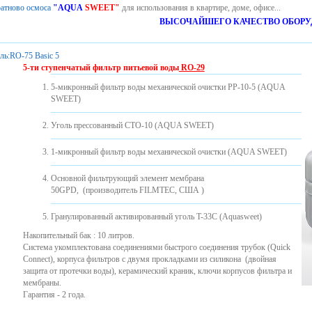
атново осмоса
"AQUA
SWEET"
для использования в квартире, доме, офисе...
ВЫСОЧАЙШЕГО КАЧЕСТВО ОБОРУ
ль:
RO-75 Basic 5
5-ти ступенчатый фильтр питьевой воды
RO-29
5-микронный фильтр воды механической очистки PP-10-5 (AQUA
SWEET)
Уголь прессованный CTO-10 (AQUA SWEET)
1-микронный фильтр воды механической очистки (AQUA SWEET)
Основной фильтрующий элемент мембрана
50GPD, (производитель FILMTEC, США )
Гранулированный активированный уголь T-33C (Aquasweet)
Накопительный бак : 10 литров.
Система укомплектована соединениями быстрого соединения трубок (Quick
Connect), корпуса фильтров с двумя прокладками из силикона ​​(двойная
защита от протечки воды), керамический краник, ключи корпусов фильтра и
мембраны.
Гарантия - 2 года.