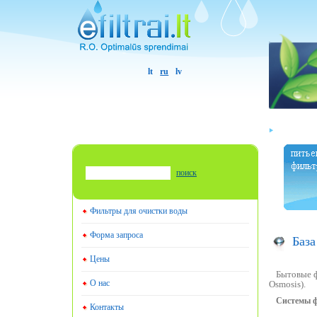
lt
ru
lv
поиск
Фильтры для очистки воды
Форма запроса
База
Цены
Бытовые ф
О нас
Osmosis).
Системы ф
Контакты