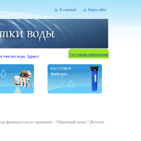
В главный
Карта сайта
Актуальная информация
ки воды. Здравствуйте Уважаемые посетители.
Внимание - сезон акций!
При выборе любой
да фильтруется по принципу - "Обратный осмос" (Reverse