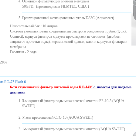
Основной фильтрующий элемент мембрана
50GPD, (производитель FILMTEC, США )
Гранулированный активированный уголь T-33C (Aquasweet)
Накопительный бак : 10 литров.
Система укомплектована соединениями быстрого соединения трубок (Quick
Connect), корпуса фильтров с двумя прокладками из силикона ​​(двойная
защита от протечки воды), керамический краник, ключи корпусов фильтра и
мембраны.
Гарантия - 2 года.
285
€
ль:
RO-75 Flash 6
6-ти ступенчатый фильтр питьевой воды
RO-14М
с насосом для подъема
давления
5-микронный фильтр воды механической очистки PP-10-5 (AQUA
SWEET)
Уголь прессованный CTO-10 (AQUA SWEET)
1-микронный фильтр воды механической очистки (AQUA SWEET)