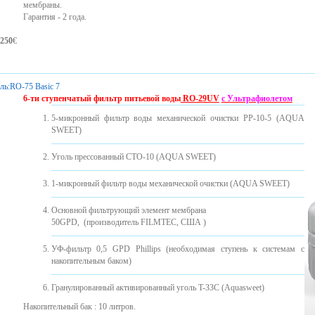
мембраны.
Гарантия - 2 года.
250
€
ль:
RO-75 Basic 7
6-ти ступенчатый фильтр питьевой воды
RO-29UV
с Ультрафиолетом
5-микронный фильтр воды механической очистки PP-10-5 (AQUA
SWEET)
Уголь прессованный CTO-10 (AQUA SWEET)
1-микронный фильтр воды механической очистки (AQUA SWEET)
Основной фильтрующий элемент мембрана
50GPD, (производитель FILMTEC, США )
УФ-фильтр 0,5 GPD Phillips (необходимая ступень к системам с
накопительным баком)
Гранулированный активированный уголь T-33C (Aquasweet)
Накопительный бак : 10 литров.