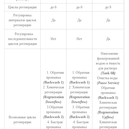
Циклы регенерации
до 6
до 6
до 9
Регулировка
интервалов циклов
Да
Да
Да
регенерации
Регулировка
последовательности
Нет
Нет
Да
циклов регенерации
Наполнение
фильтрованной
водою в ёмкость
для раствора
1. Обратная
1.
Обратная
(
Tank fill
)
промывка
промывка
Очистка воды
(
Backwash 1)
(
Backwash 1)
(Pause
Service
)
2. Химическая
2.
Химическая
Обратная
регенерация
регенерация
промывка
(
Regeneration
(
Regeneration
(
Backwash 1)
Downflow)
Downflow
)
Химическая
3.
Обратная
3.
Обратная
регенерация
промывка
промывка
(
Regeneration
(
Backwash 2)
(
Backwash 2)
Возможные циклы
Upflow
)
регенерации
4. Быстрая
4.
Быстрая
Химическая
промывка
промывка
регенерация