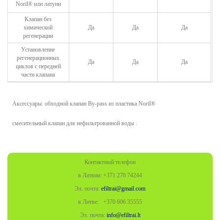
Noril®
или латуни
Клапан без
химической
Да
Да
Да
регенерации
Установление
регенерационных
Да
Да
Да
циклов с передней
части клапана
Аксессуары: обходной клапан By-pass из пластика Noril®
смесительный клапан для нефильтрованной воды .
Контактный телефон
в Латвии: +371 270 74244
Эл. почта:
efiltrai@gmail.com
в Литве: +370
606 35555
Эл. почта:
info@efiltrai.lt