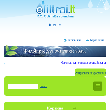
lt
ru
lv
В главный
Карта сайта
Фильтры для очистки воды. Здравствуйт
Актуальная информация
поиск
Корзина