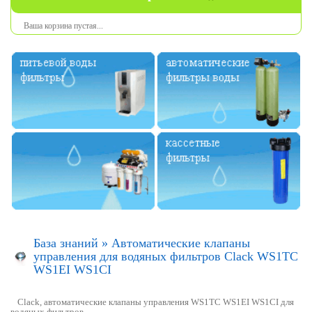
Ваша
корзина
пустая
...
База знаний
»
Автоматические клапаны
управления для водяных фильтров Clack WS1TC
WS1EI WS1CI
Clack, автоматические клапаны управления WS1TC WS1EI WS1CI для
водяных фильтров