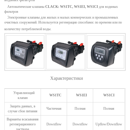
Автоматические клапаны
CLACK: WS1TC, WS1EI, WS1CI
для водяных
фильтров
Электронные клапаны для жилых и малых коммерческих и промышленных
очистных сооружений. Используется регенерация способами: по времени или по
количеству потребляемой воды.
Характеристики
Управляющий
WS1TC
WS1EI
WS1CI
клапан
Защита данных, в
Частичная
Полная
Полная
случае сбоя питания
Варианты всасывания
регенерационного
Downflow
Downflow
Upflow/Downflow
раствора