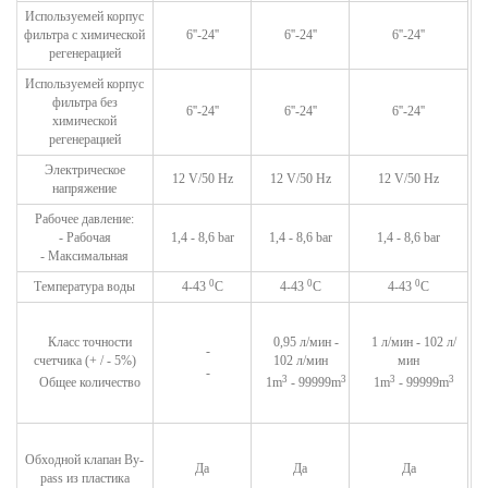
Используемей корпус
фильтра с химической
6''-24''
6''-24''
6''-24''
регенерацией
Используемей корпус
фильтра без
6''-24''
6''-24''
6''-24''
химической
регенерацией
Электрическое
12
V
/50
Hz
12
V
/50
Hz
12
V
/50
Hz
напряжение
Рабочее давление:
- Рабочая
1,4 - 8,6 bar
1,4 - 8,6 bar
1,4 - 8,6 bar
- Максимальная
0
0
0
Температура воды
4-43
С
4-43
С
4-43
С
Класс точности
0,95 л/мин -
1
л/мин
- 102
л/
-
счетчика (+ / - 5%)
102
л/мин
мин
-
3
3
3
3
Общее количество
1
m
- 99999
m
1
m
- 99999
m
Обходной клапан
By-
Да
Да
Да
pass
из пластика