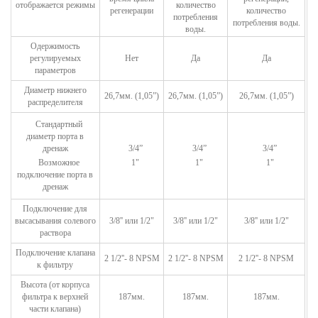
отображается режимы
количество
регенерации
количество
потребления
потребления воды.
воды.
Одержимость
регулируемых
Нет
Да
Да
параметров
Диаметр нижнего
26,7
мм.
(1,05”)
26,7
мм.
(1,05”)
26,7
мм.
(1,05”)
распределителя
Стандартный
диаметр порта в
дренаж
3/4”
3/4”
3/4”
Возможное
1"
1"
1"
подключение
порта в
дренаж
Подключение для
высасывания солевого
3/8''
или
1/2"
3/8''
или
1/2"
3/8''
или
1/2"
раствора
Подключение клапана
2 1/2''- 8 NPSM
2 1/2''- 8 NPSM
2 1/2''- 8 NPSM
к фильтру
Высота (от корпуса
фильтра к верхней
187
мм.
187
мм.
187
мм.
части клапана)