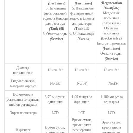
(
Regeneration
(
Fast rinse)
(
Fast rinse)
Downflow
)
5.
Наполнение
5.
Наполнение
Медленная
фильтрованной
фильтрованной
промывка
водою в ёмкость
водою в ёмкость
(
Slow rinse)
для раствора
для раствора
Обратная
(
Tank fill
)
(
Tank fill
)
промывка
6.
Очистка воды
6.
Очистка воды
(
Backwash 2)
(
Service
)
(
Service
)
Быстрая промывка
(
Fast rinse)
Очистка воды
(
Service)
Диаметр
1"
или ¾“
1"
или
¾“
1"
или
¾“
п
одключение
Гидравлически
й
Noril®
Noril®
Nori
®
материал корпуса
Возможность
3-70
минут за
1-99 минут за
1-180
минут за
установить интервалы
один цикл
один цикл
один цикл
циклов регенераци
Экран процессора
LCD
LCD
LCD
Время суток
,
Время суток
,
время цикла
Время суток,
время цикла
В дисплее
регенерации
,
время цикла
регенерации
,