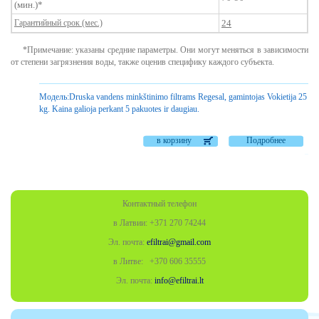
(мин.)*
Гарантийный срок (мес.)
24
*Примечание: указаны средние параметры. Они могут меняться в зависимости
от степени загрязнения воды, также оценив специфику каждого субъекта.
Модель:
Druska vandens minkštinimo filtrams Regesal, gamintojas Vokietija 25
kg. Kaina galioja perkant 5 pakuotes ir daugiau.
в корзину
Подробнее
Контактный телефон
в Латвии: +371 270 74244
Эл. почта:
efiltrai@gmail.com
в Литве: +370
606 35555
Эл. почта:
info@efiltrai.lt