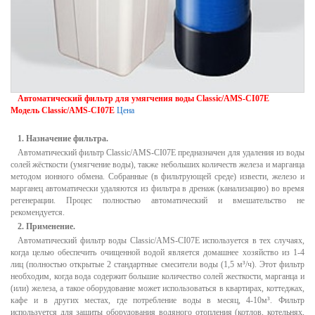
Автоматический фильтр для умягчения воды Classic/AMS-CI07E
Модель Classic/AMS-CI07E
Цена
1. Назначение фильтра.
Автоматический фильтр Classic/AMS-CI07E предназначен для удаления из воды
солей жёсткости (умягчение воды), также небольших количеств железа и марганца
методом ионного обмена. Собранные (в фильтрующей среде) извести, железо и
марганец автоматически удаляются из фильтра в дренаж (канализацию) во время
регенерации. Процес полностью автоматический и вмешательство не
рекомендуется.
2. Применение.
Автоматический фильтр воды Classic/AMS-CI07E используется в тех случаях,
когда целью обеспечить очищенной водой является домашнее хозяйство из 1-4
лиц (полностью открытые 2 стандартные смесители воды (1,5 м³/ч). Этот фильтр
необходим, когда вода содержит большие количество солей жесткости, марганца и
(или) железа, а такое оборудование может использоваться в квартирах, коттеджах,
кафе и в других местах, где потребление воды в месяц, 4-10м³. Фильтр
используется для защиты оборудования водяного отопления (котлов, котельнях,