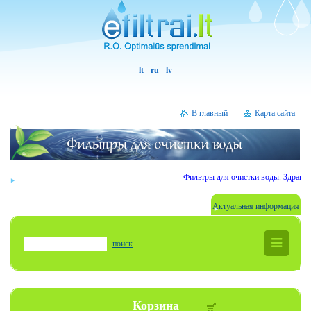
lt
ru
lv
В главный
Карта сайта
Фильтры для очистки воды. Здравств
Актуальная информация
поиск
Корзина