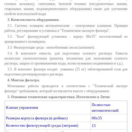
газовых колонках), сантехники, бытовой техники (посудомоечных машин,
стиральных машин, водонагревательного оборудования) также для улучшения
свойств используемой воды.
3. Комплектность оборудования.
3.1. Система оснащена автоматическим - электронным клапаном. Принцип
работы, регулирование и установка в "Техническом паспорте фильтра".
3.2. "База" фильтрующей установки - корпус 08х35" изготовленный из
армированного полиакрила.
3.3. Фильтрующая среда - ионообменная смола (катионит).
3.4. В комплекте емкость, для подготовки солевого раствора. Емкость
полностью укомплектована (решетка, механизмы для засасывания солевого
раствора, защита от проникновения воды, всеми нужными соединениями и т.д.).
3.5. В комплект фильтра входит упаковка (25 кг) таблетированной соли для
подготовки регенерирующего раствора.
4.
Монтаж фильтра.
Монтажные работы проводятся в соответствии с "Технический паспорт
фильтра" требованием, который поставляется вместе с оборудованием.
5. Основные технические характеристики. Изготовлено в Литве.
Полностью
Клапан управления
автоматический
Размеры корпуса фильтра (в дюймах)
08x35
Количество фильтрующей среды (литрами)
15