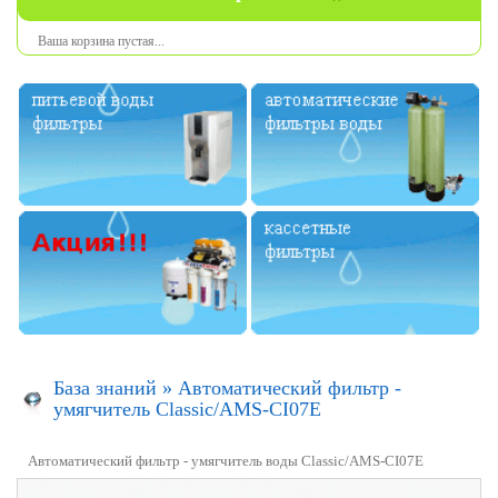
Ваша
корзина
пустая
...
База знаний
»
Автоматический фильтр -
умягчитель Classic/AMS-CI07E
Автоматический фильтр - умягчитель воды Classic/AMS-CI07E