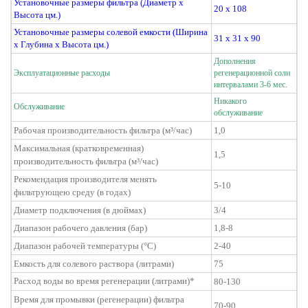
Установочные размеры фильтра (Диаметр х
20
x 108
Высота цм.)
Установочные
размеры солевой емкости (Ширина
3
1 x 31 x 90
х Глубина х Высота цм.)
Дополнения
Эксплуатационные расходы
регенерационной
соли
интервалами 3-6 мес.
Никакого
Обслуживание
обслуживание
Рабочая производительность фильтра (м³/час)
1,0
Максимальная (кратковременная)
1,5
производительность фильтра (м³/час)
Рекомендация производителя менять
5-10
фильтрующею среду (в годах)
Диаметр подключения (в дюймах)
3/4
Диапазон рабочего давления (бар)
1,8-8
Диапазон рабочей температуры (°C)
2-40
Емкость для солевого раствора (литрами)
75
Расход воды во время регенерации (литрами)*
80-130
Время для промывки (регенерации) фильтра
70-90