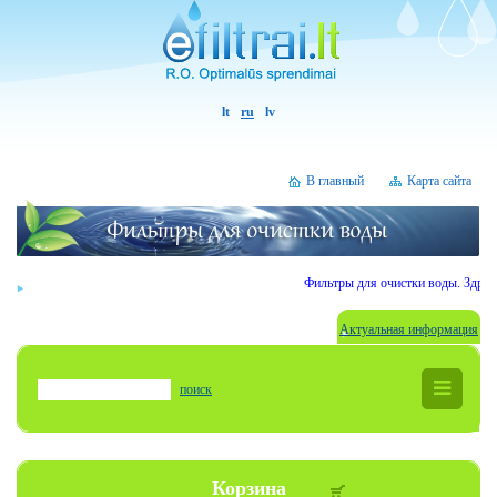
lt
ru
lv
В главный
Карта сайта
Фильтры для очистки воды. Здрав
Актуальная информация
поиск
Корзина