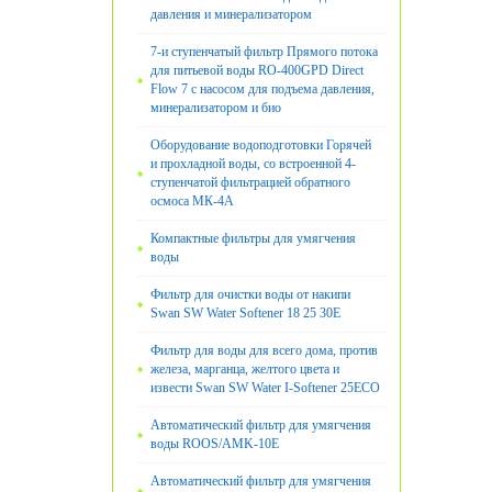
давления и минерализатором
7-и ступенчатый фильтр Прямого потока
для питьевой воды RO-400GPD Direct
Flow 7 с насосом для подъема давления,
минерализатором и био
Оборудование водоподготовки Горячей
и прохладной воды, со встроенной 4-
ступенчатой фильтрацией обратного
осмоса МК-4А
Компактные фильтры для умягчения
воды
Фильтр для очистки воды от накипи
Swan SW Water Softener 18 25 30E
Фильтр для воды для всего дома, против
железа, марганца, желтого цвета и
извести Swan SW Water I-Softener 25ECO
Автоматический фильтр для умягчения
воды ROOS/AMK-10E
Автоматический фильтр для умягчения