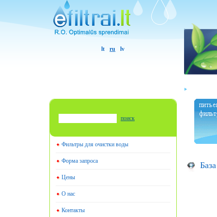
lt
ru
lv
поиск
Фильтры для очистки воды
Форма запроса
База
Цены
О нас
Контакты