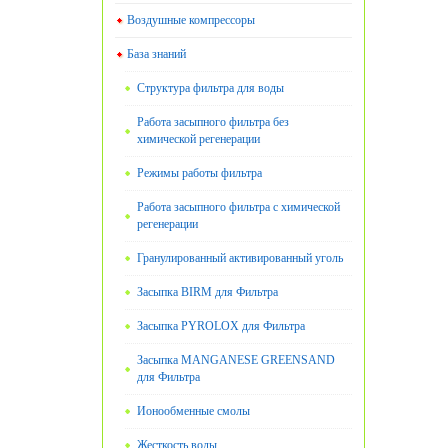
Воздушные компрессоры
База знаний
Структура фильтра для воды
Работа засыпного фильтра без
химической регенерации
Режимы работы фильтра
Работа засыпного фильтра с химической
регенерации
Гранулированный активированный уголь
Засыпка BIRM для Фильтра
Засыпка PYROLOX для Фильтра
Засыпка MANGANESE GREENSAND
для Фильтра
Ионообменные смолы
Жесткость воды