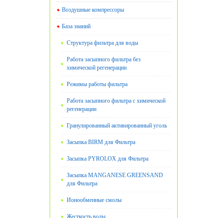
Воздушные компрессоры
База знаний
Структура фильтра для воды
Работа засыпного фильтра без
химической регенерации
Режимы работы фильтра
Работа засыпного фильтра с химической
регенерации
Гранулированный активированный уголь
Засыпка BIRM для Фильтра
Засыпка PYROLOX для Фильтра
Засыпка MANGANESE GREENSAND
для Фильтра
Ионообменные смолы
Жесткость воды