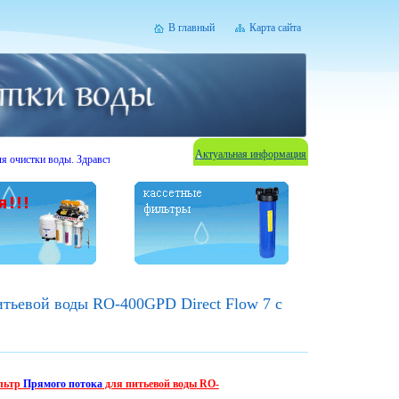
В главный
Карта сайта
Актуальная информация
тки воды. Здравствуйте Уважаемые посетители.
Внимание - сезон акций!
При выборе люб
итьевой воды RO-400GPD Direct Flow 7 с
ильтр
Прямого потока
для питьевой воды
RO-