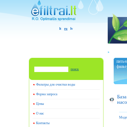
lt
ru
lv
поиск
Фильтры для очистки воды
Форма запроса
База
насо
Цены
О нас
Моде
Контакты