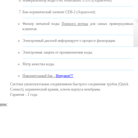
Минерализатор воды Post Mineralized T-33T1(Aquasweet)
Био-керамический элемент CEB-2 (Aquasweet)
Фильтр питьевой воды
Прямого потока
для самых привередливых
клиентов.
Электронный дисплей информирует о процессе фильтрации.
Электронная защита от проникновения воды.
Mетр качества воды.
Накопительный бак -
Ненужен!!!
Система укомплектована соединениями быстрого соединения трубок (Quick
Connect), керамический краник, ключь корпуса мембраны.
Гарантия - 2 года.
899
€