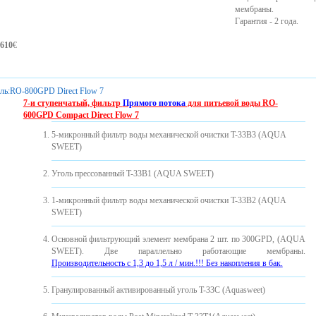
мембраны.
Гарантия - 2 года.
610
€
ль:
RO-800GPD Direct Flow 7
7-и ступенчатый, фильтр
Прямого потока
для питьевой воды
RO-
600GPD Compact Direct Flow 7
5-микронный фильтр воды механической очистки T-33B3 (AQUA
SWEET)
Уголь прессованный T-33B1 (AQUA SWEET)
1-микронный фильтр воды механической очистки T-33B2 (AQUA
SWEET)
Основной фильтрующий элемент мембрана 2 шт. по 300GPD, (AQUA
SWEET). Две параллельно работающие мембраны.
Производительность с 1,3 до 1,5 л / мин.!!! Без накопления в бак.
Гранулированный активированный уголь T-33C (Aquasweet)