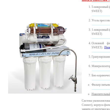
400GPD Direct Flow 7
5-микронный 
SWEET)
Уголь прессо
1-микронный 
SWEET)
Основной ф
SWEET).
Прои
Гранулированн
Минерализатор
Био-керамичес
Фильтр питье
Накопительный
Система укомплектова
Connect), корпуса фил
защита от протечки во