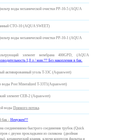
фильтр воды механической очистки PP-10-5 (AQUA
ванный CTO-10 (AQUA SWEET)
фильтр воды механической очистки PP-10-1 (AQUA
ильтрующий элемент мембрана 400GPD, (AQUA
зводительность 1,0 л / мин.!!! Без накопления в бак.
ый активированный уголь T-33C (Aquasweet)
 воды Post Mineralized T-33T1(Aquasweet)
кий элемент CEB-2 (Aquasweet)
вой воды
Прямого потока
.
 бак -
Ненужен!!!
на соединениями быстрого соединения трубок (Quick
ьтров с двумя прокладками из силикона ​​(двойная
ды), керамический краник, ключи корпусов фильтра и