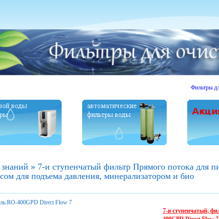
Фильтры для очис
 знаний
»
7-и ступенчатый фильтр Прямого потока для п
сом для подъема давления, минерализатором и био
ль:
RO-400GPD Direct Flow 7
7-и ступенчатый, ф