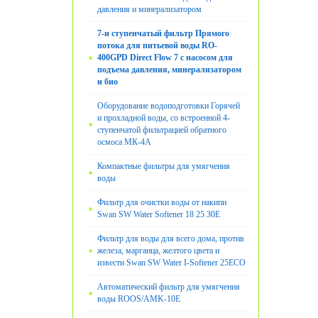
давления и минерализатором
7-и ступенчатый фильтр Прямого
потока для питьевой воды RO-
400GPD Direct Flow 7 с насосом для
подъема давления, минерализатором
и био
Оборудование водоподготовки Горячей
и прохладной воды, со встроенной 4-
ступенчатой фильтрацией обратного
осмоса МК-4А
Компактные фильтры для умягчения
воды
Фильтр для очистки воды от накипи
Swan SW Water Softener 18 25 30E
Фильтр для воды для всего дома, против
железа, марганца, желтого цвета и
извести Swan SW Water I-Softener 25ECO
Автоматический фильтр для умягчения
воды ROOS/AMK-10E