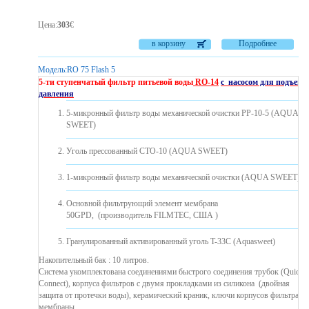
Цена
:
303
€
в корзину
Подробнее
Модель:
RO 75 Flash 5
5-ти ступенчатый фильтр питьевой воды
RO-14
с насосом для подъема
давления
5-микронный фильтр воды механической очистки PP-10-5 (AQUA
SWEET)
Уголь прессованный CTO-10 (AQUA SWEET)
1-микронный фильтр воды механической очистки (AQUA SWEET)
Основной фильтрующий элемент мембрана
50GPD, (производитель FILMTEC, США )
Гранулированный активированный уголь T-33C (Aquasweet)
Накопительный бак : 10 литров.
Система укомплектована соединениями быстрого соединения трубок (Quick
Connect), корпуса фильтров с двумя прокладками из силикона ​​(двойная
защита от протечки воды), керамический краник, ключи корпусов фильтра и
мембраны.