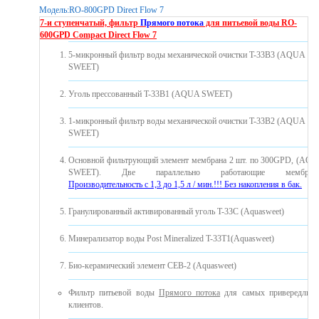
Модель:
RO-800GPD Direct Flow 7
7-и ступенчатый, фильтр
Прямого потока
для питьевой воды
RO-
600GPD Compact Direct Flow 7
5-микронный фильтр воды механической очистки T-33B3 (AQUA
SWEET)
Уголь прессованный T-33B1 (AQUA SWEET)
1-микронный фильтр воды механической очистки T-33B2 (AQUA
SWEET)
Основной фильтрующий элемент мембрана 2 шт. по 300GPD, (AQ
SWEET). Две параллельно работающие мембраны
Производительность с 1,3 до 1,5 л / мин.!!! Без накопления в бак.
Гранулированный активированный уголь T-33C (Aquasweet)
Минерализатор воды Post Mineralized T-33T1(Aquasweet)
Био-керамический элемент CEB-2 (Aquasweet)
Фильтр питьевой воды
Прямого потока
для самых привередлив
клиентов.