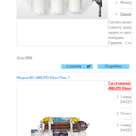
Фильтр п
Накопител
Система укомплек
Connect), корпуса
защита от протеч
мембраны.
Гарантия - 2 года.
Цена
:
593
€
в корзину
Подробнее
Модель:
RO-400GPD Direct Flow 7
7-и ступенчатый
400GPD Direct Fl
5-микрон
SWEET)
Уголь пр
1-микрон
SWEET)