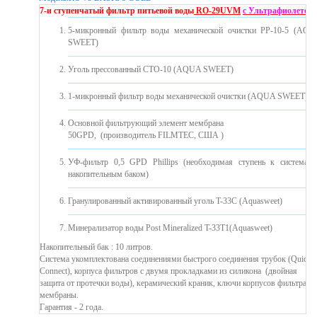
7-и ступенчатый фильтр питьевой воды
RO-29UVМ
с Ультрафиолетом
5-микронный фильтр воды механической очистки PP-10-5 (AQ
SWEET)
Уголь прессованный CTO-10 (AQUA SWEET)
1-микронный фильтр воды механической очистки (AQUA SWEET)
Основной фильтрующий элемент мембрана
50GPD, (производитель FILMTEC, США )
УФ-фильтр 0,5 GPD Phillips (необходимая ступень к системам
накопительным баком)
Гранулированный активированный уголь T-33C (Aquasweet)
Минерализатор воды Post Mineralized T-33T1(Aquasweet)
Накопительный бак : 10 литров.
Система укомплектована соединениями быстрого соединения трубок (Quick
Connect), корпуса фильтров с двумя прокладками из силикона ​​(двойная
защита от протечки воды), керамический краник, ключи корпусов фильтра и
мембраны.
Гарантия - 2 года.