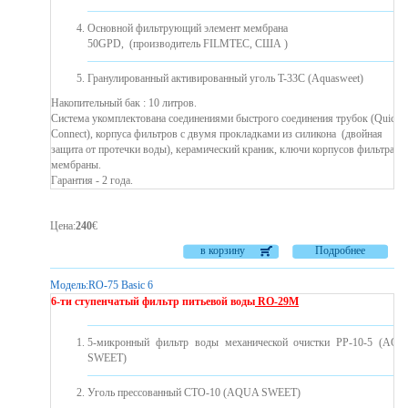
Основной фильтрующий элемент мембрана
50GPD, (производитель FILMTEC, США )
Гранулированный активированный уголь T-33C (Aquasweet)
Накопительный бак : 10 литров.
Система укомплектована соединениями быстрого соединения трубок (Quick
Connect), корпуса фильтров с двумя прокладками из силикона ​​(двойная
защита от протечки воды), керамический краник, ключи корпусов фильтра и
мембраны.
Гарантия - 2 года.
Цена
:
240
€
в корзину
Подробнее
Модель:
RO-75 Basic 6
6-ти ступенчатый фильтр питьевой воды
RO-29M
5-микронный фильтр воды механической очистки PP-10-5 (AQ
SWEET)
Уголь прессованный CTO-10 (AQUA SWEET)