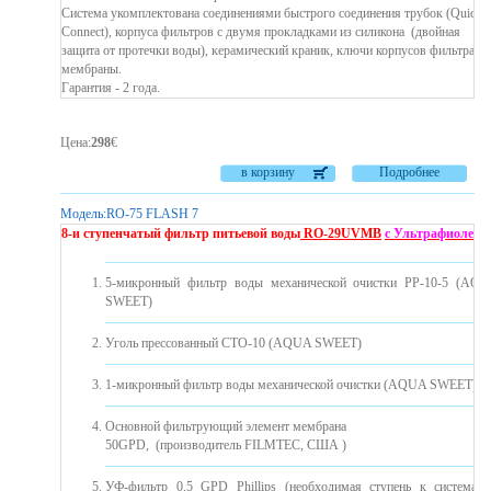
Система укомплектована соединениями быстрого соединения трубок (Quick
Connect), корпуса фильтров с двумя прокладками из силикона ​​(двойная
защита от протечки воды), керамический краник, ключи корпусов фильтра и
мембраны.
Гарантия - 2 года.
Цена
:
298
€
в корзину
Подробнее
Модель:
RO-75 FLASH 7
8-и ступенчатый фильтр питьевой воды
RO-29UVМB
с Ультрафиолето
5-микронный фильтр воды механической очистки PP-10-5 (AQ
SWEET)
Уголь прессованный CTO-10 (AQUA SWEET)
1-микронный фильтр воды механической очистки (AQUA SWEET)
Основной фильтрующий элемент мембрана
50GPD, (производитель FILMTEC, США )
УФ-фильтр 0,5 GPD Phillips (необходимая ступень к системам