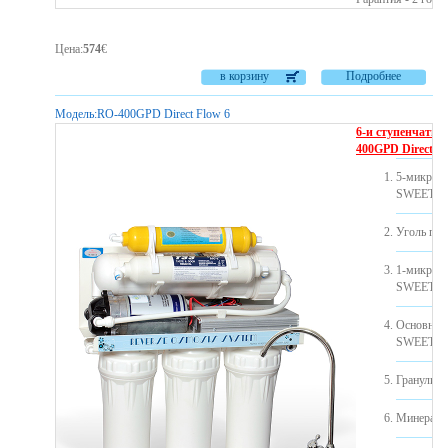
Цена
:
574
€
в корзину
Подробнее
Модель:
RO-400GPD Direct Flow 6
6-и ступенчатый
400GPD Direct Fl
5-микрон
SWEET)
Уголь пр
1-микрон
SWEET)
Основно
SWEET).
Гранулиро
Минерализ