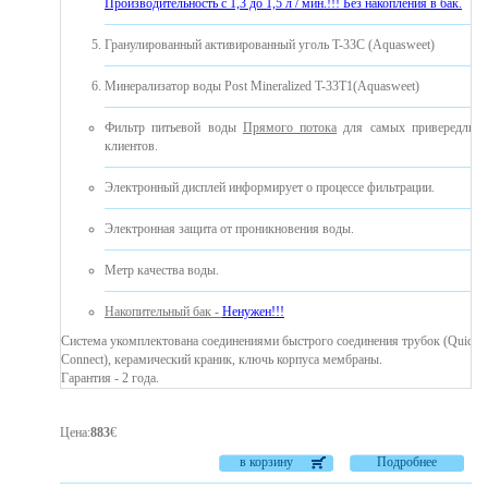
Производительность с 1,3 до 1,5 л / мин.!!! Без накопления в бак.
Гранулированный активированный уголь T-33C (Aquasweet)
Минерализатор воды Post Mineralized T-33T1(Aquasweet)
Фильтр питьевой воды
Прямого потока
для самых привередлив
клиентов.
Электронный дисплей информирует о процессе фильтрации.
Электронная защита от проникновения воды.
Mетр качества воды.
Накопительный бак -
Ненужен!!!
Система укомплектована соединениями быстрого соединения трубок (Quick
Connect), керамический краник, ключь корпуса мембраны.
Гарантия - 2 года.
Цена
:
883
€
в корзину
Подробнее