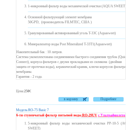
1-микронный фильтр воды механической очистки (AQUA SWEET)
Основной фильтрующий элемент мембрана
50GPD, (производитель FILMTEC, США )
Гранулированный активированный уголь T-33C (Aquasweet)
Минерализатор воды Post Mineralized T-33T1(Aquasweet)
Накопительный бак : 10 литров.
Система укомплектована соединениями быстрого соединения трубок (Quick
Connect), корпуса фильтров с двумя прокладками из силикона ​​(двойная
защита от протечки воды), керамический краник, ключи корпусов фильтра и
мембраны.
Гарантия - 2 года.
Цена
:
250
€
в корзину
Подробнее
Модель:
RO-75 Basic 7
6-ти ступенчатый фильтр питьевой воды
RO-29UV
с Ультрафиолетом
5-микронный фильтр воды механической очистки PP-10-5 (AQ
SWEET)