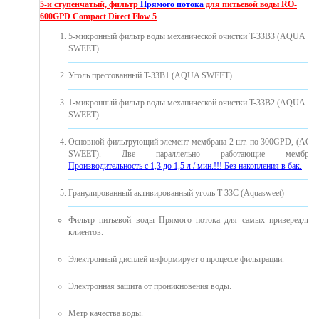
5-и ступенчатый, фильтр
Прямого потока
для питьевой воды
RO-
600GPD Compact Direct Flow 5
5-микронный фильтр воды механической очистки T-33B3 (AQUA
SWEET)
Уголь прессованный T-33B1 (AQUA SWEET)
1-микронный фильтр воды механической очистки T-33B2 (AQUA
SWEET)
Основной фильтрующий элемент мембрана 2 шт. по 300GPD, (AQ
SWEET). Две параллельно работающие мембраны
Производительность с 1,3 до 1,5 л / мин.!!! Без накопления в бак.
Гранулированный активированный уголь T-33C (Aquasweet)
Фильтр питьевой воды
Прямого потока
для самых привередлив
клиентов.
Электронный дисплей информирует о процессе фильтрации.
Электронная защита от проникновения воды.
Mетр качества воды.