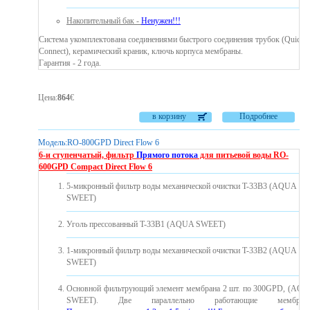
Накопительный бак -
Ненужен!!!
Система укомплектована соединениями быстрого соединения трубок (Quick
Connect), керамический краник, ключь корпуса мембраны.
Гарантия - 2 года.
Цена
:
864
€
в корзину
Подробнее
Модель:
RO-800GPD Direct Flow 6
6-и ступенчатый, фильтр
Прямого потока
для питьевой воды
RO-
600GPD Compact Direct Flow 6
5-микронный фильтр воды механической очистки T-33B3 (AQUA
SWEET)
Уголь прессованный T-33B1 (AQUA SWEET)
1-микронный фильтр воды механической очистки T-33B2 (AQUA
SWEET)
Основной фильтрующий элемент мембрана 2 шт. по 300GPD, (AQ
SWEET). Две параллельно работающие мембраны