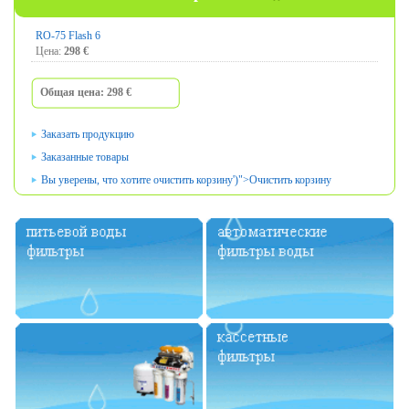
RO-75 Flash 6
Цена
:
298
€
Общая
цена:
298
€
Заказать продукцию
Заказанные товары
Вы уверены, что
хотите очистить
корзину
')">
Очистить корзину