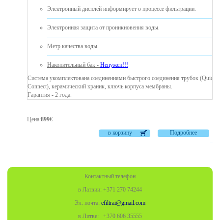
Электронный дисплей информирует о процессе фильтрации.
Электронная защита от проникновения воды.
Mетр качества воды.
Накопительный бак -
Ненужен!!!
Система укомплектована соединениями быстрого соединения трубок (Quick
Connect), керамический краник, ключь корпуса мембраны.
Гарантия - 2 года.
Цена
:
899
€
в корзину
Подробнее
Контактный телефон
в Латвии: +371 270 74244
Эл. почта:
efiltrai@gmail.com
в Литве: +370
606 35555