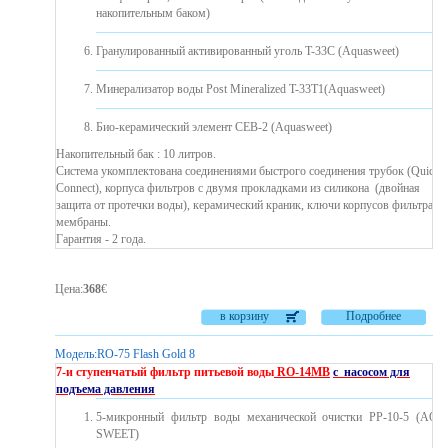
накопительным баком)
Гранулированный активированный уголь T-33C (Aquasweet)
Минерализатор воды Post Mineralized T-33T1(Aquasweet)
Био-керамический элемент CEB-2 (Aquasweet)
Накопительный бак : 10 литров.
Система укомплектована соединениями быстрого соединения трубок (Quick
Connect), корпуса фильтров с двумя прокладками из силикона ​​(двойная
защита от протечки воды), керамический краник, ключи корпусов фильтра и
мембраны.
Гарантия - 2 года.
Цена
:
368
€
в корзину
Подробнее
Модель:
RO-75 Flash Gold 8
7-и ступенчатый фильтр питьевой воды
RO-14MB
с насосом для
подъема давления
5-микронный фильтр воды механической очистки PP-10-5 (AQ
SWEET)