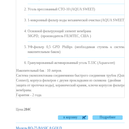
Уголь прессованный CTO-10 (AQUA SWEET)
1-микронный фильтр воды механической очистки (AQUA SWEET)
Основной фильтрующий элемент мембрана
50GPD, (производитель FILMTEC, США )
УФ-фильтр 0,5 GPD Phillips (необходимая ступень к системам
накопительным баком)
Гранулированный активированный уголь T-33C (Aquasweet)
Накопительный бак : 10 литров.
Система укомплектована соединениями быстрого соединения трубок (Quick
Connect), корпуса фильтров с двумя прокладками из силикона ​​(двойная
защита от протечки воды), керамический краник, ключи корпусов фильтра и
мембраны.
Гарантия - 2 года.
Цена
:
284
€
в корзину
Подробнее
Модель:
RO-75 BASIC 8 GOLD