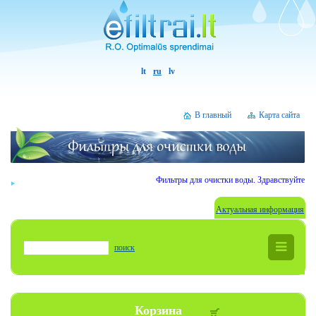
lt
ru
lv
В главный
Карта сайта
Фильтры для очистки воды. Здравствуйте Уважае
Актуальная информация
поиск
Корзина