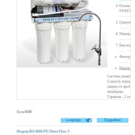
Основно
SWEET).
Гранулиро
Минерализ
Био-керам
Фильтр п
Накопител
Система укомплек
Connect), корпуса
защита от протеч
мембраны.
Гарантия - 2 года.
Цена
:
610
€
в корзину
Подробнее
Модель:
RO-800GPD Direct Flow 5