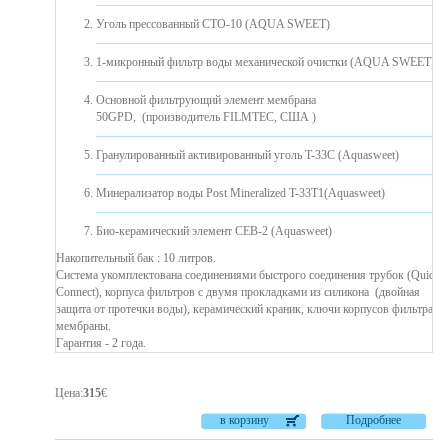
Уголь прессованный CTO-10 (AQUA SWEET)
1-микронный фильтр воды механической очистки (AQUA SWEET)
Основной фильтрующий элемент мембрана
50GPD, (производитель FILMTEC, США )
Гранулированный активированный уголь T-33C (Aquasweet)
Минерализатор воды Post Mineralized T-33T1(Aquasweet)
Био-керамический элемент CEB-2 (Aquasweet)
Накопительный бак : 10 литров.
Система укомплектована соединениями быстрого соединения трубок (Quick
Connect), корпуса фильтров с двумя прокладками из силикона ​​(двойная
защита от протечки воды), керамический краник, ключи корпусов фильтра и
мембраны.
Гарантия - 2 года.
Цена
:
315
€
в корзину
Подробнее