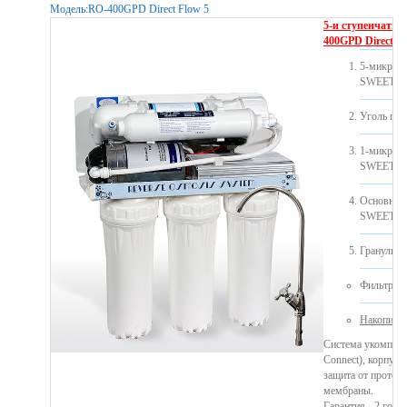
Модель:
RO-400GPD Direct Flow 5
5-и ступенчатый
400GPD Direct Fl
5-микрон
SWEET)
Уголь пр
1-микрон
SWEET)
Основно
SWEET).
Гранулиро
Фильтр п
Накопител
Система укомплек
Connect), корпуса
защита от протеч
мембраны.
Гарантия - 2 года.