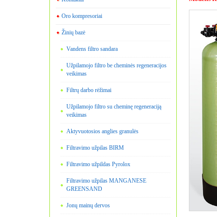
Oro kompresoriai
Žinių bazė
Vandens filtro sandara
Užpilamojo filtro be cheminės regeneracijos
veikimas
Filtrų darbo rėžimai
Užpilamojo filtro su cheminę regeneraciją
veikimas
Aktyvuotosios anglies granulės
Filtravimo užpilas BIRM
Filtravimo užpildas Pyrolox
Filtravimo užpilas MANGANESE
GREENSAND
Jonų mainų dervos