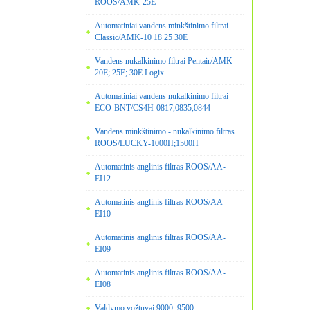
ROOS/AMK-25E
Automatiniai vandens minkštinimo filtrai
Classic/AMK-10 18 25 30E
Vandens nukalkinimo filtrai Pentair/AMK-
20E; 25E; 30E Logix
Automatiniai vandens nukalkinimo filtrai
ECO-BNT/CS4H-0817,0835,0844
Vandens minkštinimo - nukalkinimo filtras
ROOS/LUCKY-1000H;1500H
Automatinis anglinis filtras ROOS/AA-
EI12
Automatinis anglinis filtras ROOS/AA-
EI10
Automatinis anglinis filtras ROOS/AA-
EI09
Automatinis anglinis filtras ROOS/AA-
EI08
Valdymo vožtuvai 9000, 9500