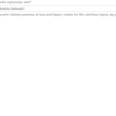
udos regeneracijos metu*
ikotarpis (mėnesiais)
rodyti vidutiniai parametrai, jie kinta atsižvelgiant į vandens bei filtro užterštumo laipsnį, taip 