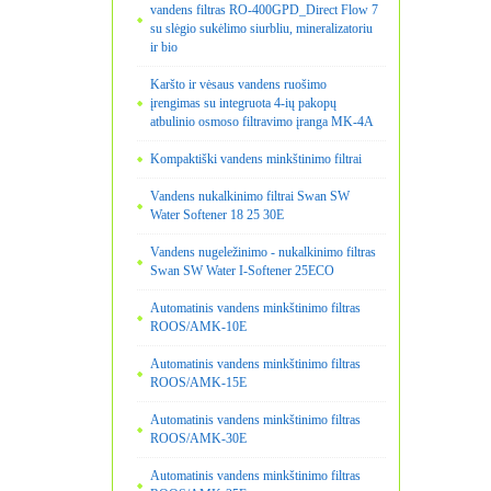
vandens filtras RO-400GPD_Direct Flow 7
su slėgio sukėlimo siurbliu, mineralizatoriu
ir bio
Karšto ir vėsaus vandens ruošimo
įrengimas su integruota 4-ių pakopų
atbulinio osmoso filtravimo įranga MK-4A
Kompaktiški vandens minkštinimo filtrai
Vandens nukalkinimo filtrai Swan SW
Water Softener 18 25 30E
Vandens nugeležinimo - nukalkinimo filtras
Swan SW Water I-Softener 25ECO
Automatinis vandens minkštinimo filtras
ROOS/AMK-10E
Automatinis vandens minkštinimo filtras
ROOS/AMK-15E
Automatinis vandens minkštinimo filtras
ROOS/AMK-30E
Automatinis vandens minkštinimo filtras