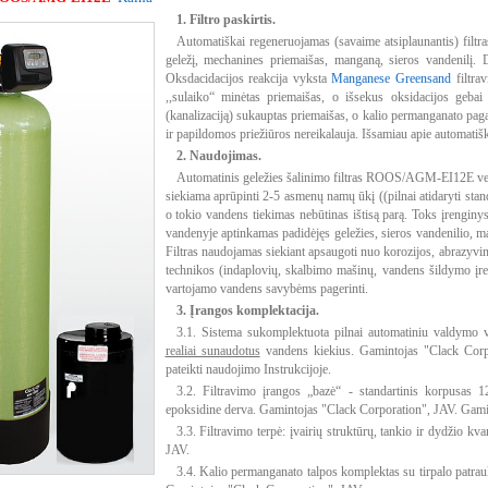
1. Filtro paskirtis.
Automatiškai regeneruojamas (savaime atsiplaunantis) filtr
geležį, mechanines priemaišas, manganą, sieros vandenilį. D
Oksdacidacijos reakcija vyksta
Manganese Greensand
filtrav
,,sulaiko“ minėtas priemaišas, o išsekus oksidacijos gebai 
(kanalizaciją) sukauptas priemaišas, o kalio permanganato pag
ir papildomos priežiūros nereikalauja. Išsamiau apie automatišk
2. Naudo
jimas.
Automatinis geležies šalinimo filtras ROOS/AGM-EI12E v
siekiama aprūpinti 2-5 asmenų namų ūkį ((pilnai atidaryti stan
o tokio vandens tiekimas nebūtinas ištisą parą. Toks įrengin
vandenyje aptinkamas padidėjęs geležies, sieros vandenilio,
Filtras naudojamas siekiant apsaugoti nuo korozijos, abrazyvin
technikos (indaplovių, skalbimo mašinų, vandens šildymo įre
vartojamo vandens savybėms pagerinti.
3. Įrangos komplektacija.
3.1. Sistema sukomplektuota pilnai automatiniu valdymo
realiai sunaudotus
vandens kiekius. Gamintojas "Clack Corpo
pateikti naudojimo Instrukcijoje.
3.2. Filtravimo įrangos „bazė“ - standartinis korpusas 12
epoksidine derva. Gamintojas "Clack Corporation", JAV. Gamin
3.3. Filtravimo terpė: įvairių struktūrų, tankio ir dydžio kva
JAV.
3.4. Kalio permanganato talpos komplektas su tirpalo patr