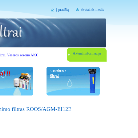
Į pradžią
Svetainės medis
Aktuali informacija
Vasaros sezono AKCIJOS. Gerbiami lankytojai, prieš užsisakydami vandens filtravimo įrenginį sus
žinimo filtras ROOS/AGM-EI12E