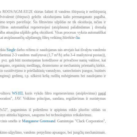
as ROOS/AGM-EI12E skirtas šalinti iš vandens ištirpusią ir neištirpusią
vivalentė (ištirpusi) geležis oksiduojama kalio permanganato pagalba.
imo terpės paviršiuje. Šis filtravimo užpildas ne tik oksiduoja, tačiau ir
filtras automatiškai regeneruojasi (atsiplauna) pašalindamas į drenažą
alba atnaujina užpildo gebą oksiduoti. Visas procesas vyksta automatiškai
ai atsiplaunančių užpilamųjų filtrų veikimą žiūrėkite
čia.
eikia
Single
darbo režimu ir naudojamas tais atvejais kai išvalytu vandeniu
dartiniai 2-3 vandens maišytuvai (1,7 m³/h) arba 3-4 maišytuvai pusiau)),
ys pvz. gali būti montuojamas kotedžuose ar privačiose namų valdose, kai
 mangano, organinių medžiagų, drumstumo ar mechaninių priemaišų kiekis.
io susidėvėjimo ir priešlaikinių vamzdyno, santechninės įrangos, buitinės
ngimų) gedimų, t.p. užkirsti kelią rudžių nubėgimams bei naudojamo ir
 vožtuvu
WS1EI
, kuris vykdo filtro regeneravimus (atsiplovimus)
pagal
ration", JAV. Veikimo principas, sandara, reguliavimas ir nustatymas
x52'', pagamintas iš polietileno ir apipintas stiklo pluošto siūlais su
ys atitinka higienos, saugumo bei technologinius reikalavimus.
rcinis smėlis ir
Manganese Greensand
. Gamintojas "Clack Corporation",
aukimo-užpylimo, vandens perpylimo apsaugos, bei jungčių mechanizmais.