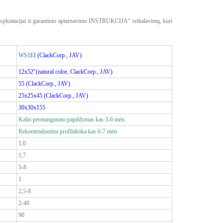
sploatacijai ir garantinio aptarnavimo INSTRUKCIJA“ reikalavimų, kuri
WS1EI
(ClackCorp., JAV)
12x52"(natural color,
ClackCorp., JAV)
55
(ClackCorp., JAV)
25x25x45
(ClackCorp., JAV)
30x30x155
Kalio permanganato papildymas kas 3-6 mėn.
Rekomenduotina profilaktika kas 6-7 mėn.
1,0
1,7
5-8
1
2,5-8
2-40
90