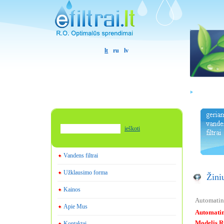
lt
ru
lv
ieškoti
Vandens filtrai
Užklausimo forma
Žini
Kainos
Automatin
Apie Mus
Automatin
Modelis
R
Kontaktai