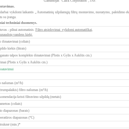
Gamintojas "Clack Corporation", JAV.
ontavimas.
arbai vykdomi laikantis „ Automatinių užpilamųjų filtrų montavimo, nustatymo, paleidimo ek
tu su įranga.
niai techniniai duomenys.
vas - pilnai automatinis.
Filtro atsiplovimai vykdomi automatiškai
,
 sunaudotą vandens kiekį.
o išmatavimai (coliais)
ildo kiekis (litrais)
anato talpos komplekto išmatavimai (Plotis x Gylis x Aukštis cm.)
vimai (Plotis x Gylis x Aukštis cm.)
loatavimui
ro našumas (m³/h)
rumpalaikis) filtro našumas (m³/h)
omendacija keisti filtravimo užpildą (metais)
metras (coliais)
io diapazonas (barais)
eratūros diapazonas (ºC)
 trukmė (min.)*