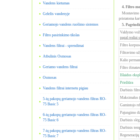
Vandens kietumas
4. Filtro m
Montavimo d
Geležis vandenyje
pristatoma kar
Geriamojo vandens ruošimo sistemos
5. Pagrindi
Valdymo vožtu
Filtro pasirinkimo tikslas
pagal realiai
Filtro korpus
Vandens filtrai - sprendimai
Filtravimo užp
Atbulinis Osmosas
Kalio permang
Geriamo vandens filtrai
Filtro išmata
Išlaidos eksp
Osmosas
Priežiūra
Vandens filtrai internetu pigiau
Darbinis filt
Maksimalus (t
5-ių pakopų geriamojo vandens filtras RO-
75 Basic 5
Gamintojo rek
Pajungimo dia
6-ių pakopų geriamojo vandens filtras RO-
75 Basic 6
Darbinis slėg
Darbinis temp
7-ių pakopų geriamojo vandens filtras RO-
Regeneracijų
75 Basic 7