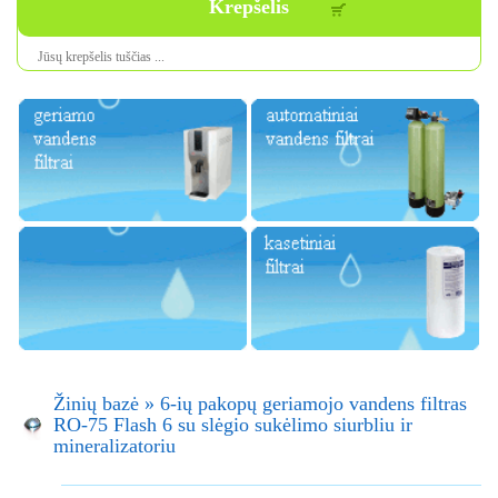
Krepšelis
Jūsų krepšelis tuščias ...
Žinių bazė
»
6-ių pakopų geriamojo vandens filtras
RO-75 Flash 6 su slėgio sukėlimo siurbliu ir
mineralizatoriu