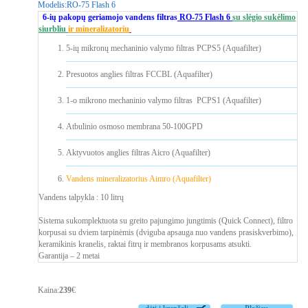
Modelis:
RO-75 Flash 6
6-ių pakopų geriamojo vandens filtras
RO-75 Flash 6
su slėgio sukėlimo
siurbliu
ir mineralizatoriu
5-ių mikronų mechaninio valymo filtras PCPS5 (Aquafilter)
Presuotos anglies filtras FCCBL (Aquafilter)
1-o mikrono mechaninio valymo filtras PCPS1 (Aquafilter)
Atbulinio osmoso membrana 50-100GPD
Aktyvuotos anglies filtras Aicro (Aquafilter)
Vandens mineralizatorius Aimro (Aquafilter)
Vandens talpykla : 10 litrų
Sistema sukomplektuota su greito pajungimo jungtimis (Quick Connect), filtro
korpusai su dviem tarpinėmis (dviguba apsauga nuo vandens prasiskverbimo),
keramikinis kranelis, raktai fitrų ir membranos korpusams atsukti.
Garantija – 2 metai
Kaina:
239
€