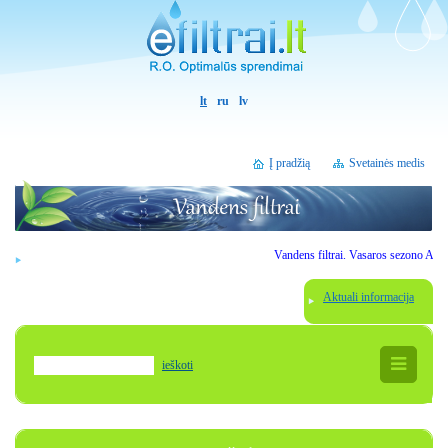
lt
ru
lv
Į pradžią
Svetainės medis
Vandens filtrai. Vasaros sezono AKCIJ
Aktuali informacija
ieškoti