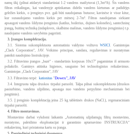
namų ūkį (pilnai atidaryti standartiniai 1-2 vandens maišytuvai (1,3m³/h). Šis vandens
filtras reikalingas, kai vandenyje aptinkamas didelis vandens kietumas ar padidėjęs
geležies kiekis, o įrenginys pvz. gali būti naudojamas butuose, kavinėse ir visur kitur,
kur sunaudojamo vandens kiekis per mėnesį 2-7m³. Filtras naudojamas siekiant
apsaugoti vandens šildymo įrenginius (katilus, boilerius, dujines kolonėles), santechninę
įrangą, buitinę techniką (indaploves, skalbimo mašinas, vandens šildymo įrengimius) t.p.
naudojamo vandens savybėms pagerinti.
3. Įrangos komplektacija.
3.1. Sistema sukomplektuota automatiniu valdymo vožtuvu
WSICI
. Gamintojas
„Clack Corporation“, JAV. Veikimo principas, sandara, reguliavimas ir nustatymas
pateikti naudojimo Instrukcijoje.
3.2. Filtravimo įrangos „bazė“ - standartinis korpusas 10x17'' pagamintas iš armuoto
poliakrilo. Gaminys atitinka higienos, saugumo bei technologinius reikalavimus.
Gamintojas „Clack Corporation“, JAV
Dowex", JAV
3.3. Filtravimo terpė:
kationitas
"
3.4. Integruota talpa druskos tirpalui paruošti. Talpa pilnai sukomplektuota (druskos
pasiurbimo, vandens užpilimo, apsauga nuo vandens perpylimo mechanizmais bei
jungtimis).
3.5. Į įrenginio komplektaciją įeina 25 kg tabletinės drukos (NaCl.), regenaraciniam
tirpalui paruošti.
4. Filtro montavimas.
Montavimo darbai vykdomi laikantis „Automatinių užpilamųjų filtrų montavimo,
nustatymo, paleidimo eksploatacijai ir garantinio aptarnavimo INSTRUKCIJA“
reikalavimų, kuri pristatoma kartu su įranga.
5. Pagrindiniai techniniai duomenys.