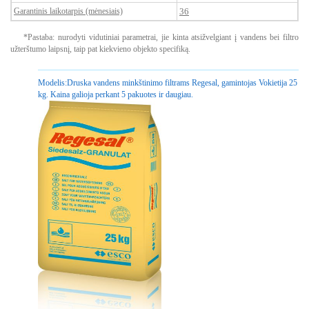
Garantinis laikotarpis (mėnesiais)
36
*Pastaba: nurodyti vidutiniai parametrai, jie kinta atsižvelgiant į vandens bei filtro
užterštumo laipsnį, taip pat kiekvieno objekto specifiką.
Modelis:
Druska vandens minkštinimo filtrams Regesal, gamintojas Vokietija 25
kg. Kaina galioja perkant 5 pakuotes ir daugiau.