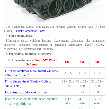
3.6. Papildomai galima komplektacija su nevalyto vandens apėjimo linija (By-Pass
sklendė),
"Clack Corporation", JAV.
4. Filtro montavimas.
Montavimo darbai vykdomi laikantis „Automatinių užpilamūjų filtų montavimo,
nustatymo, paleidimo eksploatacijai ir garantinio aptarnavimo INSTRUKCIJA“
reikalavimų, kuri pristatoma kartu su įranga.
5. Pagrindiniai techniniai duomenys.
Swan SW Water
Techniniai duomenys
18E
25E
30E
Softener
Filtro tinkamumas sunaudojant vandens
2 - 15
4 - 25
6 - 30
kūbais per 1 mėn.
*
Filtro išmatavimai (Plotis x Gylis x
32 x 52 x
32 x 52 x
32 x 52 x
Aukštis cm.)
120
120
120
Fitravimo užpildo kiekis litrais
18
25
30
Išlaidos eksploatavimui, regeneracinės
4-12
4-12
4-12
mėn.
mėn.
mėn.
druskos papildymas