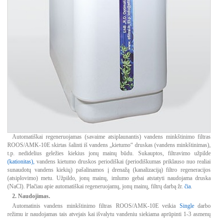
Automatiškai regeneruojamas (savaime atsiplaunantis) vandens minkštinimo filtras
ROOS/AMK-10E skirtas šalinti iš vandens „kietumo“ druskas (vandens minkštinimas),
t.p. nedidelius geležies kiekius jonų mainų būdu. Sukauptos, filtravimo užpilde
(kationitas),
vandens kietumo druskos periodiškai (periodiškumas priklauso nuo realiai
sunaudotų vandens kiekių) pašalinamos į drenažą (kanalizaciją) filtro regeneracijos
(atsiplovimo) metu. Užpildo, jonų mainų, imlumo gebai atstatyti naudojama druska
(NaCl). Plačiau apie automatiškai regeneruojamų, jonų mainų, filtrų darbą žr.
čia
.
2. Naudojimas.
Automatinis vandens minkštinimo filtras ROOS/AMK-10E veikia
Single
darbo
režimu ir naudojamas tais atvejais kai išvalytu vandeniu siekiama aprūpinti 1-3 asmenų