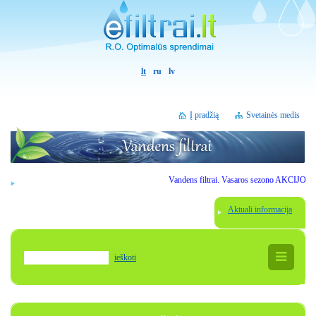
lt
ru
lv
Į pradžią
Svetainės medis
Vandens filtrai. Vasaros sezono AKCIJOS. Gerbiami 
Aktuali informacija
ieškoti