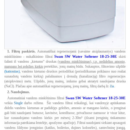
1. Filtrų paskirtis.
Automatiškai regeneruojami (savaime atsiplaunantys) vandens
Swan SW Water Softener 18-25-30E
minkštinimo - nukalkinimo filtrai
skirti
šalinti iš vandens „kietumo“ druskas
(vandens minkštinimas), t.p. nedidelius amonio,
mangano bei geležies kiekių
perteklius, jonų mainų būdu. Sukauptos, filtravimo užpilde
(kationitas)
,
vandens kietumo druskos periodiškai (periodiškumas priklauso nuo realiai
sunaudotų vandens kiekių) pašalinamos į drenažą (kanalizaciją) filtro regeneracijos
(atsiplovimo) metu. Užpildo, jonų mainų, imlumo gebai atstatyti naudojama druska
(NaCl). Plačiau apie automatiškai regeneruojamų, jonų mainų, filtrų darbą žr.
čia.
2. Naudojimas.
Swan SW Water Softener 18-25-30E
Automatiniai vandens minkštinimo filtrai
veikia
Single
darbo režimu. Šie vandens filtrai reikalingi, kai vandenyje aptinkamas
didelis vandens kietumas ar padidėjęs geležies, amonio ar mangano kiekis, o įrenginai
gali būti naudojami butuose, kavinėse, kotedžuose, privačiuose namuose ir visur kitur,
kur sunaudojamo vandens kiekis per mėnesį 2-30m³ (išsami įrenginių tinkamumo
informacija pateikiama lentelėje, aprašymo apačioje). Filtrai naudojami siekiant apsaugoti
vandens šildymo įrenginius (katilus, boilerius, dujines kolonėles), santechninę įrangą,