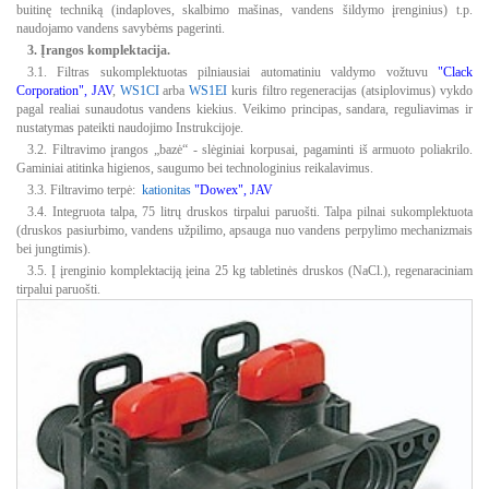
buitinę techniką (indaploves, skalbimo mašinas, vandens šildymo įrenginius) t.p.
naudojamo vandens savybėms pagerinti.
3. Įrangos komplektacija.
3.1. Filtras sukomplektuotas pilniausiai automatiniu valdymo vožtuvu
"Clack
Corporation", JAV
,
WS1CI
arba
WS1EI
kuris filtro regeneracijas (atsiplovimus) vykdo
pagal realiai sunaudotus vandens kiekius. Veikimo principas, sandara, reguliavimas ir
nustatymas pateikti naudojimo Instrukcijoje.
3.2. Filtravimo įrangos „bazė“ - slėginiai korpusai, pagaminti iš armuoto poliakrilo.
Gaminiai atitinka higienos, saugumo bei technologinius reikalavimus.
3.3. Filtravimo terpė:
kationitas
"Dowex", JAV
3.4. Integruota talpa, 75 litrų druskos tirpalui paruošti. Talpa pilnai sukomplektuota
(druskos pasiurbimo, vandens užpilimo, apsauga nuo vandens perpylimo mechanizmais
bei jungtimis).
3.5. Į įrenginio komplektaciją įeina 25 kg tabletinės druskos (NaCl.), regenaraciniam
tirpalui paruošti.