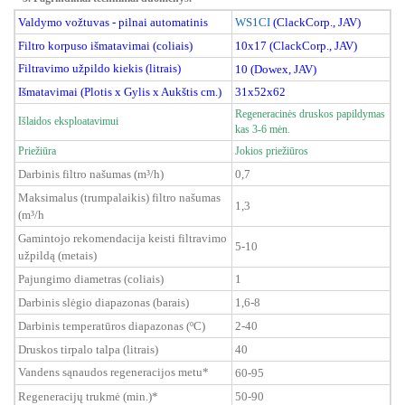
Valdymo vožtuvas - pilnai automatinis
WS1CI
(ClackCorp., JAV)
Filtro korpuso išmatavimai (coliais)
10x17
(ClackCorp., JAV)
Filtravimo užpildo kiekis (litrais)
10 (
Dowex, JAV
)
Išmatavimai (Plotis x Gylis x Aukštis cm.)
3
1x52x62
Regeneracinės druskos papildymas
Išlaidos eksploatavimui
kas 3-6 mėn.
Priežiūra
Jokios priežiūros
Darbinis filtro našumas (m³/h)
0,7
Maksimalus (trumpalaikis) filtro našumas
1,3
(m³/h
Gamintojo rekomendacija keisti filtravimo
5-10
užpildą (metais)
Pajungimo diametras (coliais)
1
Darbinis slėgio diapazonas (barais)
1,6-8
Darbinis temperatūros diapazonas (ºC)
2-40
Druskos tirpalo talpa (litrais)
40
Vandens sąnaudos regeneracijos metu*
60-95
Regeneracijų trukmė (min.)*
50-90