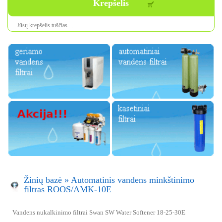
Krepšelis
Jūsų krepšelis tuščias ...
Žinių bazė
»
Automatinis vandens minkštinimo
filtras ROOS/AMK-10E
Vandens nukalkinimo filtrai Swan SW Water Softener 18-25-30E