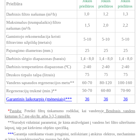
Jokios
Jokios
Jokios
Priežiūra
priežiūros
priežiūros
priežiūros
1,0
1,2
1,3
Darbinis filtro našumas (m³/h)
Maksimalus (trumpalaikis) filtro
1,5
2,0
2,2
našumas (m³/h
Gamintojo rekomendacija keisti
5-10
5-10
5-10
filtravimo užpildą (metais)
Pajungimo diametras (mm.)
25
25
25
Darbinis slėgio diapazonas (barais)
1,4 - 8,0
1,4 - 8,0
1,4 - 8,0
Darbinis temperatūros diapazonas (ºC)
2-40
2-40
2-40
75
75
Druskos tirpalo talpa (litrais)
75
Vandens sąnaudos regeneracijos metu**
60-70
80-120
100-160
50-70
60-80
70-90
Regeneracijų trukmė (min.)**
Garantinis laikotarpis (mėnesiais)***
36
36
36
*
Pastaba:
Peteikti filtrų tinkamumo rodikliai, kai vandenyje
Bendrasis vandens
kietumas 6-7 mg-ekv/ltr. arba 3-3,5 mmol/ltr.
**Nurodyti vidutiniai parametrai, jie kinta atsižvelgiant į vandens bei filtro užterštumo
laipsnį, taip pat kiekvieno objekto specifiką.
***
Garantija suteikiama visam įrenginiui, neišskiriant į atskirus elektros, mechaninius
ar kitus komplektuojančius mazgus bei dalis.