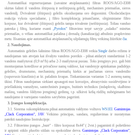
Automatiškai regeneruojamas (savaime atsiplaunantis) filtras ROOS/AGO-EI08
skirtas šalinti iš vandens ištirpusią ir neištirpusią geležį, mechanines priemaišas, sieros
vandenilį. Dvivalentė (ištirpusi) geležis oksiduojama oro deguonimi. Oksdacidacijos
reakcija vyksta specialiame, į filtro komplektacją įeinančiame, slėgiminiame filtro
korpuse, kur dvivalentė (ištirpusi) geležis tampa trivalente (neištirpusia). Toliau vanduo
patenka į filtrą, kuriame esanti
„Pyrolox“
filtravimo terpė savyje „sulaiko“ minėtas
priemaišas, o vėliau automatiškai pašalina į drenažą (kanalizaciją) atbulinio praplovimo
metu. Išsamiau apie automatiškai atsiplaunančių užpilamųjų filtrų veikimą žiūrėkite
čia
.
2. Naudojimas.
Automatinis geležies šalinimo filtras ROOS/AGO-EI08 veikia
Single
darbo režimu ir
naudojamas tais atvejais kai išvalyto vandens poreikis - pilnai atidaryti standartiniai 1-2
vandens maišytuvai (0,9 m³/h) arba 2-3 maišytuvai pusiau. Toks įrenginys pvz. gali būti
montuojamas kotedžose ar privačiose namų valdose, kai vandenyje aptinkamas padidėjęs
geležies, drumstumo, mechaninių priemaišų kiekis ar jaučiamas sieros vandenilio
(supuvusio kiaušinio) ar kt. pašalinis kvapas. Tinkamiausias variantas 1-2 asmenų namų
ūkiui. Filtras naudojamas siekiant apsaugoti nuo korozijos, abrazyvinio susidėvėjimo ir
priešlaikinių vamzdyno, santechninės įrangos, buitinės technikos (indaplovių, skalbimo
mašinų, vandens šildymo įrengimų) gedimų, t.p. užkirsti kelią rūdžių nubėgimams bei
naudojamo ir vartojamo vandens savybėms pagerinti.
3. Įrangos komplektacija.
3.1. Sistema sukomplektuota pilnai automatiniu valdymo vožtuvu
WS1EI
.
Gamintojas
„Clack Corporation“, JAV
. Veikimo principas, sandara, reguliavimas ir nustatymas
pateikti naudojimo Instrukcijoje.
3.2. Filtravimo įrangos „bazė“ - filtro korpusai 8x44'' ( 2vnt.) pagaminti iš polietileno
ir apipinti stiklo pluošto siūlais su epoksidine derva.
Gamintojas „Clack Corporation“
,