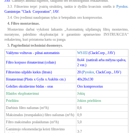
JAV
. Gaminys atitinka higienos, saugumo bei technologinius reikalavimus.
3.3. Filtravimo terpė: įvairių struktūrų, tankio ir dydžio kvarcinis smėlis ir
Pyrolox.
Gamintojas "Clack
Corporation“
,
JAV.
3.4. Oro įvedimui naudojamas tylus ir betepalinis oro kompresorius.
4. Filtro montavimas.
Montavimo darbai vykdomi laikantis „Automatinių užpilamųjų filtrų montavimo,
nustatymo, paleidimo eksploatacijai ir garantinio aptarnavimo INSTRUKCIJA“
reikalavimų, kuri pristatoma kartu su įranga.
5. Pagrindiniai techniniai duomenys.
Valdymo vožtuvas - pilnai automatinis
WS1EI
(ClackCorp., JAV)
8x44
(natūrali arba mėlyna spalva,
Filtro korpuso išmatavimai (coliais)
2 vnt.
)
Filtravimo užpildo kiekis (litrais)
20
(
Pyrolox,
ClackCorp., JAV)
Išmatavimai (Plotis x Gylis x Aukštis cm.)
40x20x130
Geležies oksidavimo būdas - oras
Oro kompresorius
Išlaidos eksploatavimui
Jokių
Priežiūra
Jokios priežiūros
Darbinis filtro našumas (m³/h)
0,6
Maksimalus (trumpalaikis) filtro našumas (m³/h)
0,9
Filtro maksimalus pralaidumas (m³/h)
5,0
Gamintojo rekomendacija keisti filtravimo
3-7