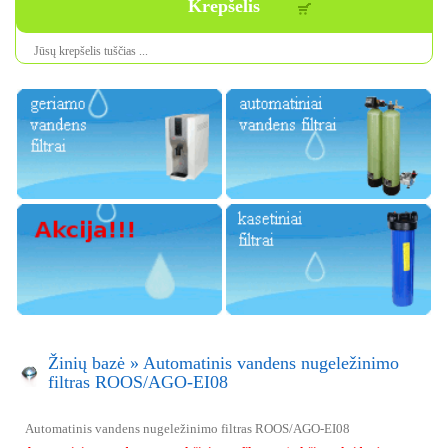
Krepšelis
Jūsų krepšelis tuščias ...
Žinių bazė
»
Automatinis vandens nugeležinimo
filtras ROOS/AGO-EI08
Automatinis vandens nugeležinimo filtras ROOS/AGO-EI08