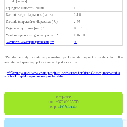
užpildą (metais)
Pajungimo diametras (coliais)
1
Darbinis slėgio diapazonas (barais)
2,5-8
Darbinis temperatūros diapazonas (ºC)
2-40
Regeneracijų trukmė (min.)*
10-12
Vandens sąnaudos regeneracijos metu*
150-190
Garantinis laikotarpis (mėnesiais)**
30
*Pastaba: nurodyti vidutiniai parametrai, jie kinta atsižvelgiant į vandens bei filtro
užterštumo laipsnį, taip pat kiekvieno objekto specifiką.
**Garantija suteikiama visam įrenginiui, neišskiriant į atskirus elektros, mechaninius
ar kitus komplektuojančius mazgus bei dalis.
Kreipkitės:
mob. +370 606 35555
el. p.
info@efiltrai.lt