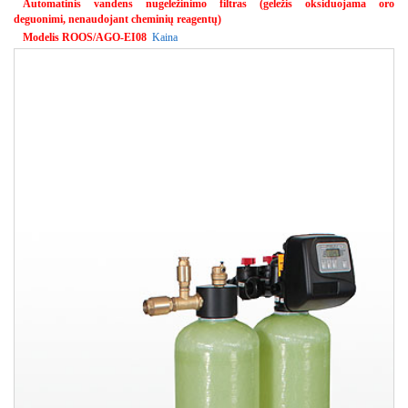
Automatinis vandens nugeležinimo filtras (geležis oksiduojama oro
deguonimi, nenaudojant cheminių reagentų)
Modelis ROOS/AGO-EI08
Kaina