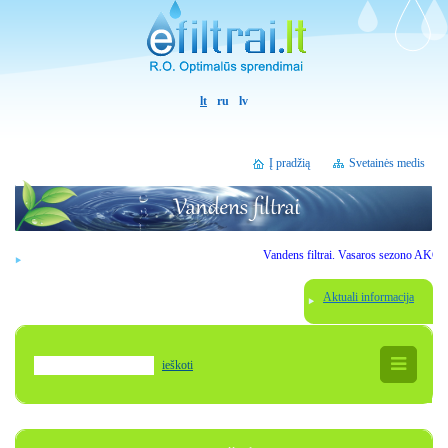
lt
ru
lv
Į pradžią
Svetainės medis
Vandens filtrai. Vasaros sezono AKCIJOS. 
Aktuali informacija
ieškoti