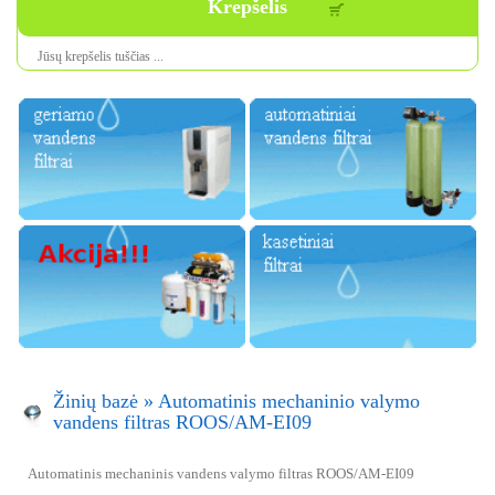
Krepšelis
Jūsų krepšelis tuščias ...
Žinių bazė
»
Automatinis mechaninio valymo
vandens filtras ROOS/AM-EI09
Automatinis mechaninis vandens valymo filtras ROOS/AM-EI09