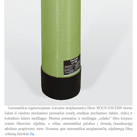
Automatiškai regeneruojamas (savaime atsiplaunantis) filtras ROOS/AM-EI09 skirtas
šalinti iš vandens mechanines priemaišas (smėlį, smulkias mechanines daleles, rūdis) ir
koloidines kilmės medžiagas. Minėtas priemaišas ir medžiagas „sulaiko“ filtro korpuse
esantis filtravimo užpildas, o vėliau automatiškai pašalina į drenažą (kanalizaciją)
atbulinio praplovimo metu. Išsamiau apie automatiškai atsiplaunančių užpilamųjų filtrų
veikimą žiūrėkite
čia
.