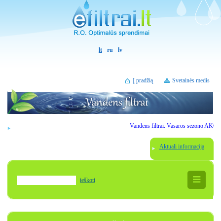
lt
ru
lv
Į pradžią
Svetainės medis
Vandens filtrai. Vasaros sezono AKCIJOS. 
Aktuali informacija
ieškoti