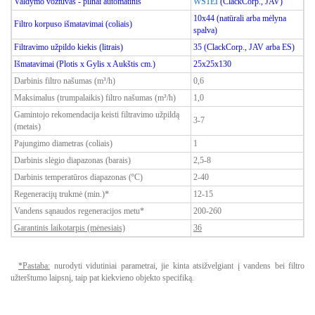
Valdymo vožtuvas - pilnai automatinis
WS1EI
(ClackCorp., JAV)
10x44
(natūrali arba mėlyna
Filtro korpuso išmatavimai (coliais)
spalva
)
Filtravimo užpildo kiekis (litrais)
35 (
ClackCorp., JAV
arba ES)
Išmatavimai (Plotis x Gylis x Aukštis cm.)
25x25x130
Darbinis filtro našumas (m³/h)
0,6
Maksimalus (trumpalaikis) filtro našumas (m³/h)
1,0
Gamintojo rekomendacija keisti filtravimo užpildą
3-7
(metais)
Pajungimo diametras (coliais)
1
Darbinis slėgio diapazonas (barais)
2,5-8
Darbinis temperatūros diapazonas (ºC)
2-40
Regeneracijų trukmė (min.)*
12-15
Vandens sąnaudos regeneracijos metu*
200-260
Garantinis laikotarpis (mėnesiais)
36
*Pastaba:
nurodyti vidutiniai parametrai, jie kinta atsižvelgiant į vandens bei filtro
užterštumo laipsnį, taip pat kiekvieno objekto specifiką.