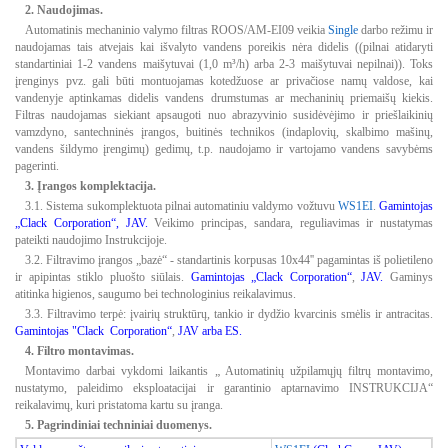
2.
Naudojimas.
Automatinis mechaninio valymo filtras ROOS/AM-EI09 veikia
Single
darbo režimu ir
naudojamas tais atvejais kai išvalyto vandens poreikis nėra didelis ((pilnai atidaryti
standartiniai 1-2 vandens maišytuvai (1,0 m³/h) arba 2-3 maišytuvai nepilnai)). Toks
įrenginys pvz. gali būti montuojamas kotedžuose ar privačiose namų valdose, kai
vandenyje aptinkamas didelis vandens drumstumas ar mechaninių priemaišų kiekis.
Filtras naudojamas siekiant apsaugoti nuo abrazyvinio susidėvėjimo ir priešlaikinių
vamzdyno, santechninės įrangos, buitinės technikos (indaplovių, skalbimo mašinų,
vandens šildymo įrengimų) gedimų, t.p. naudojamo ir vartojamo vandens savybėms
pagerinti.
3. Įrangos komplektacija.
3.1. Sistema sukomplektuota pilnai automatiniu valdymo vožtuvu
WS1EI
.
Gamintojas
„Clack Corporation“, JAV.
Veikimo principas, sandara, reguliavimas ir nustatymas
pateikti naudojimo Instrukcijoje.
3.2. Filtravimo įrangos „bazė“ - standartinis korpusas 10x44'' pagamintas iš polietileno
ir apipintas stiklo pluošto siūlais.
Gamintojas „Clack Corporation“
,
JAV.
Gaminys
atitinka higienos, saugumo bei technologinius reikalavimus.
3.3. Filtravimo terpė: įvairių struktūrų, tankio ir dydžio kvarcinis smėlis ir antracitas.
Gamintojas "Clack
Corporation“
,
JAV
arba ES.
4. Filtro montavimas.
Montavimo darbai vykdomi laikantis „ Automatinių užpilamųjų filtrų montavimo,
nustatymo, paleidimo eksploatacijai ir garantinio aptarnavimo INSTRUKCIJA“
reikalavimų, kuri pristatoma kartu su įranga.
5. Pagrindiniai techniniai duomenys.