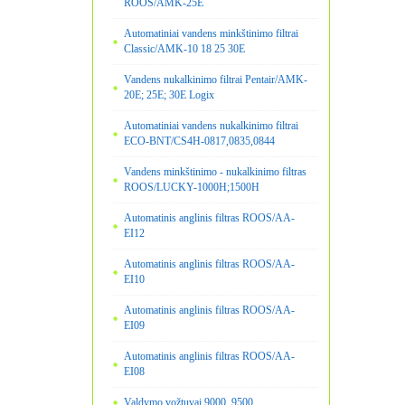
ROOS/AMK-25E
Automatiniai vandens minkštinimo filtrai
Classic/AMK-10 18 25 30E
Vandens nukalkinimo filtrai Pentair/AMK-
20E; 25E; 30E Logix
Automatiniai vandens nukalkinimo filtrai
ECO-BNT/CS4H-0817,0835,0844
Vandens minkštinimo - nukalkinimo filtras
ROOS/LUCKY-1000H;1500H
Automatinis anglinis filtras ROOS/AA-
EI12
Automatinis anglinis filtras ROOS/AA-
EI10
Automatinis anglinis filtras ROOS/AA-
EI09
Automatinis anglinis filtras ROOS/AA-
EI08
Valdymo vožtuvai 9000, 9500