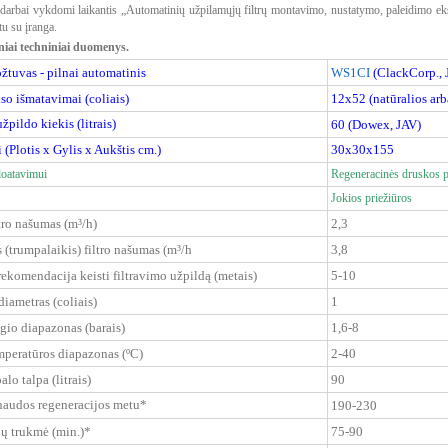
arbai vykdomi laikantis „Automatinių užpilamųjų filtrų montavimo, nustatymo, paleidimo ek
tu su įranga.
niai techniniai duomenys.
tuvas - pilnai automatinis
WS1CI
(ClackCorp., 
so išmatavimai (coliais)
12x52
(natūralios ar
žpildo kiekis (litrais)
60 (Dowex, JAV)
(Plotis x Gylis x Aukštis cm.)
30x30x155
loatavimui
Regeneracinės druskos 
Jokios priežiūros
tro našumas (m³/h)
2,3
(trumpalaikis) filtro našumas (m³/h
3,8
ekomendacija keisti filtravimo užpildą (metais)
5-10
iametras (coliais)
1
ėgio diapazonas (barais)
1,6-8
mperatūros diapazonas (ºC)
2-40
alo talpa (litrais)
90
audos regeneracijos metu*
190-230
ų trukmė (min.)*
75-90