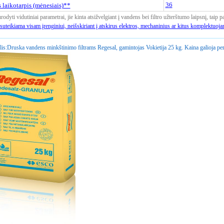
36
 laikotarpis (mėnesiais)**
odyti vidutiniai parametrai, jie kinta atsižvelgiant į vandens bei filtro užterštumo laipsnį, taip 
suteikiama visam įrenginiui, neišskiriant į atskirus elektros, mechaninius ar kitus komplektuoja
is:
Druska vandens minkštinimo filtrams Regesal, gamintojas Vokietija 25 kg. Kaina galioja per