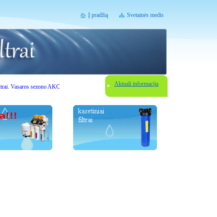
Į pradžią
Svetainės medis
Aktuali informacija
asaros sezono AKCIJOS. Gerbiami lankytojai, prieš užsisakydami vandens filtravimo įrenginį susi