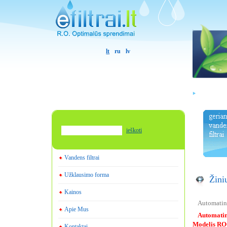
lt
ru
lv
ieškoti
Vandens filtrai
Užklausimo forma
Žini
Kainos
Automatin
Apie Mus
Automatin
Modelis
RO
Kontaktai