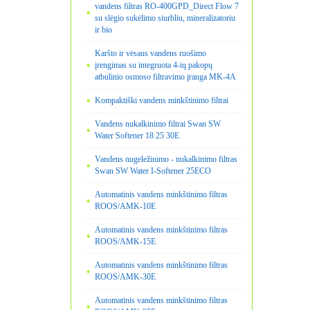
vandens filtras RO-400GPD_Direct Flow 7
su slėgio sukėlimo siurbliu, mineralizatoriu
ir bio
Karšto ir vėsaus vandens ruošimo
įrengimas su integruota 4-ių pakopų
atbulinio osmoso filtravimo įranga MK-4A
Kompaktiški vandens minkštinimo filtrai
Vandens nukalkinimo filtrai Swan SW
Water Softener 18 25 30E
Vandens nugeležinimo - nukalkinimo filtras
Swan SW Water I-Softener 25ECO
Automatinis vandens minkštinimo filtras
ROOS/AMK-10E
Automatinis vandens minkštinimo filtras
ROOS/AMK-15E
Automatinis vandens minkštinimo filtras
ROOS/AMK-30E
Automatinis vandens minkštinimo filtras