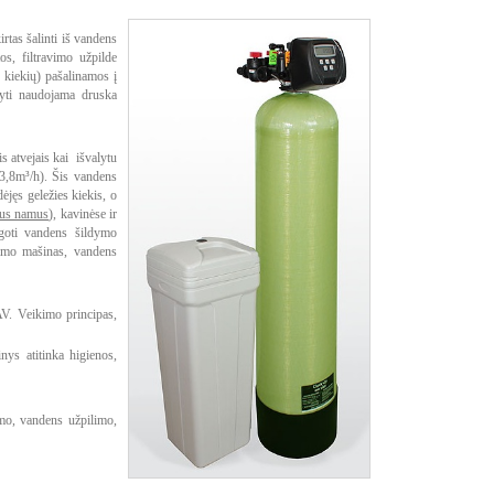
tas šalinti iš vandens
s, filtravimo užpilde
kiekių) pašalinamos į
atyti naudojama druska
s atvejais kai išvalytu
(3,8m³/h). Šis vandens
dėjęs geležies kiekis, o
čius namus
), kavinėse ir
goti vandens šildymo
lbimo mašinas, vandens
V. Veikimo principas,
nys atitinka higienos,
imo, vandens užpilimo,