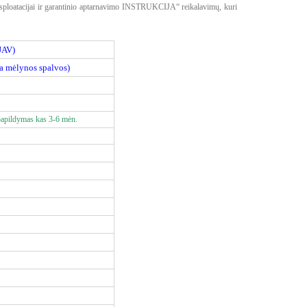
sploatacijai ir garantinio aptarnavimo INSTRUKCIJA“ reikalavimų, kuri
JAV)
ba mėlynos spalvos)
papildymas kas 3-6 mėn.