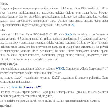
skirtis.
i regeneruojamas (savaime atsiplaunantis) vandens minkštinimo filtras ROOS/AMS-CI12E skir
skas (vandens minkštinimas), t.p. nedidelius geležies kiekius jonų mainų būdu. Sukaupto
ndens kietumo druskos periodiškai (periodiškumas priklauso nuo realiai sunaudotų vandens 
lizaciją) filtro regeneracijos (atsiplovimo) metu. Užpildo, jonų mainų, imlumo gebai atst
u apie automatiškai regeneruojamų, jonų mainų, filtrų darbą žr.
čia.
mas.
s vandens minkštinimo filtras ROOS/AMS-CI12E veikia
Single
darbo režimu ir naudojamas tai
iama aprūpinti 4-7 asmenų namų ūkį (pilnai atidaryti standartiniai 3-4 vandens maišytuvai 
ingas, kai vandenyje aptinkamas
ypatingai didelis
vandens kietumas,
9-15mg-ekv/ltr.
ir (ar) padi
 gali būti naudojamas, kotedžose, privačiuose namuose (pilnai pajėgus aprūpinti ir
kelis priva
 kur sunaudojamo vandens kiekis per mėnesį 10-30m³. Filtras naudojamas siekiant apsau
atilus, boilerius, dujines kolonėles), santechninę įrangą, buitinę techniką (indaploves, ska
imius) t.p. naudojamo vandens savybėms pagerinti.
komplektacija.
a sukomplektuota automatiniu valdymo vožtuvu
WSICI.
Gamintojas „Clack Corporation“, JA
iavimas ir nustatymas pateikti naudojimo Instrukcijoje.
vimo įrangos „bazė“ - standartinis korpusas 12x52'' pagamintas iš armuoto poliakrilo. Gami
echnologinius reikalavimus.
Dowex", JAV
imo terpė:
kationitas
"
.
kte talpa druskos tirpalui paruošti. Talpa pilnai sukomplektuota (grotelės, druskos pasiurb
andens perpylimo mechanizmais bei jungtimis).
inio komplektaciją įeina 25 kg tabletinės drukos (NaCl.), regenaraciniam tirpalui paruošti.
ontavimas.