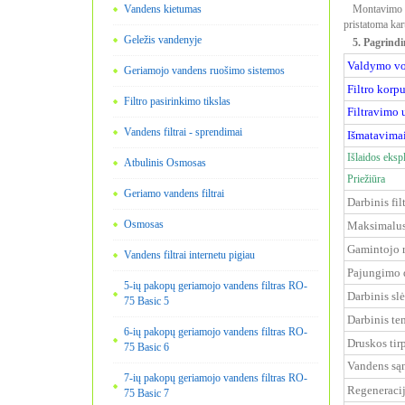
Vandens kietumas
Montavimo d
pristatoma kar
Geležis vandenyje
5. Pagrindi
Valdymo vož
Geriamojo vandens ruošimo sistemos
Filtro korpu
Filtro pasirinkimo tikslas
Filtravimo u
Vandens filtrai - sprendimai
Išmatavimai 
Išlaidos eksp
Atbulinis Osmosas
Priežiūra
Geriamo vandens filtrai
Darbinis fil
Osmosas
Maksimalus 
Gamintojo r
Vandens filtrai internetu pigiau
Pajungimo d
5-ių pakopų geriamojo vandens filtras RO-
Darbinis sl
75 Basic 5
Darbinis te
6-ių pakopų geriamojo vandens filtras RO-
Druskos tirp
75 Basic 6
Vandens sąn
7-ių pakopų geriamojo vandens filtras RO-
Regeneracij
75 Basic 7