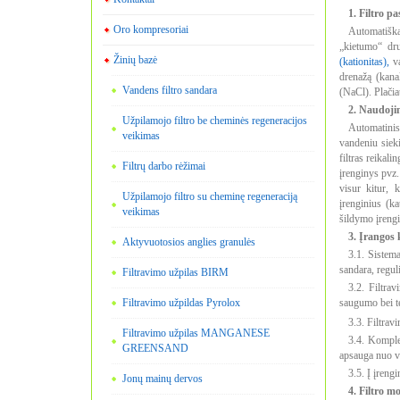
1. Filtro pa
Oro kompresoriai
Automatiška
„kietumo“ dru
Žinių bazė
(kationitas),
va
drenažą (kana
Vandens filtro sandara
(NaCl). Plačia
2. Naudoji
Užpilamojo filtro be cheminės regeneracijos
Automatini
veikimas
vandeniu siek
filtras reikal
Filtrų darbo rėžimai
įrenginys pvz.
visur kitur,
Užpilamojo filtro su cheminę regeneraciją
įrenginius (k
veikimas
šildymo įreng
3. Įrangos 
Aktyvuotosios anglies granulės
3.1. Sistem
sandara, regul
Filtravimo užpilas BIRM
3.2. Filtra
Filtravimo užpildas Pyrolox
saugumo bei t
3.3. Filtrav
Filtravimo užpilas MANGANESE
3.4. Komple
GREENSAND
apsauga nuo v
3.5. Į įreng
Jonų mainų dervos
4. Filtro m