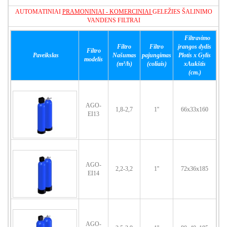
AUTOMATINIAI
PRAMONINIAI - KOMERCINIAI
GELEŽIES ŠALINIMO
VANDENS FILTRAI
Filtravimo
Filtro
Filtro
įrangos dydis
Filtro
Paveikslas
Našumas
pajungimas
Plotis x Gylis
modelis
(m³/h)
(coliais)
xAukštis
(cm.)
AGO-
1,8-2,7
1''
66x33x160
EI13
AGO-
2,2-3,2
1''
72x36x185
EI14
AGO-