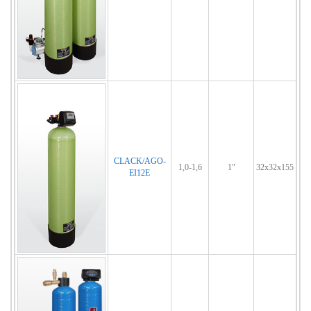
CLACK/AGO-
1,0-1,6
1"
32x32x155
EI12E