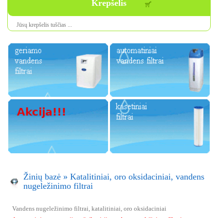
Krepšelis
Jūsų krepšelis tuščias ...
Žinių bazė
»
Katalitiniai, oro oksidaciniai, vandens
nugeležinimo filtrai
Vandens nugeležinimo filtrai, katalitiniai, oro oksidaciniai