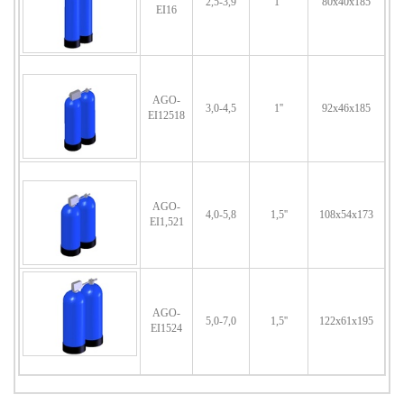
2,5-3,9
1''
80x40x185
EI16
AGO-
3,0-4,5
1''
92x46x185
EI12518
AGO-
4,0-5,8
1,5''
108x54x173
EI1,521
AGO-
5,0-7,0
1,5''
122x61x195
EI1524