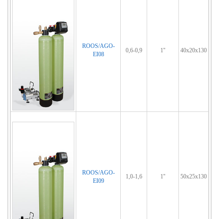
ROOS/AGO-
0,6-0,9
1''
40x20x130
EI08
ROOS/AGO-
1,0-1,6
1''
50x25x130
EI09