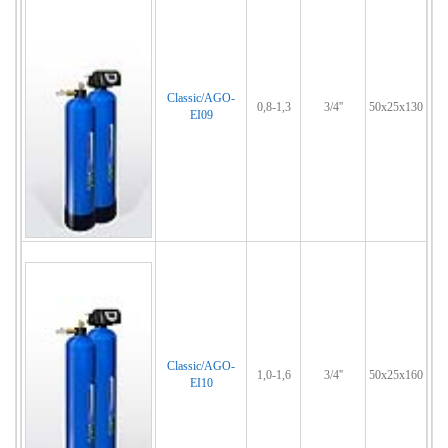
Classic/AGO-
0,8-1,3
3/4''
50x25x130
EI09
Classic/AGO-
1,0-1,6
3/4''
50x25x160
EI10