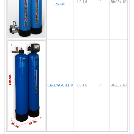
1,0-1,6
1"
50x25x160
268-10
Clack/AGO-EI10
1,0-1,6
1"
50x25x160