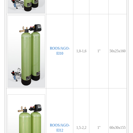
ROOS/AGO-
1,0-1,6
1''
50x25x160
EI10
ROOS/AGO-
1,5-2,2
1''
60x30x155
EI12