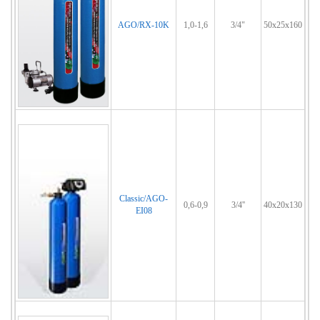
AGO/RX-10K
1,0-1,6
3/4"
50x25x160
Classic/AGO-
0,6-0,9
3/4''
40x20x130
EI08