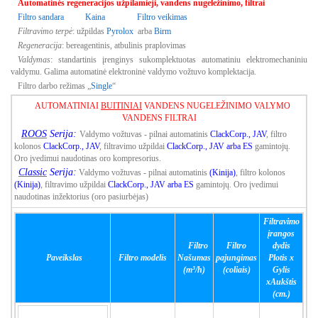
Automatinės regeneracijos užpilamieji, vandens nugeležinimo, filtrai
Filtro sandara
Kaina
Filtro veikimas
Filtravimo terpė
: užpildas
Pyrolox
arba
Birm
Regeneracija
: bereagentinis, atbulinis praplovimas
Valdymas
: standartinis įrenginys sukomplektuotas automatiniu elektromechaniniu
valdymu. Galima automatinė elektroninė valdymo vožtuvo komplektacija.
Filtro darbo režimas „
Single
“
AUTOMATINIAI
BUITINIAI
VANDENS NUGELEŽINIMO VALYMO
VANDENS FILTRAI
ROOS
Serija
:
Valdymo vožtuvas - pilnai automatinis
ClackCorp., JAV
, filtro
kolonos
ClackCorp., JAV
, filtravimo užpildai
ClackCorp., JAV
arba ES
gamintojų.
Oro įvedimui naudotinas oro kompresorius.
Classic
Serija:
Valdymo vožtuvas - pilnai automatinis
(Kinija)
, filtro kolonos
(Kinija)
, filtravimo užpildai
ClackCorp., JAV
arba ES
gamintojų. Oro įvedimui
naudotinas inžektorius (oro pasiurbėjas)
Filtravimo
įrangos
Filtro
Filtro
dydis
Paveikslas
Filtro modelis
Našumas
pajungimas
Plotis x
(m³/h)
(coliais)
Gylis
xAukštis
(cm.)