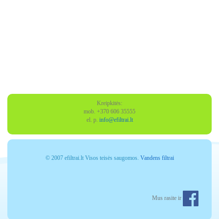
Kreipkitės:
mob. +370 606 35555
el. p.
info@efiltrai.lt
© 2007 efiltrai.lt Visos teisės saugomos.
Vandens filtrai
Mus rasite ir