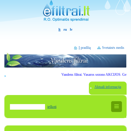
lt
ru
lv
Į pradžią
Svetainės medis
Vandens filtrai. Vasaros sezono AKCIJOS. Gerbiami lan
Aktuali informacija
ieškoti