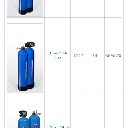
Classic/AGO-
1,5-2,2
3/4''
60x30x150
EI12
PENTAIR/AGO-