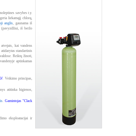
oleptines savybes t.y.
eria liekamąjį chlorą,
ji anglis
, gaunama iš
 (pavyzdžiui, iš beržo
atvejais, kai vandens
atidarytas standartinis
aldose. Reiktų žinoti,
ai vandenyje aptinkamas
AV
. Veikimo principas,
nys atitinka higienos,
is
.
Gamintojas "Clack
imo eksploatacijai ir