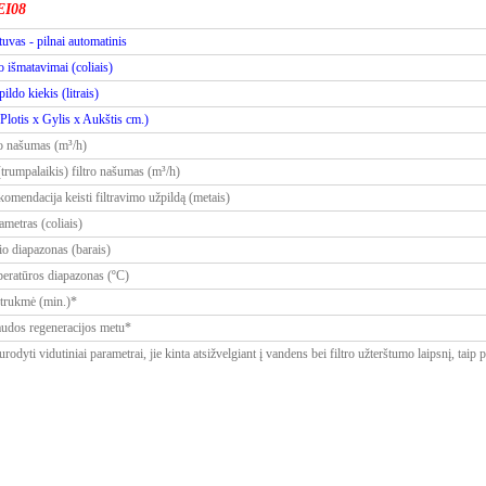
EI08
vas - pilnai automatinis
o išmatavimai (coliais)
ildo kiekis (litrais)
Plotis x Gylis x Aukštis cm.)
ro našumas (m³/h)
rumpalaikis) filtro našumas (m³/h)
omendacija keisti filtravimo užpildą (metais)
metras (coliais)
io diapazonas (barais)
eratūros diapazonas (ºC)
 trukmė (min.)*
udos regeneracijos metu*
rodyti vidutiniai parametrai, jie kinta atsižvelgiant į vandens bei filtro užterštumo laipsnį, taip