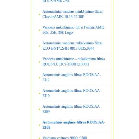
ROOS/AMK-25E
Automatiniai vandens minkštinimo filtrai
Classic/AMK-10 18 25 30E
Vandens nukalkinimo filtrai Pentair/AMK-
20E; 25E; 30E Logix
Automatiniai vandens nukalkinimo filtrai
ECO-BNT/CS4H-0817,0835,0844
Vandens minkštinimo - nukalkinimo filtras
ROOS/LUCKY-1000H;1500H
Automatinis anglinis filtras ROOS/AA-
EI12
Automatinis anglinis filtras ROOS/AA-
EI10
Automatinis anglinis filtras ROOS/AA-
EI09
Automatinis anglinis filtras ROOS/AA-
EI08
Valdymo vožtuvai 9000, 9500