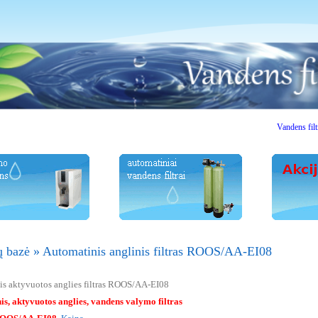
Vandens filtrai. V
ų bazė
»
Automatinis anglinis filtras ROOS/AA-EI08
s aktyvuotos anglies filtras ROOS/AA-EI08
s, aktyvuotos anglies, vandens valymo filtras