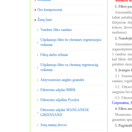
Modelis 
1. Filtro pa
Oro kompresoriai
Automatiška
šalinti pašali
Žinių bazė
ištirpusias d
kokoso žievės
Vandens filtro sandara
medienos).
2. Naudoji
Užpilamojo filtro be cheminės regeneracijos
Automatini
veikimas
organoleptinės
1 vandens mai
Filtrų darbo rėžimai
kad filtras di
pašalinis skon
Užpilamojo filtro su cheminę regeneraciją
veikimas
3. Įrangos 
3.1. Sistem
Aktyvuotosios anglies granulės
sandara, regul
3.2. Filtra
Filtravimo užpilas BIRM
saugumo bei t
3.3. Filtrav
Filtravimo užpildas Pyrolox
Corporation, 
4. Filtro m
Filtravimo užpilas MANGANESE
Montavimo d
GREENSAND
garantinio ap
Jonų mainų dervos
5. Pagrindi