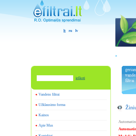
lt
ru
lv
ieškoti
Vandens filtrai
Užklausimo forma
Žini
Kainos
Automatini
Apie Mus
Automatini
Kontaktai