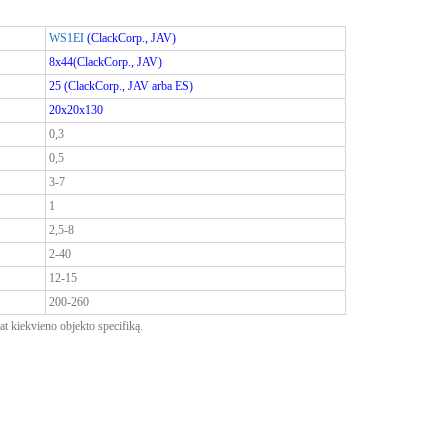
WS1EI
(ClackCorp., JAV)
8x44(ClackCorp., JAV)
25 (ClackCorp., JAV arba ES)
20x20x130
0,3
0,5
3-7
1
2,5-8
2-40
12-15
200-260
 pat kiekvieno objekto specifiką.