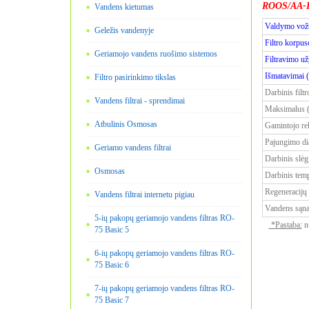
ROOS/AA-
Vandens kietumas
Valdymo vožtu
Geležis vandenyje
Filtro korpus
Geriamojo vandens ruošimo sistemos
Filtravimo užp
Išmatavimai (
Filtro pasirinkimo tikslas
Darbinis filt
Vandens filtrai - sprendimai
Maksimalus (t
Atbulinis Osmosas
Gamintojo rek
Pajungimo dia
Geriamo vandens filtrai
Darbinis slėg
Osmosas
Darbinis temp
Regeneracijų
Vandens filtrai internetu pigiau
Vandens sąna
5-ių pakopų geriamojo vandens filtras RO-
*Pastaba:
nu
75 Basic 5
6-ių pakopų geriamojo vandens filtras RO-
75 Basic 6
7-ių pakopų geriamojo vandens filtras RO-
75 Basic 7