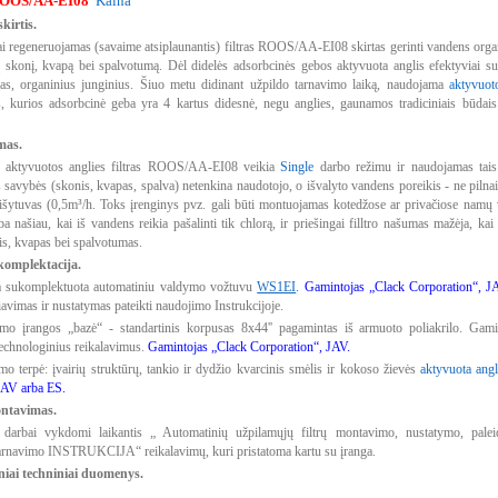
ROOS/AA-EI08
Kaina
skirtis.
i regeneruojamas (savaime atsiplaunantis) filtras ROOS/AA-EI08 skirtas gerinti vandens organ
nį skonį, kvapą bei spalvotumą. Dėl didelės adsorbcinės gebos aktyvuota anglis efektyviai sug
ujas, organinius junginius. Šiuo metu didinant užpildo tarnavimo laiką, naudojama
aktyvuoto
, kurios adsorbcinė geba yra 4 kartus didesnė, negu anglies, gaunamos tradiciniais būdais
mas.
s aktyvuotos anglies filtras ROOS/AA-EI08 veikia
Single
darbo režimu ir naudojamas tais 
 savybės (skonis, kvapas, spalva) netenkina naudotojo, o išvalyto vandens poreikis - ne pilnai 
šytuvas (0,5m³/h. Toks įrenginys pvz. gali būti montuojamas kotedžose ar privačiose namų v
rba našiau, kai iš vandens reikia pašalinti tik chlorą, ir priešingai filltro našumas mažėja, k
is, kvapas bei spalvotumas.
komplektacija.
a sukomplektuota automatiniu valdymo vožtuvu
WS1EI
.
Gamintojas „Clack Corporation“, J
iavimas ir nustatymas pateikti naudojimo Instrukcijoje.
vimo įrangos „bazė“ - standartinis korpusas 8x44'' pagamintas iš armuoto poliakrilo. Gami
echnologinius reikalavimus.
Gamintojas „Clack Corporation“, JAV.
imo terpė: įvairių struktūrų, tankio ir dydžio kvarcinis smėlis ir kokoso žievės
aktyvuota angl
JAV arba ES.
ontavimas.
arbai vykdomi laikantis „ Automatinių užpilamųjų filtrų montavimo, nustatymo, paleid
tarnavimo INSTRUKCIJA“ reikalavimų, kuri pristatoma kartu su įranga.
niai techniniai duomenys.