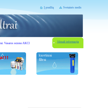
Į pradžią
Svetainės medis
Aktuali informacija
asaros sezono AKCIJOS. Gerbiami lankytojai, prieš užsisakydami vandens filtravimo įrenginį susi