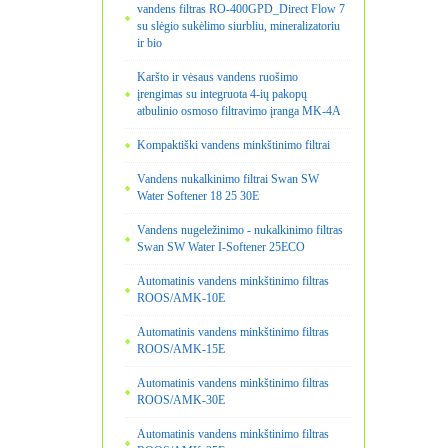
vandens filtras RO-400GPD_Direct Flow 7
su slėgio sukėlimo siurbliu, mineralizatoriu
ir bio
Karšto ir vėsaus vandens ruošimo
įrengimas su integruota 4-ių pakopų
atbulinio osmoso filtravimo įranga MK-4A
Kompaktiški vandens minkštinimo filtrai
Vandens nukalkinimo filtrai Swan SW
Water Softener 18 25 30E
Vandens nugeležinimo - nukalkinimo filtras
Swan SW Water I-Softener 25ECO
Automatinis vandens minkštinimo filtras
ROOS/AMK-10E
Automatinis vandens minkštinimo filtras
ROOS/AMK-15E
Automatinis vandens minkštinimo filtras
ROOS/AMK-30E
Automatinis vandens minkštinimo filtras