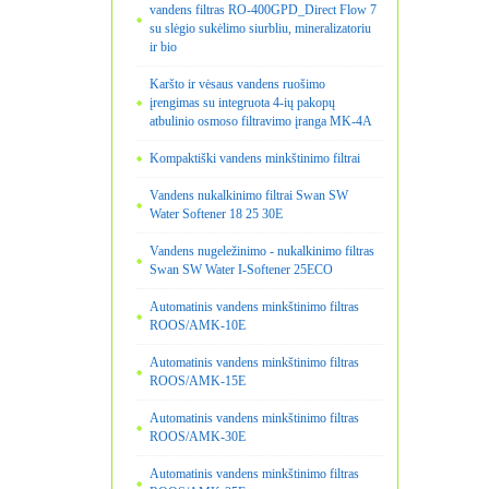
vandens filtras RO-400GPD_Direct Flow 7
su slėgio sukėlimo siurbliu, mineralizatoriu
ir bio
Karšto ir vėsaus vandens ruošimo
įrengimas su integruota 4-ių pakopų
atbulinio osmoso filtravimo įranga MK-4A
Kompaktiški vandens minkštinimo filtrai
Vandens nukalkinimo filtrai Swan SW
Water Softener 18 25 30E
Vandens nugeležinimo - nukalkinimo filtras
Swan SW Water I-Softener 25ECO
Automatinis vandens minkštinimo filtras
ROOS/AMK-10E
Automatinis vandens minkštinimo filtras
ROOS/AMK-15E
Automatinis vandens minkštinimo filtras
ROOS/AMK-30E
Automatinis vandens minkštinimo filtras