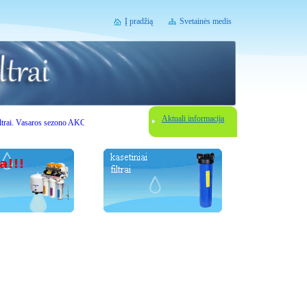
Į pradžią
Svetainės medis
Aktuali informacija
Vasaros sezono AKCIJOS. Gerbiami lankytojai, prieš užsisakydami vandens filtravimo įrenginį sus