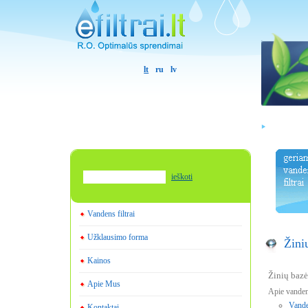
lt
ru
lv
ieškoti
Vandens filtrai
Užklausimo forma
Žini
Kainos
Žinių bazė
Apie Mus
Apie vanden
Vanden
Kontaktai