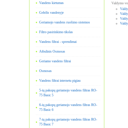
Vandens kietumas
Valdymo vož
Valdy
Geležis vandenyje
Valdy
Valdy
Geriamojo vandens ruošimo sistemos
Vald
Filtro pasirinkimo tikslas
Vandens filtrai - sprendimai
Atbulinis Osmosas
Geriamo vandens filtrai
Osmosas
Vandens filtrai internetu pigiau
5-ių pakopų geriamojo vandens filtras RO-
75 Basic 5
6-ių pakopų geriamojo vandens filtras RO-
75 Basic 6
7-ių pakopų geriamojo vandens filtras RO-
75 Basic 7