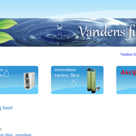
Vandens filtrai. 
ų bazė
į:
s filtrai - sprendimai