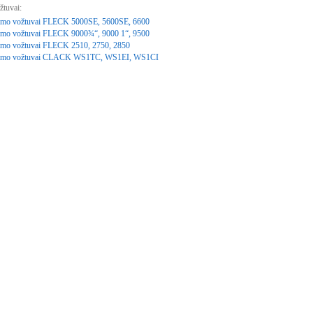
tuvai:
mo vožtuvai FLECK 5000SE, 5600SE, 6600
mo vožtuvai FLECK 9000¾“, 9000 1“, 9500
mo vožtuvai FLECK 2510, 2750, 2850
ymo vožtuvai CLACK WS1TC, WS1EI, WS1CI