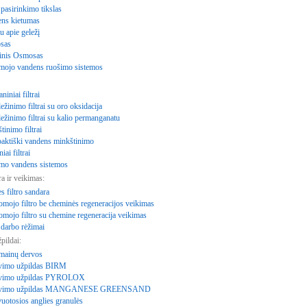
 pasirinkimo tikslas
ns kietumas
u apie geležį
sas
inis Osmosas
mojo vandens ruošimo sistemos
iniai filtrai
žinimo filtrai su oro oksidacija
ežinimo filtrai su kalio permanganatu
inimo filtrai
ktiški vandens minkštinimo
iai filtrai
mo vandens sistemos
ra ir veikimas:
s filtro sandara
omojo filtro be cheminės regeneracijos veikimas
omojo filtro su chemine regeneracija veikimas
 darbo rėžimai
pildai:
mainų dervos
avimo užpildas BIRM
avimo užpildas PYROLOX
ravimo užpildas MANGANESE GREENSAND
uotosios anglies granulės