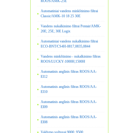
ROOS/AMK-25E
Automatiniai vandens minkštinimo filtrai
Classic/AMK-10 18 25 30E
Vandens nukalkinimo filtrai Pentair/AMK-
20E; 25E; 30E Logix
Automatiniai vandens nukalkinimo filtrai
ECO-BNT/CS4H-0817,0835,0844
Vandens minkštinimo - nukalkinimo filtras
ROOS/LUCKY-1000H;1500H
Automatinis anglinis filtras ROOS/AA-
EI12
Automatinis anglinis filtras ROOS/AA-
EI10
Automatinis anglinis filtras ROOS/AA-
EI09
Automatinis anglinis filtras ROOS/AA-
EI08
Valdymo vožtuvai 9000, 9500