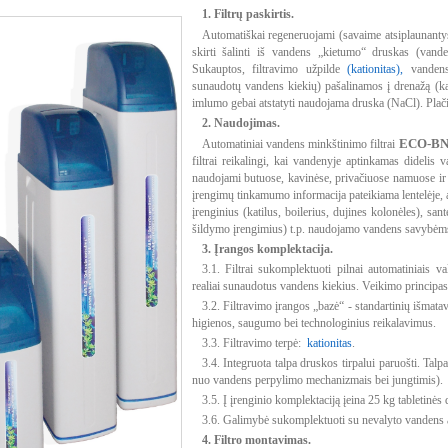
1. Filtrų paskirtis.
Automatiškai regeneruojami (savaime atsiplaunanty
skirti šalinti iš vandens „kietumo“ druskas (vand
Sukauptos, filtravimo užpilde
(kationitas),
vandens 
sunaudotų vandens kiekių) pašalinamos į drenažą (kan
imlumo gebai atstatyti naudojama druska (NaCl). Plači
2. Naudojimas.
ECO-BNT
Automatiniai vandens minkštinimo filtrai
filtrai reikalingi, kai vandenyje aptinkamas didelis 
naudojami butuose, kavinėse, privačiuose namuose ir
įrengimų tinkamumo informacija pateikiama lentelėje, 
įrenginius (katilus, boilerius, dujines kolonėles), sa
šildymo įrengimius) t.p. naudojamo vandens savybėms
3. Įrangos komplektacija.
3.1. Filtrai sukomplektuoti pilnai automatiniais v
realiai sunaudotus vandens kiekius. Veikimo principas,
3.2. Filtravimo įrangos „bazė“ - standartinių išmata
higienos, saugumo bei technologinius reikalavimus.
3.3. Filtravimo terpė:
kationitas
.
3.4. Integruota talpa druskos tirpalui paruošti. Ta
nuo vandens perpylimo mechanizmais bei jungtimis).
3.5. Į įrenginio komplektaciją įeina 25 kg tabletinės
3.6. Galimybė sukomplektuoti su nevalyto vandens a
4. Filtro montavimas.