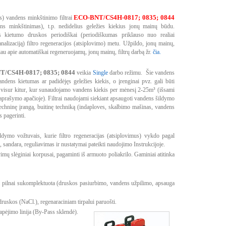
ECO-BNT/CS4H-0817; 0835; 0844
s) vandens minkštinimo filtrai
ens minkštinimas), t.p. nedidelius geležies kiekius jonų mainų būdu.
kietumo druskos periodiškai (periodiškumas priklauso nuo realiai
alizaciją) filtro regeneracijos (atsiplovimo) metu. Užpildo, jonų mainų,
au apie automatiškai regeneruojamų, jonų mainų, filtrų darbą žr.
čia.
/CS4H-0817; 0835; 0844
veikia
Single
darbo režimu. Šie vandens
vandens kietumas ar padidėjęs geležies kiekis, o įrenginai pvz. gali būti
 visur kitur, kur sunaudojamo vandens kiekis per mėnesį 2-25m³ (išsami
aprašymo apačioje). Filtrai naudojami siekiant apsaugoti vandens šildymo
ntechninę įrangą, buitinę techniką (indaploves, skalbimo mašinas, vandens
 pagerinti.
aldymo vožtuvais, kurie filtro regeneracijas (atsiplovimus) vykdo pagal
 sandara, reguliavimas ir nustatymai pateikti naudojimo Instrukcijoje.
vimų slėginiai korpusai, pagaminti iš armuoto poliakrilo. Gaminiai atitinka
lpa pilnai sukomplektuota (druskos pasiurbimo, vandens užpilimo, apsauga
 druskos (NaCl.), regenaraciniam tirpalui paruošti.
pėjimo linija (By-Pass sklendė).