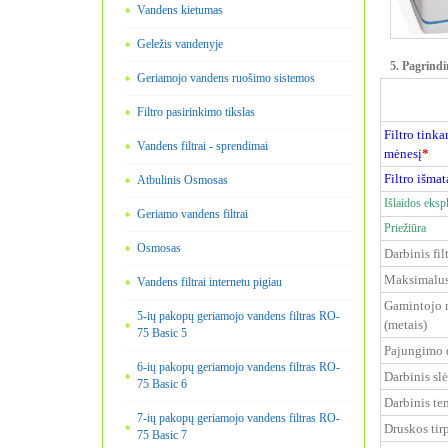
Vandens kietumas
Geležis vandenyje
5. Pagrindi
Geriamojo vandens ruošimo sistemos
Filtro pasirinkimo tikslas
Filtro tink
Vandens filtrai - sprendimai
mėnesį
*
Filtro išmat
Atbulinis Osmosas
Išlaidos eksp
Geriamo vandens filtrai
Priežiūra
Osmosas
Darbinis fil
Maksimalus 
Vandens filtrai internetu pigiau
Gamintojo r
5-ių pakopų geriamojo vandens filtras RO-
(metais)
75 Basic 5
Pajungimo 
6-ių pakopų geriamojo vandens filtras RO-
Darbinis sl
75 Basic 6
Darbinis te
7-ių pakopų geriamojo vandens filtras RO-
Druskos tirp
75 Basic 7