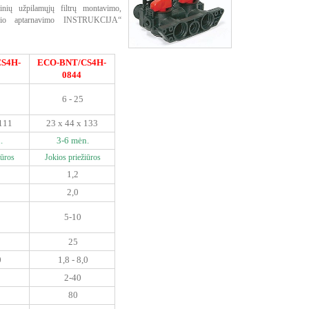
nių užpilamųjų filtrų montavimo,
ntinio aptarnavimo INSTRUKCIJA“
S4H-
ECO-BNT/CS4H-
0844
6 - 25
 111
23 x 44 x 133
.
3-6 mėn.
iūros
Jokios priežiūros
1,2
2,0
5-10
25
0
1,8 - 8,0
2-40
80