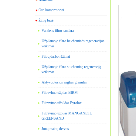
Oro kompresoriai
Žinių bazė
Vandens filtro sandara
Užpilamojo filtro be cheminės regeneracijos
veikimas
Filtrų darbo rėžimai
Užpilamojo filtro su cheminę regeneraciją
veikimas
Aktyvuotosios anglies granulės
Filtravimo užpilas BIRM
Filtravimo užpildas Pyrolox
Filtravimo užpilas MANGANESE
GREENSAND
Jonų mainų dervos