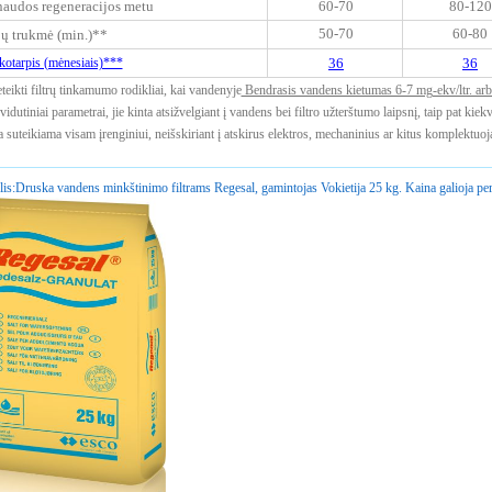
audos regeneracijos metu
60-70
80-120
50-70
60-80
ų trukmė (min.)**
ikotarpis (mėnesiais)***
36
36
teikti filtrų tinkamumo rodikliai, kai vandenyje
Bendrasis vandens kietumas 6-7 mg-ekv/ltr. arba
idutiniai parametrai, jie kinta atsižvelgiant į vandens bei filtro užterštumo laipsnį, taip pat kiek
a suteikiama visam įrenginiui, neišskiriant į atskirus elektros, mechaninius ar kitus komplektuoj
is:
Druska vandens minkštinimo filtrams Regesal, gamintojas Vokietija 25 kg. Kaina galioja per