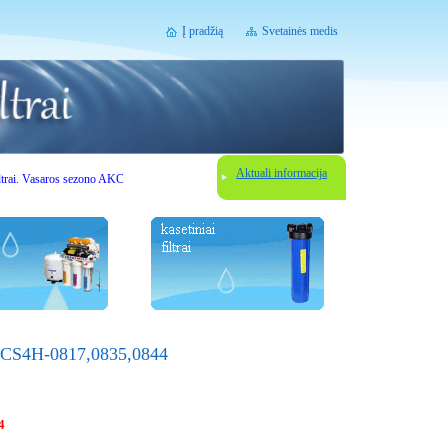
Į pradžią
Svetainės medis
Aktuali informacija
asaros sezono AKCIJOS. Gerbiami lankytojai, prieš užsisakydami vandens filtravimo įrenginį susi
T/CS4H-0817,0835,0844
4