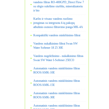
vandens filtras RO-400GPD_Direct Flow 7
su slėgio sukėlimo siurbliu, mineralizatoriu
ir bio
Karšto ir vėsaus vandens ruošimo
įrengimas su integruota 4-ių pakopų
atbulinio osmoso filtravimo įranga MK-4A
Kompaktiški vandens minkštinimo filtrai
Vandens nukalkinimo filtrai Swan SW
Water Softener 18 25 30E
Vandens nugeležinimo - nukalkinimo filtras
Swan SW Water I-Softener 25ECO
Automatinis vandens minkštinimo filtras
ROOS/AMK-10E
Automatinis vandens minkštinimo filtras
ROOS/AMK-15E
Automatinis vandens minkštinimo filtras
ROOS/AMK-30E
Automatinis vandens minkštinimo filtras