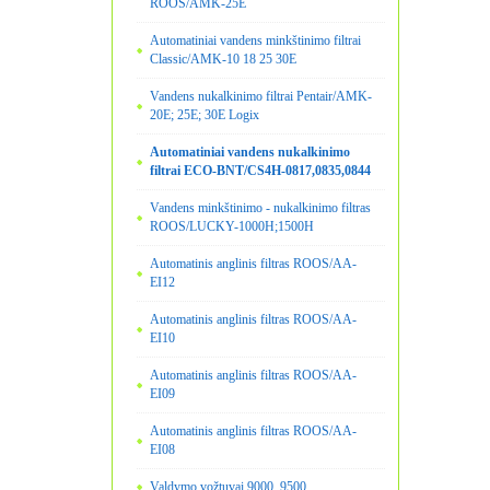
ROOS/AMK-25E
Automatiniai vandens minkštinimo filtrai
Classic/AMK-10 18 25 30E
Vandens nukalkinimo filtrai Pentair/AMK-
20E; 25E; 30E Logix
Automatiniai vandens nukalkinimo
filtrai ECO-BNT/CS4H-0817,0835,0844
Vandens minkštinimo - nukalkinimo filtras
ROOS/LUCKY-1000H;1500H
Automatinis anglinis filtras ROOS/AA-
EI12
Automatinis anglinis filtras ROOS/AA-
EI10
Automatinis anglinis filtras ROOS/AA-
EI09
Automatinis anglinis filtras ROOS/AA-
EI08
Valdymo vožtuvai 9000, 9500