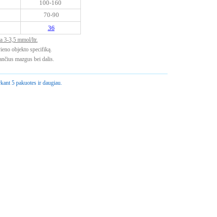
100-160
70-90
36
 3-3,5 mmol/ltr.
vieno objekto specifiką.
ančius mazgus bei dalis.
kant 5 pakuotes ir daugiau.