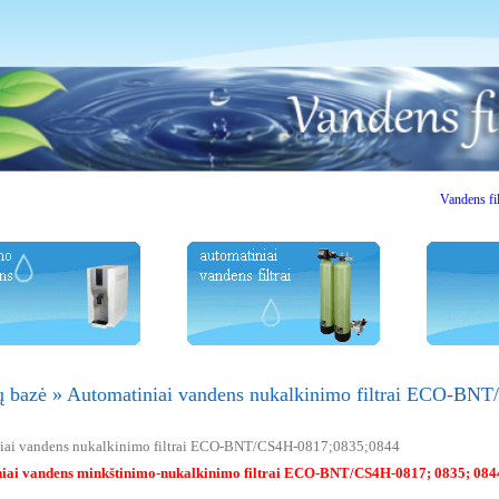
Vandens filtrai. V
ų bazė
»
Automatiniai vandens nukalkinimo filtrai ECO-BN
iai vandens nukalkinimo filtrai ECO-BNT/CS4H-0817;0835;0844
iai vandens minkštinimo-nukalkinimo filtrai ECO-BNT/CS4H-0817; 0835; 084