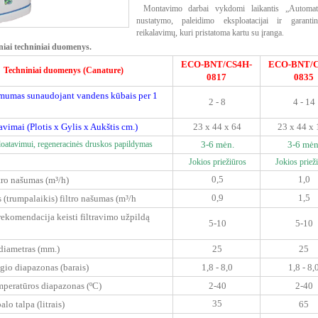
Montavimo darbai vykdomi laikantis „Automati
nustatymo, paleidimo eksploatacijai ir gara
reikalavimų, kuri pristatoma kartu su įranga.
niai techniniai duomenys.
ECO-BNT/CS4H-
ECO-BNT/C
Techniniai duomenys (Canature)
0817
0835
amumas sunaudojant vandens kūbais per 1
2 - 8
4 - 14
avimai (Plotis x Gylis x Aukštis cm.)
23 x 44 x 64
23 x 44 x
loatavimui,
regeneracinės druskos papildymas
3-6 mėn.
3-6 mėn
Jokios priežiūros
Jokios priež
0,5
1,0
tro našumas (m³/h)
0,9
1,5
(trumpalaikis) filtro našumas (m³/h
ekomendacija keisti filtravimo užpildą
5-10
5-10
diametras (mm.)
25
25
ėgio diapazonas (barais)
1,8 - 8,0
1,8 - 8,
mperatūros diapazonas (ºC)
2-40
2-40
35
alo talpa (litrais)
65