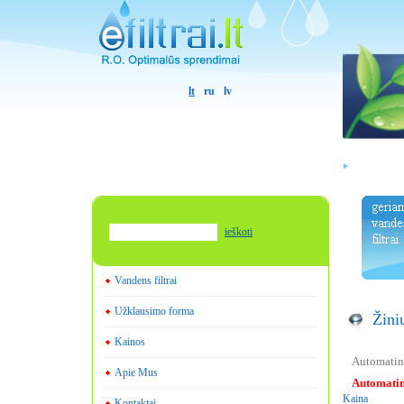
lt
ru
lv
ieškoti
Vandens filtrai
Užklausimo forma
Žini
Kainos
Automatin
Apie Mus
Automatin
Kaina
Kontaktai