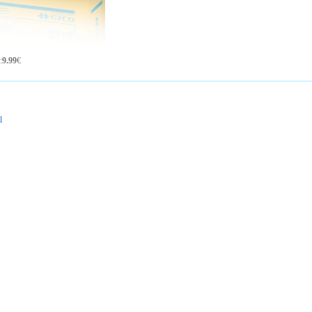
:
9.99
€
l